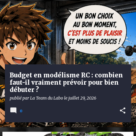
A
r
t
i
c
l
e
s
Budget en modélisme RC : combien
faut-il vraiment prévoir pour bien
débuter ?
publié par
La Team du Labo
le
juillet 29, 2026
0