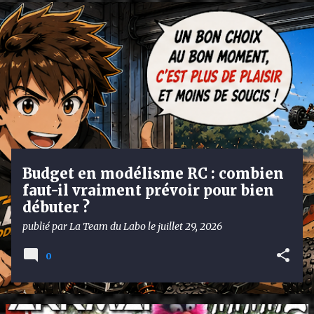
A
r
t
i
c
l
e
s
Budget en modélisme RC : combien
faut-il vraiment prévoir pour bien
débuter ?
publié par
La Team du Labo
le
juillet 29, 2026
0