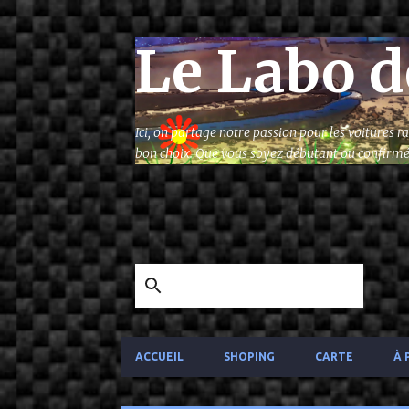
Le Labo d
Ici, on partage notre passion pour les voitures 
bon choix. Que vous soyez débutant ou confirmé, 
ACCUEIL
SHOPING
CARTE
À 