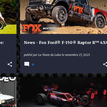
e:
News - Fox Ford® F-150® Raptor R™ 4X
publié par
La Team du Labo
le
novembre 27, 2023
0
XRAY