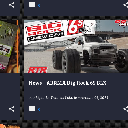
0
ARRMA
:
News - ARRMA Big Rock 6S BLX
publié par
La Team du Labo
le
novembre 03, 2023
0