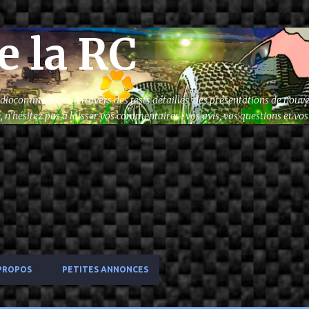
Accéder au contenu principal
e la RC
radiocommandées à travers des tests détaillés, des présentations de nouve
n’hésitez pas à laisser vos commentaires : vos avis, vos questions et v
PROPOS
PETITES ANNONCES