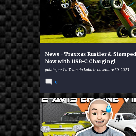
News - Traxxas Rustler & Stamped
Now with USB-C Charging!
publié par
La Team du Labo
le
novembre 30, 2023
0
TAMIYA M-05 NSU
WPL C24-1