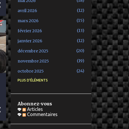
18
mai 2026
12
avril 2026
15
mars 2026
13
février 2026
12
janvier 2026
20
décembre 2025
19
novembre 2025
24
octobre 2025
PLUS D'ÉLÉMENTS
26
septembre 2025
19
août 2025
20
juillet 2025
Abonnez-vous
Articles
23
juin 2025
Commentaires
20
mai 2025