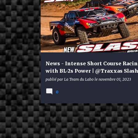
TRAXXAS
News - Intense Short Course Raci
with BL-2s Power | @Traxxas Slas
publié par
La Team du Labo
le
novembre 01, 2023
0