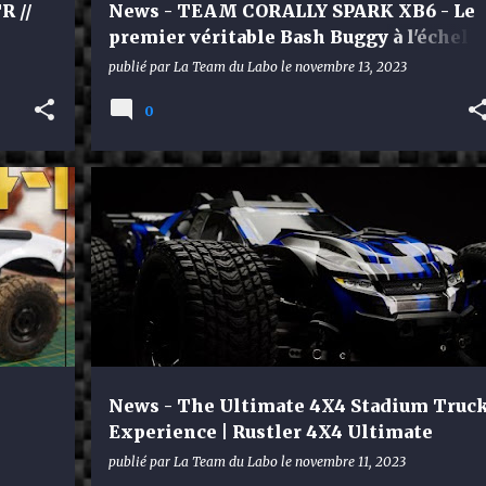
R //
News - TEAM CORALLY SPARK XB6 - Le
premier véritable Bash Buggy à l'échell
1:8
publié par
La Team du Labo
le
novembre 13, 2023
0
TRAXXAS
News - The Ultimate 4X4 Stadium Truc
Experience | Rustler 4X4 Ultimate
publié par
La Team du Labo
le
novembre 11, 2023