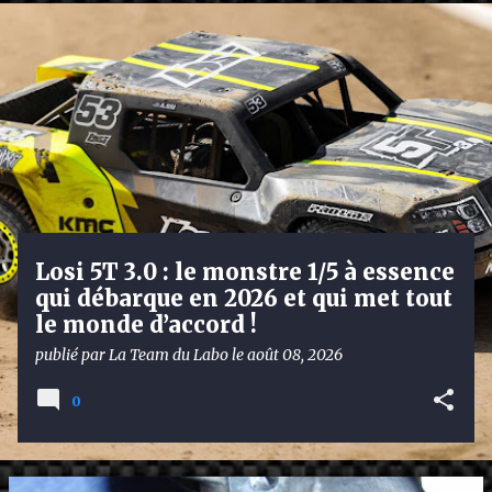
A
r
t
i
c
l
e
s
Losi 5T 3.0 : le monstre 1/5 à essence
qui débarque en 2026 et qui met tout
le monde d’accord !
publié par
La Team du Labo
le
août 08, 2026
0