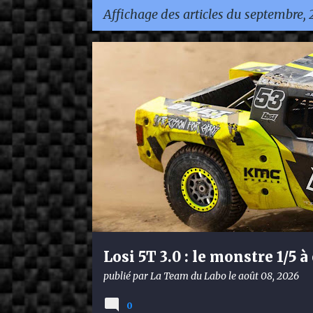
Affichage des articles du septembre,
A
DÉCOUVERTE
LOSI
r
t
i
c
l
e
s
Losi 5T 3.0 : le monstre 1/5 
tout le monde d’accord !
publié par
La Team du Labo
le
août 08, 2026
0