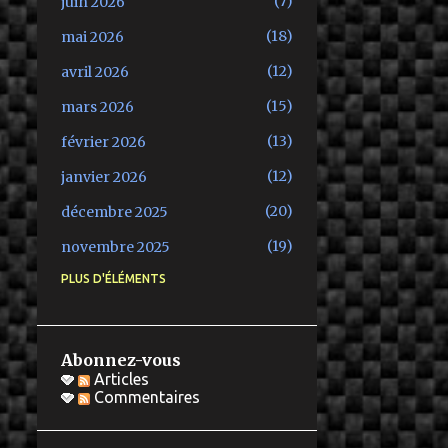
7
juin 2026
18
mai 2026
12
avril 2026
15
mars 2026
13
février 2026
12
janvier 2026
20
décembre 2025
19
novembre 2025
PLUS D'ÉLÉMENTS
24
octobre 2025
26
septembre 2025
19
août 2025
Abonnez-vous
Articles
20
juillet 2025
Commentaires
23
juin 2025