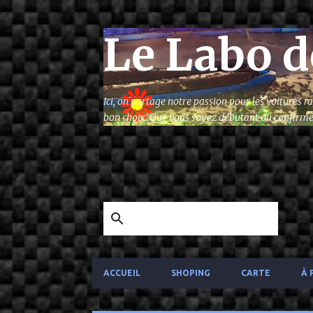
Le Labo d
Ici, on partage notre passion pour les voitures 
bon choix. Que vous soyez débutant ou confirmé, 
ACCUEIL
SHOPING
CARTE
À 