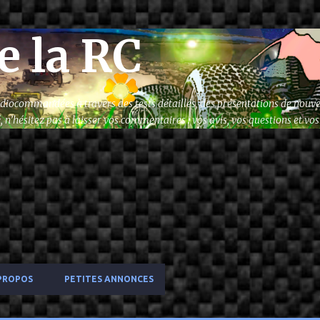
Accéder au contenu principal
e la RC
radiocommandées à travers des tests détaillés, des présentations de nouve
n’hésitez pas à laisser vos commentaires : vos avis, vos questions et v
PROPOS
PETITES ANNONCES