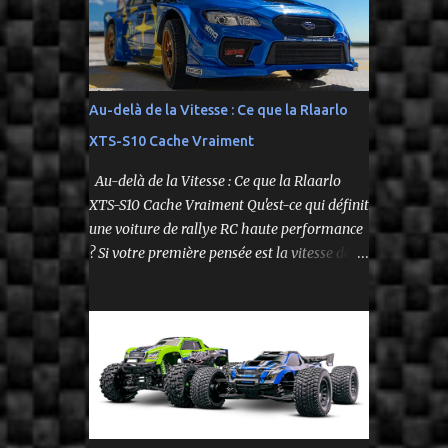
fidèle à l’univers NASCAR, prête à foncer sur
n’importe quelle surface plate. Voici le Losi
NASCAR RC Race Car , dans sa version Ryan
Blaney No. 12 Advance Auto Parts Ford
Mustang RTR 2025 .
Au-delà de la Vitesse : Ce que la Rlaarlo
XTS-S10 Cache Vraiment
Au-delà de la Vitesse : Ce que la Rlaarlo
XTS-S10 Cache Vraiment Qu'est-ce qui définit
une voiture de rallye RC haute performance
? Si votre première pensée est la vitesse de
pointe affichée sur la boîte, vous ne voyez
qu'une partie de l'histoire. Le modèle Rlaarlo
XTS-S10 nous rappelle que les détails les plus
impressionnants se cachent souvent dans la
conception, les matériaux et la philosophie
du produit. Plongeons dans les aspects
surprenants qui font de cette machine bien
plus qu'un simple bolide. Un Modèle, Deux