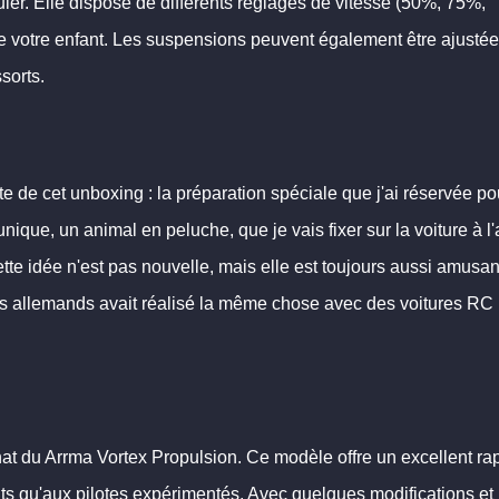
puler. Elle dispose de différents réglages de vitesse (50%, 75%,
e votre enfant. Les suspensions peuvent également être ajustée
sorts.
te de cet unboxing : la préparation spéciale que j'ai réservée po
nique, un animal en peluche, que je vais fixer sur la voiture à l'
e idée n'est pas nouvelle, mais elle est toujours aussi amusant
s allemands avait réalisé la même chose avec des voitures RC 
chat du Arrma Vortex Propulsion. Ce modèle offre un excellent ra
nts qu'aux pilotes expérimentés. Avec quelques modifications et