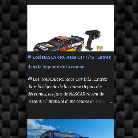
performance tout en respectant le budget.
Carrosserie peinte et décorée Radio à volant
On y retrouve aussi bien des véhicules tout-
Syncro KT-2...
terrain que des modèles polyvalents pour le
bashing.
🏁 Losi NASCAR RC Race Car 1/12 : Entrez
dans la légende de la course
🏁 Losi NASCAR RC Race Car 1/12 : Entrez
dans la légende de la course Depuis des
décennies, les fans de NASCAR rêvent de
ressentir l’intensité d’une course de stock car
depuis leur propre volant. Aujourd’hui, ce
rêve devient réalité grâce à Losi, qui lance un
bolide pas comme les autres : une voiture de
course radiocommandée à l’échelle 1/12,