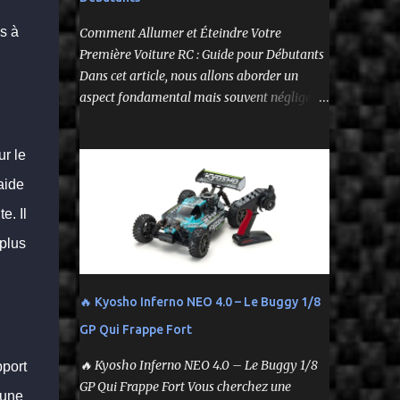
--
s à
Comment Allumer et Éteindre Votre
Première Voiture RC : Guide pour Débutants
Dans cet article, nous allons aborder un
aspect fondamental mais souvent négligé de
l'utilisation de votre voiture
radiocommandée : comment l'allumer et
ur le
l'éteindre correctement. Cela peut sembler
simple, mais une procédure incorrecte peut
aide
entraîner des problèmes et gâcher votre
e. Il
expérience. Suivez ces étapes pour vous
plus
assurer que tout fonctionne sans accroc.
🔥 Kyosho Inferno NEO 4.0 – Le Buggy 1/8
GP Qui Frappe Fort
🔥 Kyosho Inferno NEO 4.0 – Le Buggy 1/8
pport
GP Qui Frappe Fort Vous cherchez une
 une