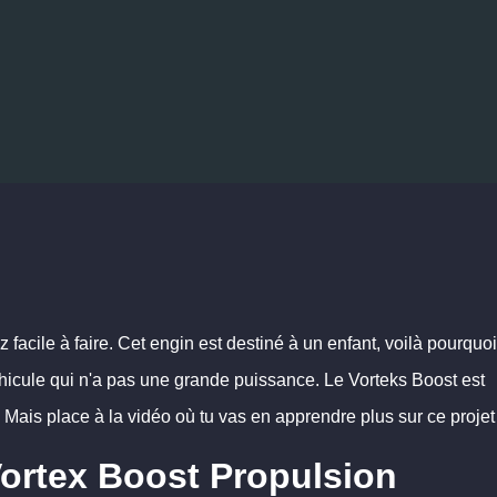
Accéder au contenu principal
NIMAL
combien faut-il vraiment prévoir p
 facile à faire.
Cet engin est destiné à un enfant, voilà pourquoi,
hicule qui n'a pas une grande puissance. Le Vorteks Boost est
.
Mais place à la vidéo où tu vas en apprendre plus sur ce projet
ortex Boost Propulsion