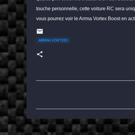
touche personnelle, cette voiture RC sera uniq
vous pourrez voir le Arrma Vortex Boost en ac
ARRMA VORTEKS
C
o
m
m
e
n