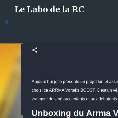
Le Labo de la RC
La naissance de ARRMA
publié par
La Team du Labo
le
avril 15, 2023
Budget en modélisme RC : 
bien débuter ?
publié par
La Team du Labo
le
juillet 29, 2026
GUIDES
Aujourd'hui je te présente un projet fun et assez
0
choisi ce ARRMA Vorteks BOOST.
C'est un vé
vraiment destiné aux enfants et aux débutants
Unboxing du Arrma V