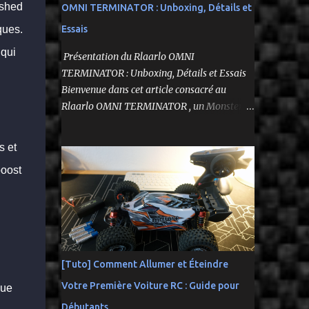
ushed
OMNI TERMINATOR : Unboxing, Détails et
Essais
ques.
 qui
Présentation du Rlaarlo OMNI
TERMINATOR : Unboxing, Détails et Essais
Bienvenue dans cet article consacré au
Rlaarlo OMNI TERMINATOR , un Monster
Truck radiocommandé 1/10 qui a suscité
beaucoup d'attentes. Nous allons explorer
s et
ses caractéristiques détaillées, les essais
boost
pratiques, et bien sûr, une conclusion sur ses
performances et sa valeur. Ce modèle se
distingue par son prix attractif et ses
fonctionnalités intéressantes, et nous allons
examiner tout cela en profondeur. ---------
-------------------------------- Lien
[Tuto] Comment Allumer et Éteindre
affilié Aliexpress 👉​
Votre Première Voiture RC : Guide pour
https://s.click.aliexpress.com/e/_c3IM84VZ --
çue
---------------------------------------
Débutants