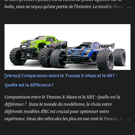
boîte, vous ne voyez qu'une partie de l'histoire. Le modèle Rlaarlo
XTS-S10 nous rappelle que les détails les plus impressionnants se
cachent souvent dans la conception, les matériaux et la
philosophie du produit. Plongeons dans les aspects surprenants
qui font de cette machine bien plus qu'un simple bolide. Un Modèle,
Deux Philosophies : Le Choix Entre "Prêt à Rouler" et "À
Personnaliser" Rlaarlo propose la XTS-S10 en deux versions
distinctes, une décision brillante qui s'adresse à l'ensemble de la
communauté RC. D'un côté, la version RTR (Ready to Run),
complète et prête à l'emploi. De l'autre, la version "Roller", un
[Versus] Comparaison entre le Traxxas X-Maxx et le XRT :
châssis presque assemblé mais livré sans aucune électronique : ni
Quelle est la différence ?
moteur, ni servo, ni ESC, ni batterie. ...
Comparaison entre le Traxxas X-Maxx et le XRT : Quelle est la
différence ? Dans le monde du modélisme, le choix entre
différents modèles d'RC est crucial pour optimiser votre
expérience. Deux des véhicules les plus en vue sont le Traxxas X-
Maxx et le XRT. Bien que ces deux modèles partagent certaines
caractéristiques, ils sont conçus pour des performances très