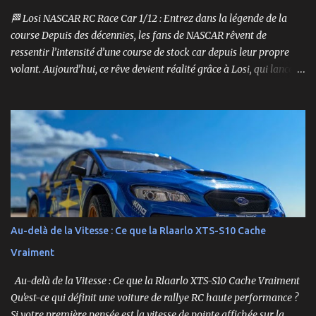
🏁 Losi NASCAR RC Race Car 1/12 : Entrez dans la légende de la
course Depuis des décennies, les fans de NASCAR rêvent de
ressentir l’intensité d’une course de stock car depuis leur propre
volant. Aujourd’hui, ce rêve devient réalité grâce à Losi, qui lance
un bolide pas comme les autres : une voiture de course
radiocommandée à l’échelle 1/12, fidèle à l’univers NASCAR, prête à
foncer sur n’importe quelle surface plate. Voici le Losi NASCAR RC
Race Car , dans sa version Ryan Blaney No. 12 Advance Auto Parts
Ford Mustang RTR 2025 .
Au-delà de la Vitesse : Ce que la Rlaarlo XTS-S10 Cache
Vraiment
Au-delà de la Vitesse : Ce que la Rlaarlo XTS-S10 Cache Vraiment
Qu'est-ce qui définit une voiture de rallye RC haute performance ?
Si votre première pensée est la vitesse de pointe affichée sur la