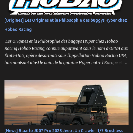
Moteur brushless 3450kv + ESC 3 voies Servo métal 4kg Hexfly
HX-M4K Suspensions à huile avec capuchons aluminium
Roulements à billes, visserie hex, châssis aluminium 2mm Essieux
[Origines] Les Origines et la Philosophie des buggys Hyper chez
portiques avec pignons en métal Spools aluminium usinés 7mm
Hobao Racing
hexes + nouveau composé de pneus haute adhérence Nouvelle
géométrie...
Les Origines et la Philosophie des buggys Hyper chez Hobao
Racing Hobao Racing, connue auparavant sous le nom d’OFNA aux
États-Unis, opère désormais sous l’appellation Hobao Racing USA,
harmonisant ainsi le nom de la gamme Hyper entre l’Europe et les
États-Unis. En Asie, cependant, la marque Hong Nor continue de
produire cette série sous le nom de gamme Sabre. La gamme
Hyper, véritable référence pour les amateurs de buggys tout-
terrain, s’est imposée depuis son lancement dans les années 1990
comme un choix incontournable. Conçue pour répondre aux
exigences des pilotes compétitifs, elle se distingue par ses
performances optimales, sa robustesse et sa modularité, des
atouts essentiels sur les circuits off-road.
[News] Rlaarlo JK07 Pro 2025 Jeep : Un Crawler 1/7 Brushless