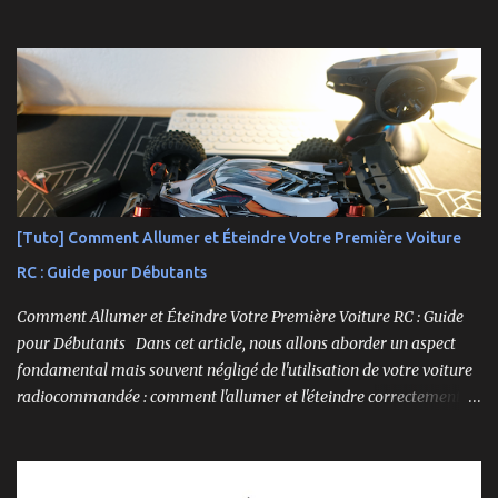
caractéristiques détaillées, les essais pratiques, et bien sûr, une
conclusion sur ses performances et sa valeur. Ce modèle se
distingue par son prix attractif et ses fonctionnalités intéressantes,
et nous allons examiner tout cela en profondeur. ----------------
------------------------- Lien affilié Aliexpress 👉​
https://s.click.aliexpress.com/e/_c3IM84VZ -- -------------------
----------------------
[Tuto] Comment Allumer et Éteindre Votre Première Voiture
RC : Guide pour Débutants
Comment Allumer et Éteindre Votre Première Voiture RC : Guide
pour Débutants Dans cet article, nous allons aborder un aspect
fondamental mais souvent négligé de l'utilisation de votre voiture
radiocommandée : comment l'allumer et l'éteindre correctement.
Cela peut sembler simple, mais une procédure incorrecte peut
entraîner des problèmes et gâcher votre expérience. Suivez ces
étapes pour vous assurer que tout fonctionne sans accroc.