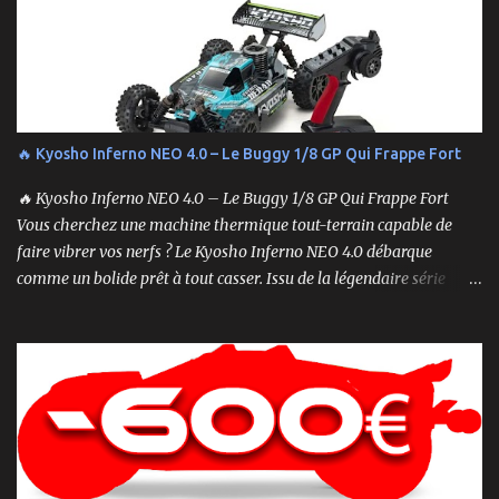
🔥 Kyosho Inferno NEO 4.0 – Le Buggy 1/8 GP Qui Frappe Fort
🔥 Kyosho Inferno NEO 4.0 – Le Buggy 1/8 GP Qui Frappe Fort
Vous cherchez une machine thermique tout-terrain capable de
faire vibrer vos nerfs ? Le Kyosho Inferno NEO 4.0 débarque
comme un bolide prêt à tout casser. Issu de la légendaire série
Inferno , ce buggy 1/8 thermique n’est pas qu’un simple modèle
RTR (Readyset) : c’est une bête de course prête à rugir dès la sortie
de boîte. 🏆 Héritage de Compétition, Prêt pour l’Aventure Basé sur
une plateforme au palmarès impressionnant — dont plusieurs
titres de champion du monde — le NEO 4.0 est conçu pour la
performance pure. Que vous soyez débutant ou mordu confirmé ,
ce buggy offre une prise en main rapide , une construction robuste
et une conduite précise , aussi bien sur piste que sur terrain