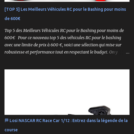
accidenté. 🔧 Readyset Complet – Tout Est Déjà Prêt Châssis
[TOP 5] Les Meilleurs Véhicules RC pour le Bashing pour moins
assemblé Moteur thermique KE21SP avec lanceur manuel
de 600€
Électronique installée Carrosserie peinte et décorée Radio à volant
Syncro KT-2...
Top 5 des Meilleurs Véhicules RC pour le Bashing pour moins de
600€ Pour ce nouveau top 5 des véhicules RC pour le bashing
avec une limite de prix à 600 €, voici une sélection qui mise sur
robustesse et performance tout en respectant le budget. On y
retrouve aussi bien des véhicules tout-terrain que des modèles
polyvalents pour le bashing.
🏁 Losi NASCAR RC Race Car 1/12 : Entrez dans la légende de la
course