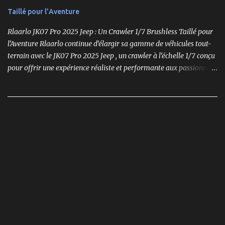
Taillé pour l’Aventure
Rlaarlo JK07 Pro 2025 Jeep : Un Crawler 1/7 Brushless Taillé pour
l’Aventure Rlaarlo continue d’élargir sa gamme de véhicules tout-
terrain avec le JK07 Pro 2025 Jeep , un crawler à l’échelle 1/7 conçu
pour offrir une expérience réaliste et performante aux passionnés
de modélisme. Ce modèle se distingue par son moteur brushless
puissant , son design ultra-détaillé et ses nombreux accessoires qui
renforcent l'immersion.