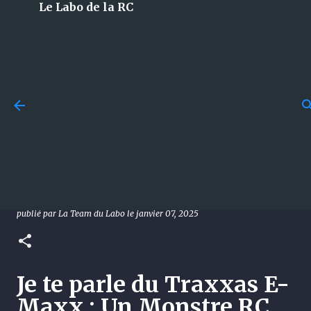
Le Labo de la RC
Accéder au contenu principal
Budget en modélisme RC :
combien faut-il vraiment
Je te parle du Traxxas E-Maxx :
prévoir pour bien débuter ?
Un Monstre RC Légendaire (15
publié par
La Team du Labo
le
juillet 29, 2026
GUIDES
ans après mon achat)
0
publié par
La Team du Labo
le
janvier 07, 2025
Je te parle du Traxxas E-
Maxx : Un Monstre RC