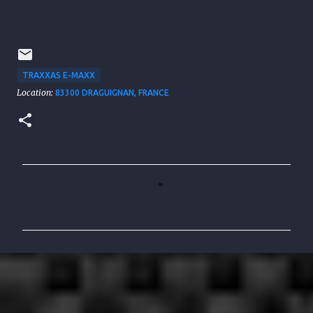
TRAXXAS E-MAXX
Location:
83300 DRAGUIGNAN, FRANCE
C
o
m
m
e
n
t