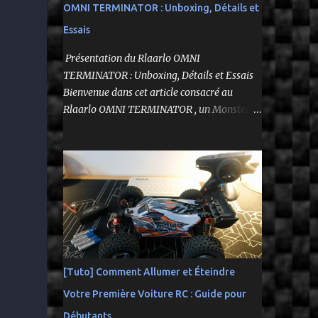
OMNI TERMINATOR : Unboxing, Détails et
Essais
Présentation du Rlaarlo OMNI
TERMINATOR : Unboxing, Détails et Essais
Bienvenue dans cet article consacré au
Rlaarlo OMNI TERMINATOR , un Monster
Truck radiocommandé 1/10 qui a suscité
beaucoup d'attentes. Nous allons explorer
ses caractéristiques détaillées, les essais
pratiques, et bien sûr, une conclusion sur ses
performances et sa valeur. Ce modèle se
distingue par son prix attractif et ses
fonctionnalités intéressantes, et nous allons
examiner tout cela en profondeur. ---------
-------------------------------- Lien
[Tuto] Comment Allumer et Éteindre
affilié Aliexpress 👉​
Votre Première Voiture RC : Guide pour
https://s.click.aliexpress.com/e/_c3IM84VZ --
---------------------------------------
Débutants