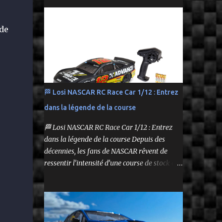
performance tout en respectant le budget.
Carrosserie peinte et décorée Radio à volant
On y retrouve aussi bien des véhicules tout-
Syncro KT-2...
terrain que des modèles polyvalents pour le
de
bashing.
🏁 Losi NASCAR RC Race Car 1/12 : Entrez
dans la légende de la course
🏁 Losi NASCAR RC Race Car 1/12 : Entrez
dans la légende de la course Depuis des
décennies, les fans de NASCAR rêvent de
ressentir l’intensité d’une course de stock car
depuis leur propre volant. Aujourd’hui, ce
rêve devient réalité grâce à Losi, qui lance un
bolide pas comme les autres : une voiture de
course radiocommandée à l’échelle 1/12,