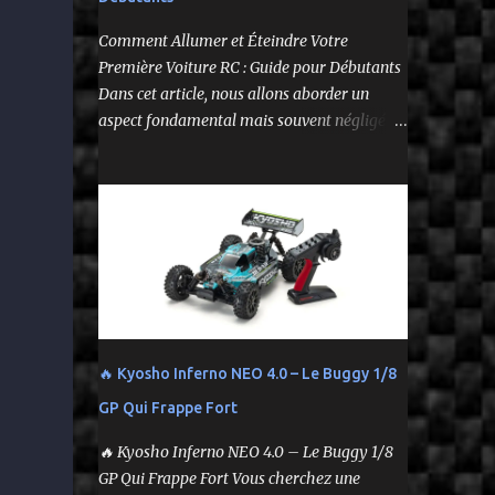
--
Comment Allumer et Éteindre Votre
Première Voiture RC : Guide pour Débutants
Dans cet article, nous allons aborder un
aspect fondamental mais souvent négligé de
l'utilisation de votre voiture
radiocommandée : comment l'allumer et
l'éteindre correctement. Cela peut sembler
simple, mais une procédure incorrecte peut
entraîner des problèmes et gâcher votre
expérience. Suivez ces étapes pour vous
assurer que tout fonctionne sans accroc.
🔥 Kyosho Inferno NEO 4.0 – Le Buggy 1/8
GP Qui Frappe Fort
🔥 Kyosho Inferno NEO 4.0 – Le Buggy 1/8
GP Qui Frappe Fort Vous cherchez une