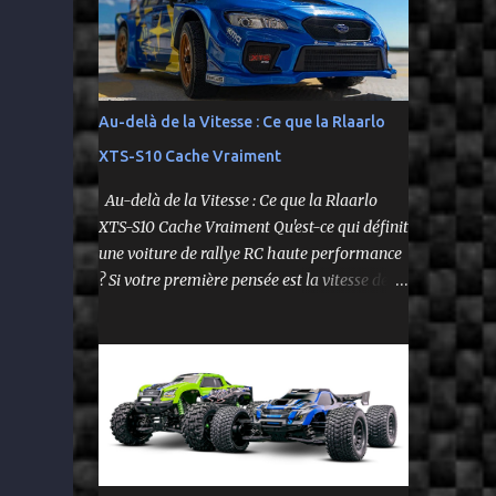
fidèle à l’univers NASCAR, prête à foncer sur
n’importe quelle surface plate. Voici le Losi
NASCAR RC Race Car , dans sa version Ryan
Blaney No. 12 Advance Auto Parts Ford
Mustang RTR 2025 .
Au-delà de la Vitesse : Ce que la Rlaarlo
XTS-S10 Cache Vraiment
Au-delà de la Vitesse : Ce que la Rlaarlo
XTS-S10 Cache Vraiment Qu'est-ce qui définit
une voiture de rallye RC haute performance
? Si votre première pensée est la vitesse de
pointe affichée sur la boîte, vous ne voyez
qu'une partie de l'histoire. Le modèle Rlaarlo
XTS-S10 nous rappelle que les détails les plus
impressionnants se cachent souvent dans la
conception, les matériaux et la philosophie
du produit. Plongeons dans les aspects
surprenants qui font de cette machine bien
plus qu'un simple bolide. Un Modèle, Deux