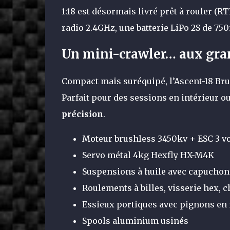
1:18 est désormais livré prêt à rouler (R
radio 2.4GHz, une batterie LiPo 2S de 75
Un mini-crawler… aux gran
Compact mais suréquipé, l’Ascent-18 Bru
Parfait pour des sessions en intérieur o
précision
.
Moteur brushless 3450kv + ESC 3 v
Servo métal 4kg Hexfly HX-M4K
Suspensions à huile avec capucho
Roulements à billes, visserie hex,
Essieux portiques avec pignons en
Spools aluminium usinés