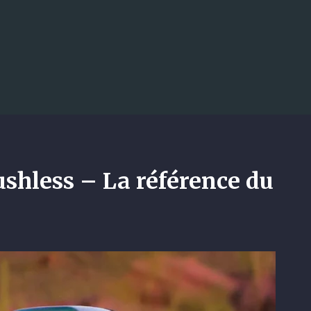
Accéder au contenu principal
 – La référence du crawler 1/18e !
combien faut-il vraiment prévoir p
shless – La référence du