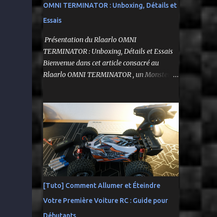
OMNI TERMINATOR : Unboxing, Détails et
Essais
Présentation du Rlaarlo OMNI
TERMINATOR : Unboxing, Détails et Essais
Bienvenue dans cet article consacré au
Rlaarlo OMNI TERMINATOR , un Monster
Truck radiocommandé 1/10 qui a suscité
beaucoup d'attentes. Nous allons explorer
ses caractéristiques détaillées, les essais
pratiques, et bien sûr, une conclusion sur ses
performances et sa valeur. Ce modèle se
distingue par son prix attractif et ses
fonctionnalités intéressantes, et nous allons
examiner tout cela en profondeur. ---------
-------------------------------- Lien
[Tuto] Comment Allumer et Éteindre
affilié Aliexpress 👉​
Votre Première Voiture RC : Guide pour
https://s.click.aliexpress.com/e/_c3IM84VZ --
---------------------------------------
Débutants