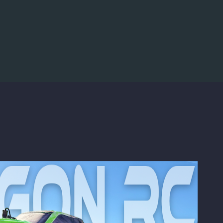
Accéder au contenu principal
C : pourquoi le 2S m’a fait plus
5 à essence qui débarque en 2026 et q
 !
LOSI