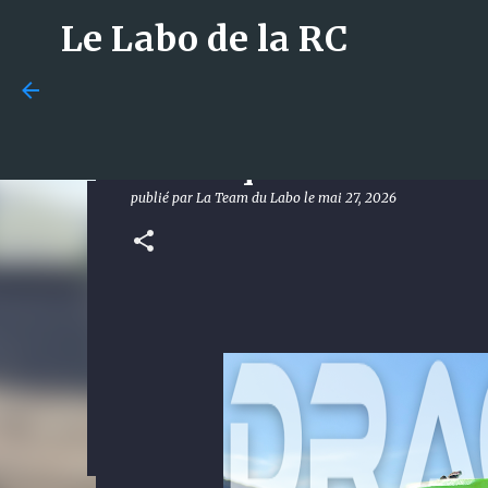
Le Labo de la RC
Arrma Granite au Dragon R
sourire que le 3S
publié par
La Team du Labo
le
mai 27, 2026
Losi 5T 3.0 : le monstre 1/
met tout le monde d’accord
publié par
La Team du Labo
le
août 08, 2026
DÉCOUVERTE
0