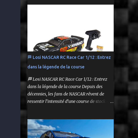
performance tout en respectant le budget.
Carrosserie peinte et décorée Radio à volant
On y retrouve aussi bien des véhicules tout-
Syncro KT-2...
terrain que des modèles polyvalents pour le
bashing.
🏁 Losi NASCAR RC Race Car 1/12 : Entrez
dans la légende de la course
🏁 Losi NASCAR RC Race Car 1/12 : Entrez
dans la légende de la course Depuis des
décennies, les fans de NASCAR rêvent de
ressentir l’intensité d’une course de stock car
depuis leur propre volant. Aujourd’hui, ce
rêve devient réalité grâce à Losi, qui lance un
bolide pas comme les autres : une voiture de
course radiocommandée à l’échelle 1/12,