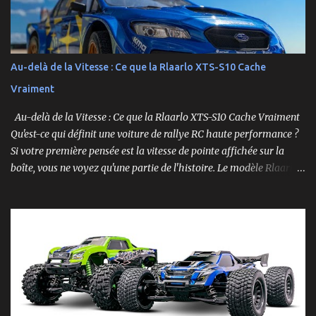
Au-delà de la Vitesse : Ce que la Rlaarlo XTS-S10 Cache
Vraiment
Au-delà de la Vitesse : Ce que la Rlaarlo XTS-S10 Cache Vraiment
Qu'est-ce qui définit une voiture de rallye RC haute performance ?
Si votre première pensée est la vitesse de pointe affichée sur la
boîte, vous ne voyez qu'une partie de l'histoire. Le modèle Rlaarlo
XTS-S10 nous rappelle que les détails les plus impressionnants se
cachent souvent dans la conception, les matériaux et la
philosophie du produit. Plongeons dans les aspects surprenants
qui font de cette machine bien plus qu'un simple bolide. Un Modèle,
Deux Philosophies : Le Choix Entre "Prêt à Rouler" et "À
Personnaliser" Rlaarlo propose la XTS-S10 en deux versions
distinctes, une décision brillante qui s'adresse à l'ensemble de la
communauté RC. D'un côté, la version RTR (Ready to Run),