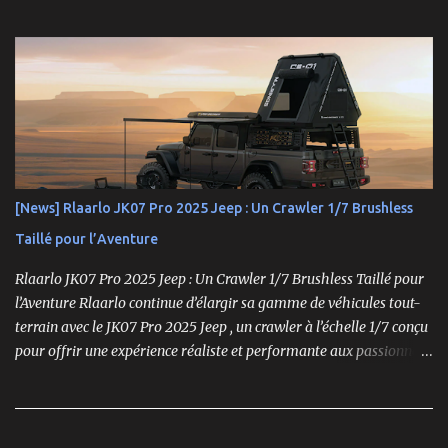
États-Unis. En Asie, cependant, la marque Hong Nor continue de
produire cette série sous le nom de gamme Sabre. La gamme
Hyper, véritable référence pour les amateurs de buggys tout-
terrain, s’est imposée depuis son lancement dans les années 1990
comme un choix incontournable. Conçue pour répondre aux
exigences des pilotes compétitifs, elle se distingue par ses
performances optimales, sa robustesse et sa modularité, des
atouts essentiels sur les circuits off-road.
[News] Rlaarlo JK07 Pro 2025 Jeep : Un Crawler 1/7 Brushless
Taillé pour l’Aventure
Rlaarlo JK07 Pro 2025 Jeep : Un Crawler 1/7 Brushless Taillé pour
l’Aventure Rlaarlo continue d’élargir sa gamme de véhicules tout-
terrain avec le JK07 Pro 2025 Jeep , un crawler à l’échelle 1/7 conçu
pour offrir une expérience réaliste et performante aux passionnés
de modélisme. Ce modèle se distingue par son moteur brushless
puissant , son design ultra-détaillé et ses nombreux accessoires qui
renforcent l'immersion.