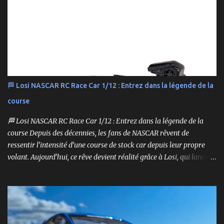
🏁 Losi NASCAR RC Race Car 1/12 : Entrez dans la légende de la
course
🏁 Losi NASCAR RC Race Car 1/12 : Entrez dans la légende de la
course Depuis des décennies, les fans de NASCAR rêvent de
ressentir l’intensité d’une course de stock car depuis leur propre
volant. Aujourd’hui, ce rêve devient réalité grâce à Losi, qui lance
un bolide pas comme les autres : une voiture de course
radiocommandée à l’échelle 1/12, fidèle à l’univers NASCAR, prête à
foncer sur n’importe quelle surface plate. Voici le Losi NASCAR RC
Race Car , dans sa version Ryan Blaney No. 12 Advance Auto Parts
Ford Mustang RTR 2025 .