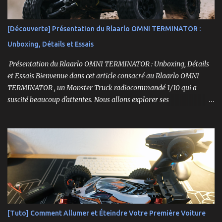
[Découverte] Présentation du Rlaarlo OMNI TERMINATOR :
Unboxing, Détails et Essais
Présentation du Rlaarlo OMNI TERMINATOR : Unboxing, Détails
et Essais Bienvenue dans cet article consacré au Rlaarlo OMNI
TERMINATOR , un Monster Truck radiocommandé 1/10 qui a
suscité beaucoup d'attentes. Nous allons explorer ses
caractéristiques détaillées, les essais pratiques, et bien sûr, une
conclusion sur ses performances et sa valeur. Ce modèle se
distingue par son prix attractif et ses fonctionnalités intéressantes,
et nous allons examiner tout cela en profondeur. ----------------
------------------------- Lien affilié Aliexpress 👉​
https://s.click.aliexpress.com/e/_c3IM84VZ -- -------------------
----------------------
[Tuto] Comment Allumer et Éteindre Votre Première Voiture