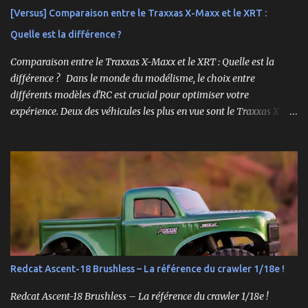
complète et prête à l'emploi. De l'autre, la version "Roller", un
[Versus] Comparaison entre le Traxxas X-Maxx et le XRT :
châssis presque assemblé mais livré sans aucune électronique : ni
Quelle est la différence ?
moteur, ni servo, ni ESC, ni batterie. ...
Comparaison entre le Traxxas X-Maxx et le XRT : Quelle est la
différence ? Dans le monde du modélisme, le choix entre
différents modèles d'RC est crucial pour optimiser votre
expérience. Deux des véhicules les plus en vue sont le Traxxas X-
Maxx et le XRT. Bien que ces deux modèles partagent certaines
caractéristiques, ils sont conçus pour des performances très
différentes. Cet article explore en profondeur les principales
différences entre le X-Maxx et le XRT. Design et Structure Le design
est souvent la première chose que l'on remarque chez un véhicule
RC. Le X-Maxx est un monster truck, tandis que le XRT est un
truggy. Cela se traduit par des différences de taille et de forme. Le
X-Maxx est plus large et plus haut, ce qui lui confère une meilleure
capacité à surmonter les terrains difficiles. 🛒 Voir le Traxxas X-
Redcat Ascent-18 Brushless – La référence du crawler 1/18e !
Maxx VXL sur Amazon Le XRT , quant à lui, est conçu pour la
vitesse et la maniabilité sur des surfaces plus planes. Sa conception
Redcat Ascent-18 Brushless – La référence du crawler 1/18e !