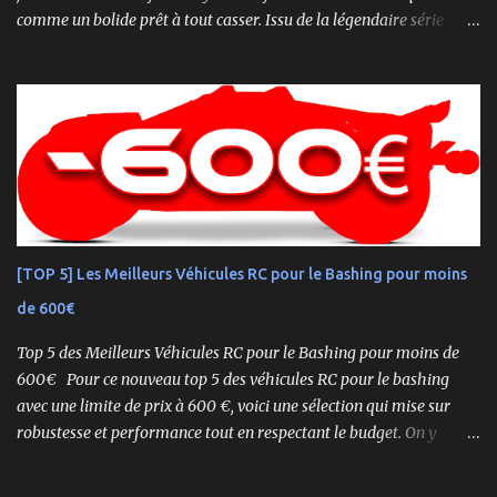
comme un bolide prêt à tout casser. Issu de la légendaire série
Inferno , ce buggy 1/8 thermique n’est pas qu’un simple modèle
RTR (Readyset) : c’est une bête de course prête à rugir dès la sortie
de boîte. 🏆 Héritage de Compétition, Prêt pour l’Aventure Basé sur
une plateforme au palmarès impressionnant — dont plusieurs
titres de champion du monde — le NEO 4.0 est conçu pour la
performance pure. Que vous soyez débutant ou mordu confirmé ,
ce buggy offre une prise en main rapide , une construction robuste
et une conduite précise , aussi bien sur piste que sur terrain
accidenté. 🔧 Readyset Complet – Tout Est Déjà Prêt Châssis
[TOP 5] Les Meilleurs Véhicules RC pour le Bashing pour moins
assemblé Moteur thermique KE21SP avec lanceur manuel
de 600€
Électronique installée Carrosserie peinte et décorée Radio à volant
Syncro KT-2...
Top 5 des Meilleurs Véhicules RC pour le Bashing pour moins de
600€ Pour ce nouveau top 5 des véhicules RC pour le bashing
avec une limite de prix à 600 €, voici une sélection qui mise sur
robustesse et performance tout en respectant le budget. On y
retrouve aussi bien des véhicules tout-terrain que des modèles
polyvalents pour le bashing.