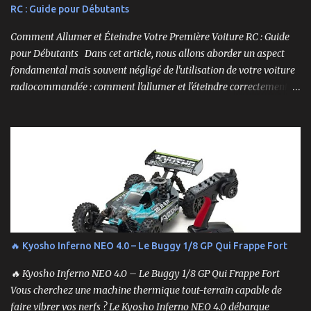
RC : Guide pour Débutants
Comment Allumer et Éteindre Votre Première Voiture RC : Guide
pour Débutants Dans cet article, nous allons aborder un aspect
fondamental mais souvent négligé de l'utilisation de votre voiture
radiocommandée : comment l'allumer et l'éteindre correctement.
Cela peut sembler simple, mais une procédure incorrecte peut
entraîner des problèmes et gâcher votre expérience. Suivez ces
étapes pour vous assurer que tout fonctionne sans accroc.
🔥 Kyosho Inferno NEO 4.0 – Le Buggy 1/8 GP Qui Frappe Fort
🔥 Kyosho Inferno NEO 4.0 – Le Buggy 1/8 GP Qui Frappe Fort
Vous cherchez une machine thermique tout-terrain capable de
faire vibrer vos nerfs ? Le Kyosho Inferno NEO 4.0 débarque