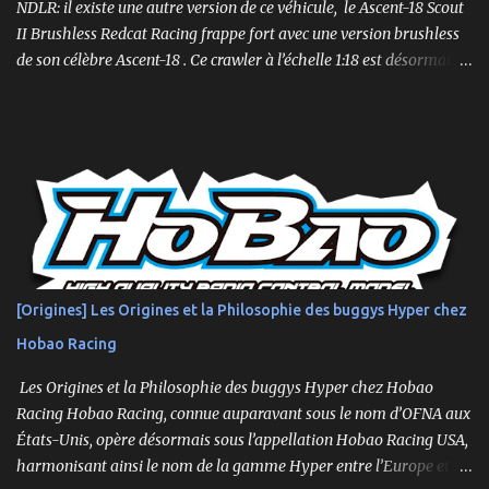
plus étroite et plus bass...
NDLR: il existe une autre version de ce véhicule, le Ascent-18 Scout
II Brushless Redcat Racing frappe fort avec une version brushless
de son célèbre Ascent-18 . Ce crawler à l’échelle 1:18 est désormais
livré prêt à rouler (RTR) avec un moteur brushless 3450kv, un ESC
3 voies, une radio 2.4GHz, une batterie LiPo 2S de 750mAh et un
chargeur. Un mini-crawler… aux grandes capacités ! Compact mais
suréquipé, l’Ascent-18 Brushless offre des performances dignes
d’un modèle 1/10. Parfait pour des sessions en intérieur ou des
parcours en extérieur, il mêle qualité, puissance et précision .
Moteur brushless 3450kv + ESC 3 voies Servo métal 4kg Hexfly
HX-M4K Suspensions à huile avec capuchons aluminium
Roulements à billes, visserie hex, châssis aluminium 2mm Essieux
[Origines] Les Origines et la Philosophie des buggys Hyper chez
portiques avec pignons en métal Spools aluminium usinés 7mm
Hobao Racing
hexes + nouveau composé de pneus haute adhérence Nouvelle
géométrie...
Les Origines et la Philosophie des buggys Hyper chez Hobao
Racing Hobao Racing, connue auparavant sous le nom d’OFNA aux
États-Unis, opère désormais sous l’appellation Hobao Racing USA,
harmonisant ainsi le nom de la gamme Hyper entre l’Europe et les