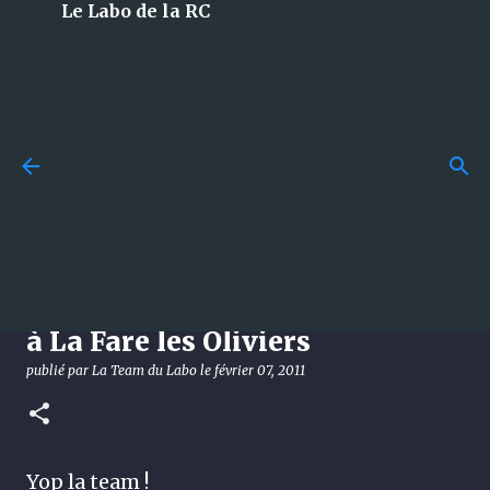
Le Labo de la RC
Accéder au contenu principal
Losi 5T 3.0 : le monstre 1/5 à
essence qui débarque en 2026
et qui met tout le monde
d’accord !
Compte rendu: première course
publié par
La Team du Labo
le
août 08, 2026
DÉCOUVERTE
à La Fare les Oliviers
LOSI
publié par
La Team du Labo
le
février 07, 2011
0
Yop la team !