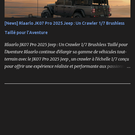
performances optimales, sa robustesse et sa modularité, des
atouts essentiels sur les circuits off-road.
[News] Rlaarlo JK07 Pro 2025 Jeep : Un Crawler 1/7 Brushless
Taillé pour l’Aventure
Rlaarlo JK07 Pro 2025 Jeep : Un Crawler 1/7 Brushless Taillé pour
l’Aventure Rlaarlo continue d’élargir sa gamme de véhicules tout-
terrain avec le JK07 Pro 2025 Jeep , un crawler à l’échelle 1/7 conçu
pour offrir une expérience réaliste et performante aux passionnés
de modélisme. Ce modèle se distingue par son moteur brushless
puissant , son design ultra-détaillé et ses nombreux accessoires qui
renforcent l'immersion.