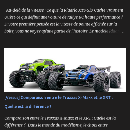
Au-delà de la Vitesse : Ce que la Rlaarlo XTS-S10 Cache Vraiment
Qu'est-ce qui définit une voiture de rallye RC haute performance ?
Si votre première pensée est la vitesse de pointe affichée sur la
boîte, vous ne voyez qu'une partie de l'histoire. Le modèle Rlaarlo
XTS-S10 nous rappelle que les détails les plus impressionnants se
cachent souvent dans la conception, les matériaux et la
philosophie du produit. Plongeons dans les aspects surprenants
qui font de cette machine bien plus qu'un simple bolide. Un Modèle,
Deux Philosophies : Le Choix Entre "Prêt à Rouler" et "À
Personnaliser" Rlaarlo propose la XTS-S10 en deux versions
distinctes, une décision brillante qui s'adresse à l'ensemble de la
communauté RC. D'un côté, la version RTR (Ready to Run),
complète et prête à l'emploi. De l'autre, la version "Roller", un
[Versus] Comparaison entre le Traxxas X-Maxx et le XRT :
châssis presque assemblé mais livré sans aucune électronique : ni
Quelle est la différence ?
moteur, ni servo, ni ESC, ni batterie. ...
Comparaison entre le Traxxas X-Maxx et le XRT : Quelle est la
différence ? Dans le monde du modélisme, le choix entre