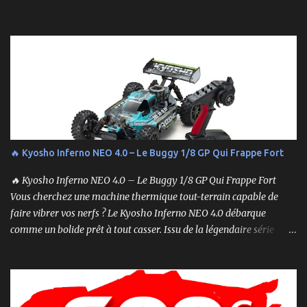
Cela peut sembler simple, mais une procédure incorrecte peut
entraîner des problèmes et gâcher votre expérience. Suivez ces
étapes pour vous assurer que tout fonctionne sans accroc.
🔥 Kyosho Inferno NEO 4.0 – Le Buggy 1/8 GP Qui Frappe Fort
🔥 Kyosho Inferno NEO 4.0 – Le Buggy 1/8 GP Qui Frappe Fort
Vous cherchez une machine thermique tout-terrain capable de
faire vibrer vos nerfs ? Le Kyosho Inferno NEO 4.0 débarque
comme un bolide prêt à tout casser. Issu de la légendaire série
Inferno , ce buggy 1/8 thermique n’est pas qu’un simple modèle
RTR (Readyset) : c’est une bête de course prête à rugir dès la sortie
de boîte. 🏆 Héritage de Compétition, Prêt pour l’Aventure Basé sur
une plateforme au palmarès impressionnant — dont plusieurs