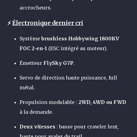
accrocheurs.
⚡
Électronique dernier cri
Système
brushless Hobbywing 1800KV
FOC 2-en-1
(ESC intégré au moteur).
Émetteur
FlySky G7P
.
Servo de direction haute puissance, full
métal.
Propulsion modulable :
2WD, 4WD ou FWD
à la demande.
Deux vitesses
: basse pour crawler lent,
haute pour avaler du trail.