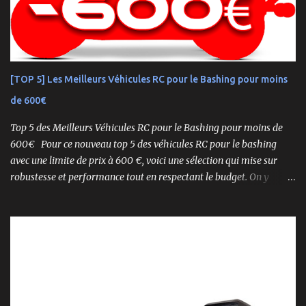
titres de champion du monde — le NEO 4.0 est conçu pour la
performance pure. Que vous soyez débutant ou mordu confirmé ,
ce buggy offre une prise en main rapide , une construction robuste
et une conduite précise , aussi bien sur piste que sur terrain
accidenté. 🔧 Readyset Complet – Tout Est Déjà Prêt Châssis
[TOP 5] Les Meilleurs Véhicules RC pour le Bashing pour moins
assemblé Moteur thermique KE21SP avec lanceur manuel
de 600€
Électronique installée Carrosserie peinte et décorée Radio à volant
Syncro KT-2...
Top 5 des Meilleurs Véhicules RC pour le Bashing pour moins de
600€ Pour ce nouveau top 5 des véhicules RC pour le bashing
avec une limite de prix à 600 €, voici une sélection qui mise sur
robustesse et performance tout en respectant le budget. On y
retrouve aussi bien des véhicules tout-terrain que des modèles
polyvalents pour le bashing.