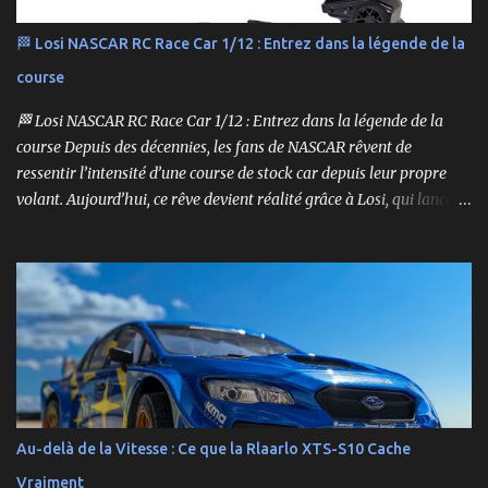
🏁 Losi NASCAR RC Race Car 1/12 : Entrez dans la légende de la
course
🏁 Losi NASCAR RC Race Car 1/12 : Entrez dans la légende de la
course Depuis des décennies, les fans de NASCAR rêvent de
ressentir l’intensité d’une course de stock car depuis leur propre
volant. Aujourd’hui, ce rêve devient réalité grâce à Losi, qui lance
un bolide pas comme les autres : une voiture de course
radiocommandée à l’échelle 1/12, fidèle à l’univers NASCAR, prête à
foncer sur n’importe quelle surface plate. Voici le Losi NASCAR RC
Race Car , dans sa version Ryan Blaney No. 12 Advance Auto Parts
Ford Mustang RTR 2025 .
Au-delà de la Vitesse : Ce que la Rlaarlo XTS-S10 Cache
Vraiment