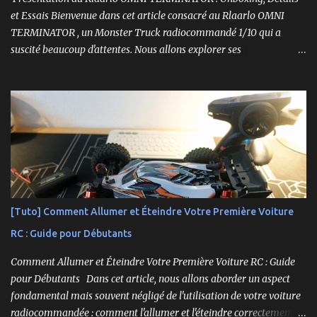
et Essais Bienvenue dans cet article consacré au Rlaarlo OMNI
TERMINATOR , un Monster Truck radiocommandé 1/10 qui a
suscité beaucoup d'attentes. Nous allons explorer ses
caractéristiques détaillées, les essais pratiques, et bien sûr, une
conclusion sur ses performances et sa valeur. Ce modèle se
distingue par son prix attractif et ses fonctionnalités intéressantes,
et nous allons examiner tout cela en profondeur. ----------------
------------------------- Lien affilié Aliexpress 👉​
https://s.click.aliexpress.com/e/_c3IM84VZ -- -------------------
----------------------
[Tuto] Comment Allumer et Éteindre Votre Première Voiture
RC : Guide pour Débutants
Comment Allumer et Éteindre Votre Première Voiture RC : Guide
pour Débutants Dans cet article, nous allons aborder un aspect
fondamental mais souvent négligé de l'utilisation de votre voiture
radiocommandée : comment l'allumer et l'éteindre correctement.