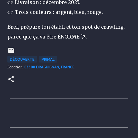
👉 Livraison : décembre 2025.
👉 Trois couleurs : argent, bleu, rouge.
Bref, prépare ton établi et ton spot de crawling,
parce que ça va être ÉNORME 🚀.
DÉCOUVERTE
PRIMAL
Location:
83300 DRAGUIGNAN, FRANCE
C
o
m
m