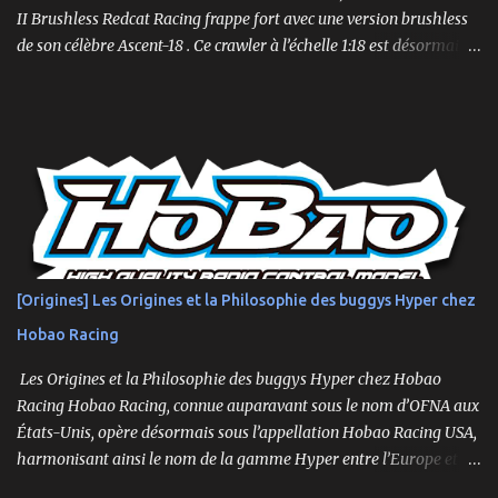
II Brushless Redcat Racing frappe fort avec une version brushless
de son célèbre Ascent-18 . Ce crawler à l’échelle 1:18 est désormais
livré prêt à rouler (RTR) avec un moteur brushless 3450kv, un ESC
3 voies, une radio 2.4GHz, une batterie LiPo 2S de 750mAh et un
chargeur. Un mini-crawler… aux grandes capacités ! Compact mais
suréquipé, l’Ascent-18 Brushless offre des performances dignes
d’un modèle 1/10. Parfait pour des sessions en intérieur ou des
parcours en extérieur, il mêle qualité, puissance et précision .
Moteur brushless 3450kv + ESC 3 voies Servo métal 4kg Hexfly
HX-M4K Suspensions à huile avec capuchons aluminium
Roulements à billes, visserie hex, châssis aluminium 2mm Essieux
[Origines] Les Origines et la Philosophie des buggys Hyper chez
portiques avec pignons en métal Spools aluminium usinés 7mm
Hobao Racing
hexes + nouveau composé de pneus haute adhérence Nouvelle
géométrie...
Les Origines et la Philosophie des buggys Hyper chez Hobao
Racing Hobao Racing, connue auparavant sous le nom d’OFNA aux
États-Unis, opère désormais sous l’appellation Hobao Racing USA,
harmonisant ainsi le nom de la gamme Hyper entre l’Europe et les
États-Unis. En Asie, cependant, la marque Hong Nor continue de