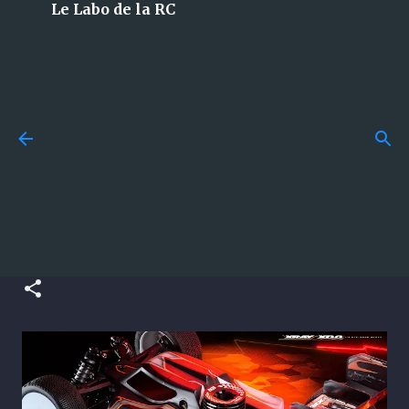
Le Labo de la RC
Accéder au contenu principal
Budget en modélisme RC :
combien faut-il vraiment
Xray XB8´26 : le buggy
prévoir pour bien débuter ?
compétition évolue encore !
publié par
La Team du Labo
le
juillet 29, 2026
GUIDES
publié par
La Team du Labo
le
février 24, 2026
0