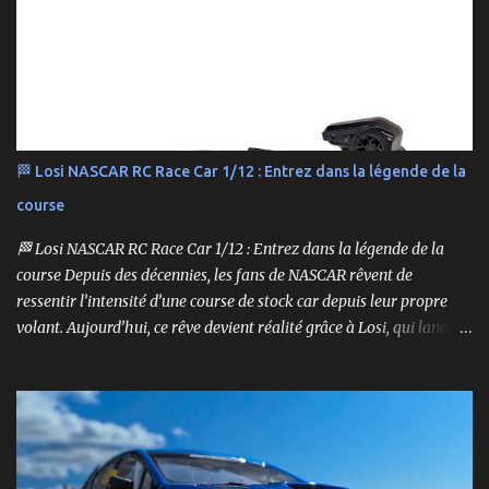
🏁 Losi NASCAR RC Race Car 1/12 : Entrez dans la légende de la
course
🏁 Losi NASCAR RC Race Car 1/12 : Entrez dans la légende de la
course Depuis des décennies, les fans de NASCAR rêvent de
ressentir l’intensité d’une course de stock car depuis leur propre
volant. Aujourd’hui, ce rêve devient réalité grâce à Losi, qui lance
un bolide pas comme les autres : une voiture de course
radiocommandée à l’échelle 1/12, fidèle à l’univers NASCAR, prête à
foncer sur n’importe quelle surface plate. Voici le Losi NASCAR RC
Race Car , dans sa version Ryan Blaney No. 12 Advance Auto Parts
Ford Mustang RTR 2025 .