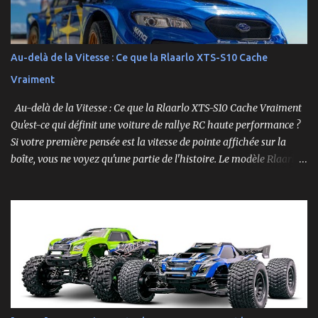
Au-delà de la Vitesse : Ce que la Rlaarlo XTS-S10 Cache
Vraiment
Au-delà de la Vitesse : Ce que la Rlaarlo XTS-S10 Cache Vraiment
Qu'est-ce qui définit une voiture de rallye RC haute performance ?
Si votre première pensée est la vitesse de pointe affichée sur la
boîte, vous ne voyez qu'une partie de l'histoire. Le modèle Rlaarlo
XTS-S10 nous rappelle que les détails les plus impressionnants se
cachent souvent dans la conception, les matériaux et la
philosophie du produit. Plongeons dans les aspects surprenants
qui font de cette machine bien plus qu'un simple bolide. Un Modèle,
Deux Philosophies : Le Choix Entre "Prêt à Rouler" et "À
Personnaliser" Rlaarlo propose la XTS-S10 en deux versions
distinctes, une décision brillante qui s'adresse à l'ensemble de la
communauté RC. D'un côté, la version RTR (Ready to Run),
complète et prête à l'emploi. De l'autre, la version "Roller", un