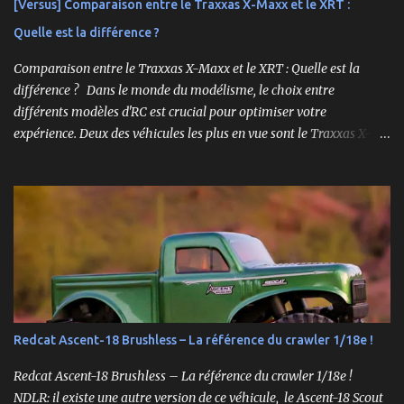
[Versus] Comparaison entre le Traxxas X-Maxx et le XRT :
châssis presque assemblé mais livré sans aucune électronique : ni
Quelle est la différence ?
moteur, ni servo, ni ESC, ni batterie. ...
Comparaison entre le Traxxas X-Maxx et le XRT : Quelle est la
différence ? Dans le monde du modélisme, le choix entre
différents modèles d'RC est crucial pour optimiser votre
expérience. Deux des véhicules les plus en vue sont le Traxxas X-
Maxx et le XRT. Bien que ces deux modèles partagent certaines
caractéristiques, ils sont conçus pour des performances très
différentes. Cet article explore en profondeur les principales
différences entre le X-Maxx et le XRT. Design et Structure Le design
est souvent la première chose que l'on remarque chez un véhicule
RC. Le X-Maxx est un monster truck, tandis que le XRT est un
truggy. Cela se traduit par des différences de taille et de forme. Le
X-Maxx est plus large et plus haut, ce qui lui confère une meilleure
capacité à surmonter les terrains difficiles. 🛒 Voir le Traxxas X-
Redcat Ascent-18 Brushless – La référence du crawler 1/18e !
Maxx VXL sur Amazon Le XRT , quant à lui, est conçu pour la
vitesse et la maniabilité sur des surfaces plus planes. Sa conception
Redcat Ascent-18 Brushless – La référence du crawler 1/18e !
plus étroite et plus bass...
NDLR: il existe une autre version de ce véhicule, le Ascent-18 Scout