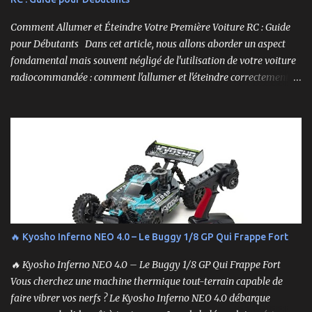
Comment Allumer et Éteindre Votre Première Voiture RC : Guide
pour Débutants Dans cet article, nous allons aborder un aspect
fondamental mais souvent négligé de l'utilisation de votre voiture
radiocommandée : comment l'allumer et l'éteindre correctement.
Cela peut sembler simple, mais une procédure incorrecte peut
entraîner des problèmes et gâcher votre expérience. Suivez ces
étapes pour vous assurer que tout fonctionne sans accroc.
🔥 Kyosho Inferno NEO 4.0 – Le Buggy 1/8 GP Qui Frappe Fort
🔥 Kyosho Inferno NEO 4.0 – Le Buggy 1/8 GP Qui Frappe Fort
Vous cherchez une machine thermique tout-terrain capable de
faire vibrer vos nerfs ? Le Kyosho Inferno NEO 4.0 débarque