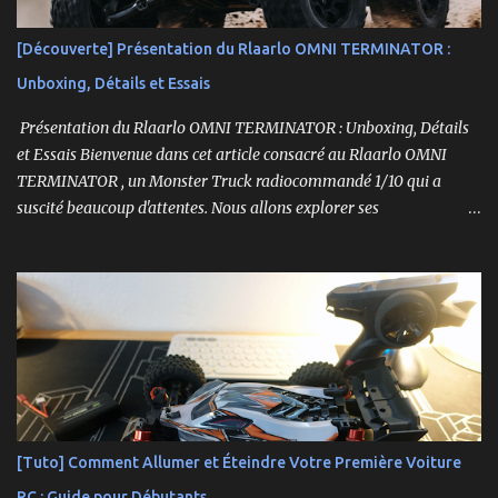
[Découverte] Présentation du Rlaarlo OMNI TERMINATOR :
Unboxing, Détails et Essais
Présentation du Rlaarlo OMNI TERMINATOR : Unboxing, Détails
et Essais Bienvenue dans cet article consacré au Rlaarlo OMNI
TERMINATOR , un Monster Truck radiocommandé 1/10 qui a
suscité beaucoup d'attentes. Nous allons explorer ses
caractéristiques détaillées, les essais pratiques, et bien sûr, une
conclusion sur ses performances et sa valeur. Ce modèle se
distingue par son prix attractif et ses fonctionnalités intéressantes,
et nous allons examiner tout cela en profondeur. ----------------
------------------------- Lien affilié Aliexpress 👉​
https://s.click.aliexpress.com/e/_c3IM84VZ -- -------------------
----------------------
[Tuto] Comment Allumer et Éteindre Votre Première Voiture
RC : Guide pour Débutants