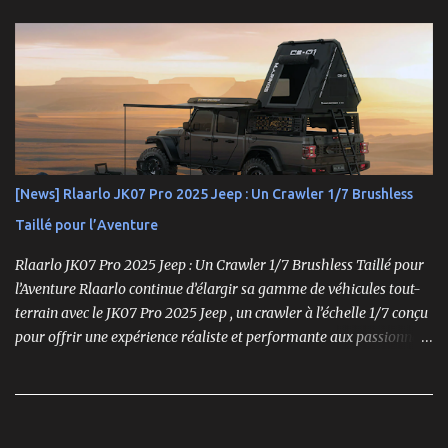
produire cette série sous le nom de gamme Sabre. La gamme
Hyper, véritable référence pour les amateurs de buggys tout-
terrain, s’est imposée depuis son lancement dans les années 1990
comme un choix incontournable. Conçue pour répondre aux
exigences des pilotes compétitifs, elle se distingue par ses
performances optimales, sa robustesse et sa modularité, des
atouts essentiels sur les circuits off-road.
[News] Rlaarlo JK07 Pro 2025 Jeep : Un Crawler 1/7 Brushless
Taillé pour l’Aventure
Rlaarlo JK07 Pro 2025 Jeep : Un Crawler 1/7 Brushless Taillé pour
l’Aventure Rlaarlo continue d’élargir sa gamme de véhicules tout-
terrain avec le JK07 Pro 2025 Jeep , un crawler à l’échelle 1/7 conçu
pour offrir une expérience réaliste et performante aux passionnés
de modélisme. Ce modèle se distingue par son moteur brushless
puissant , son design ultra-détaillé et ses nombreux accessoires qui
renforcent l'immersion.