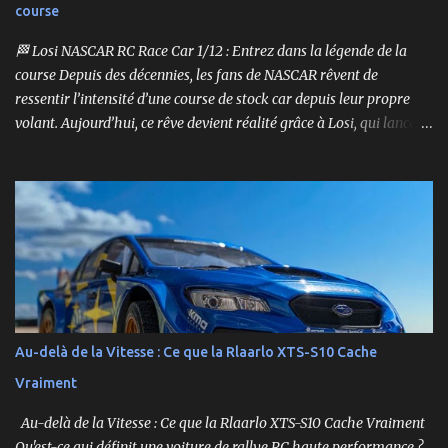
course
🏁 Losi NASCAR RC Race Car 1/12 : Entrez dans la légende de la
course Depuis des décennies, les fans de NASCAR rêvent de
ressentir l’intensité d’une course de stock car depuis leur propre
volant. Aujourd’hui, ce rêve devient réalité grâce à Losi, qui lance
un bolide pas comme les autres : une voiture de course
radiocommandée à l’échelle 1/12, fidèle à l’univers NASCAR, prête à
foncer sur n’importe quelle surface plate. Voici le Losi NASCAR RC
Race Car , dans sa version Ryan Blaney No. 12 Advance Auto Parts
Ford Mustang RTR 2025 .
Au-delà de la Vitesse : Ce que la Rlaarlo XTS-S10 Cache
Vraiment
Au-delà de la Vitesse : Ce que la Rlaarlo XTS-S10 Cache Vraiment
Qu'est-ce qui définit une voiture de rallye RC haute performance ?