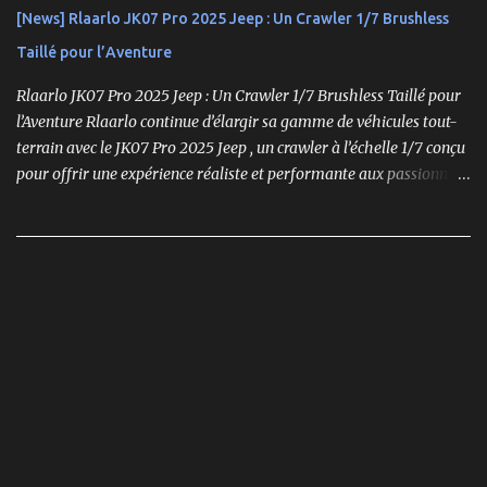
[News] Rlaarlo JK07 Pro 2025 Jeep : Un Crawler 1/7 Brushless
Taillé pour l’Aventure
Rlaarlo JK07 Pro 2025 Jeep : Un Crawler 1/7 Brushless Taillé pour
l’Aventure Rlaarlo continue d’élargir sa gamme de véhicules tout-
terrain avec le JK07 Pro 2025 Jeep , un crawler à l’échelle 1/7 conçu
pour offrir une expérience réaliste et performante aux passionnés
de modélisme. Ce modèle se distingue par son moteur brushless
puissant , son design ultra-détaillé et ses nombreux accessoires qui
renforcent l'immersion.