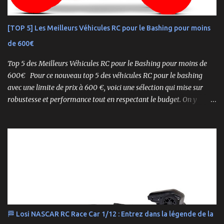
et une conduite précise , aussi bien sur piste que sur terrain
accidenté. 🔧 Readyset Complet – Tout Est Déjà Prêt Châssis
[TOP 5] Les Meilleurs Véhicules RC pour le Bashing pour moins
assemblé Moteur thermique KE21SP avec lanceur manuel
de 600€
Électronique installée Carrosserie peinte et décorée Radio à volant
Syncro KT-2...
Top 5 des Meilleurs Véhicules RC pour le Bashing pour moins de
600€ Pour ce nouveau top 5 des véhicules RC pour le bashing
avec une limite de prix à 600 €, voici une sélection qui mise sur
robustesse et performance tout en respectant le budget. On y
retrouve aussi bien des véhicules tout-terrain que des modèles
polyvalents pour le bashing.
🏁 Losi NASCAR RC Race Car 1/12 : Entrez dans la légende de la