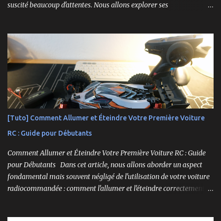
suscité beaucoup d'attentes. Nous allons explorer ses
caractéristiques détaillées, les essais pratiques, et bien sûr, une
conclusion sur ses performances et sa valeur. Ce modèle se
distingue par son prix attractif et ses fonctionnalités intéressantes,
et nous allons examiner tout cela en profondeur. ----------------
------------------------- Lien affilié Aliexpress 👉​
https://s.click.aliexpress.com/e/_c3IM84VZ -- -------------------
----------------------
[Tuto] Comment Allumer et Éteindre Votre Première Voiture
RC : Guide pour Débutants
Comment Allumer et Éteindre Votre Première Voiture RC : Guide
pour Débutants Dans cet article, nous allons aborder un aspect
fondamental mais souvent négligé de l'utilisation de votre voiture
radiocommandée : comment l'allumer et l'éteindre correctement.
Cela peut sembler simple, mais une procédure incorrecte peut
entraîner des problèmes et gâcher votre expérience. Suivez ces