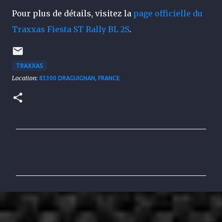
Pour plus de détails, visitez la
page officielle du
Traxxas Fiesta ST Rally BL 2S
.
TRAXXAS
Location:
83300 DRAGUIGNAN, FRANCE
C
o
m
m
e
n