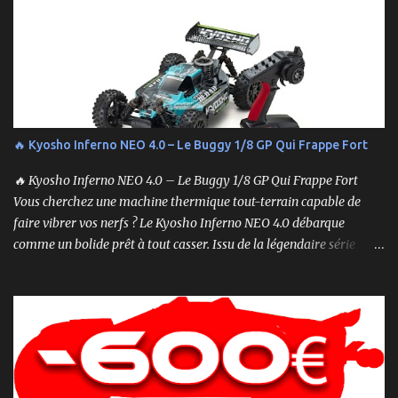
étapes pour vous assurer que tout fonctionne sans accroc.
🔥 Kyosho Inferno NEO 4.0 – Le Buggy 1/8 GP Qui Frappe Fort
🔥 Kyosho Inferno NEO 4.0 – Le Buggy 1/8 GP Qui Frappe Fort
Vous cherchez une machine thermique tout-terrain capable de
faire vibrer vos nerfs ? Le Kyosho Inferno NEO 4.0 débarque
comme un bolide prêt à tout casser. Issu de la légendaire série
Inferno , ce buggy 1/8 thermique n’est pas qu’un simple modèle
RTR (Readyset) : c’est une bête de course prête à rugir dès la sortie
de boîte. 🏆 Héritage de Compétition, Prêt pour l’Aventure Basé sur
une plateforme au palmarès impressionnant — dont plusieurs
titres de champion du monde — le NEO 4.0 est conçu pour la
performance pure. Que vous soyez débutant ou mordu confirmé ,
ce buggy offre une prise en main rapide , une construction robuste