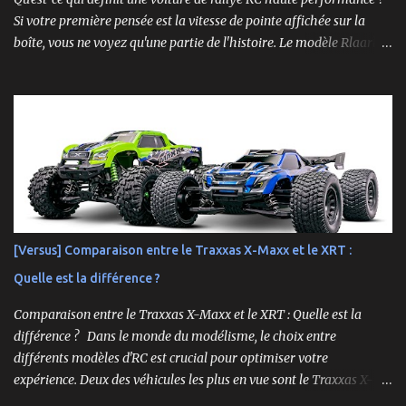
Si votre première pensée est la vitesse de pointe affichée sur la
boîte, vous ne voyez qu'une partie de l'histoire. Le modèle Rlaarlo
XTS-S10 nous rappelle que les détails les plus impressionnants se
cachent souvent dans la conception, les matériaux et la
philosophie du produit. Plongeons dans les aspects surprenants
qui font de cette machine bien plus qu'un simple bolide. Un Modèle,
Deux Philosophies : Le Choix Entre "Prêt à Rouler" et "À
Personnaliser" Rlaarlo propose la XTS-S10 en deux versions
distinctes, une décision brillante qui s'adresse à l'ensemble de la
communauté RC. D'un côté, la version RTR (Ready to Run),
complète et prête à l'emploi. De l'autre, la version "Roller", un
[Versus] Comparaison entre le Traxxas X-Maxx et le XRT :
châssis presque assemblé mais livré sans aucune électronique : ni
Quelle est la différence ?
moteur, ni servo, ni ESC, ni batterie. ...
Comparaison entre le Traxxas X-Maxx et le XRT : Quelle est la
différence ? Dans le monde du modélisme, le choix entre
différents modèles d'RC est crucial pour optimiser votre
expérience. Deux des véhicules les plus en vue sont le Traxxas X-
Maxx et le XRT. Bien que ces deux modèles partagent certaines