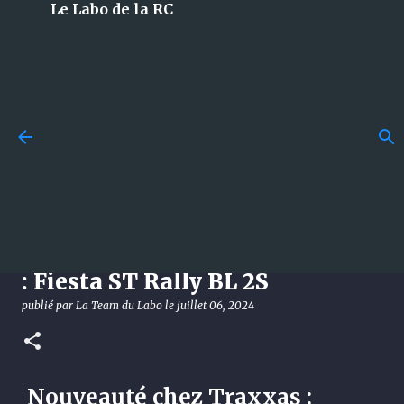
Le Labo de la RC
Accéder au contenu principal
Losi 5T 3.0 : le monstre 1/5 à
essence qui débarque en 2026
et qui met tout le monde
d’accord !
[News] Nouveauté chez Traxxas
publié par
La Team du Labo
le
août 08, 2026
DÉCOUVERTE
: Fiesta ST Rally BL 2S
LOSI
publié par
La Team du Labo
le
juillet 06, 2024
0
Nouveauté chez Traxxas :