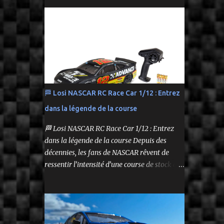
performance tout en respectant le budget.
Carrosserie peinte et décorée Radio à volant
On y retrouve aussi bien des véhicules tout-
Syncro KT-2...
terrain que des modèles polyvalents pour le
bashing.
🏁 Losi NASCAR RC Race Car 1/12 : Entrez
dans la légende de la course
🏁 Losi NASCAR RC Race Car 1/12 : Entrez
dans la légende de la course Depuis des
décennies, les fans de NASCAR rêvent de
ressentir l’intensité d’une course de stock car
depuis leur propre volant. Aujourd’hui, ce
rêve devient réalité grâce à Losi, qui lance un
bolide pas comme les autres : une voiture de
course radiocommandée à l’échelle 1/12,