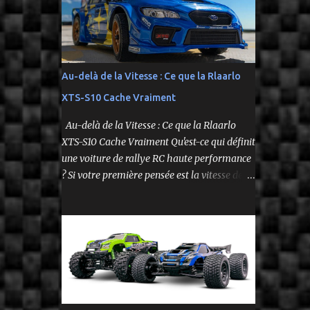
fidèle à l’univers NASCAR, prête à foncer sur
n’importe quelle surface plate. Voici le Losi
NASCAR RC Race Car , dans sa version Ryan
Blaney No. 12 Advance Auto Parts Ford
Mustang RTR 2025 .
Au-delà de la Vitesse : Ce que la Rlaarlo
XTS-S10 Cache Vraiment
Au-delà de la Vitesse : Ce que la Rlaarlo
XTS-S10 Cache Vraiment Qu'est-ce qui définit
une voiture de rallye RC haute performance
? Si votre première pensée est la vitesse de
pointe affichée sur la boîte, vous ne voyez
qu'une partie de l'histoire. Le modèle Rlaarlo
XTS-S10 nous rappelle que les détails les plus
impressionnants se cachent souvent dans la
conception, les matériaux et la philosophie
du produit. Plongeons dans les aspects
surprenants qui font de cette machine bien
plus qu'un simple bolide. Un Modèle, Deux