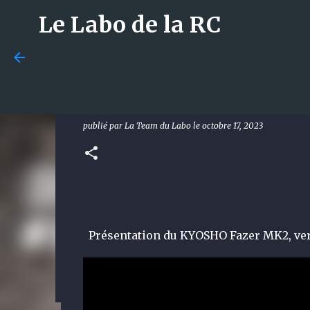
Le Labo de la RC
News - KYOSHO FAZER Mk2
IMPREZA WRC 2002
publié par
La Team du Labo
le
octobre 17, 2023
Losi 5T 3.0 : le monstre 1/
met tout le monde d’accord
publié par
La Team du Labo
le
août 08, 2026
DÉCOUVERTE
0
Présentation du KYOSHO Fazer MK2, ve