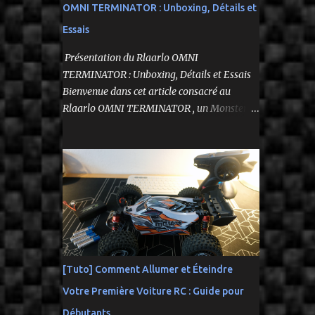
OMNI TERMINATOR : Unboxing, Détails et
Essais
Présentation du Rlaarlo OMNI
TERMINATOR : Unboxing, Détails et Essais
Bienvenue dans cet article consacré au
Rlaarlo OMNI TERMINATOR , un Monster
Truck radiocommandé 1/10 qui a suscité
beaucoup d'attentes. Nous allons explorer
ses caractéristiques détaillées, les essais
pratiques, et bien sûr, une conclusion sur ses
performances et sa valeur. Ce modèle se
distingue par son prix attractif et ses
fonctionnalités intéressantes, et nous allons
examiner tout cela en profondeur. ---------
-------------------------------- Lien
[Tuto] Comment Allumer et Éteindre
affilié Aliexpress 👉​
Votre Première Voiture RC : Guide pour
https://s.click.aliexpress.com/e/_c3IM84VZ --
---------------------------------------
Débutants