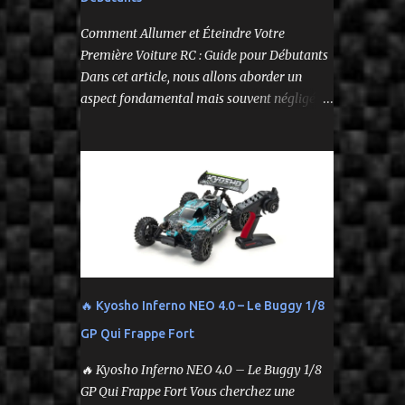
--
Comment Allumer et Éteindre Votre
Première Voiture RC : Guide pour Débutants
Dans cet article, nous allons aborder un
aspect fondamental mais souvent négligé de
l'utilisation de votre voiture
radiocommandée : comment l'allumer et
l'éteindre correctement. Cela peut sembler
simple, mais une procédure incorrecte peut
entraîner des problèmes et gâcher votre
expérience. Suivez ces étapes pour vous
assurer que tout fonctionne sans accroc.
🔥 Kyosho Inferno NEO 4.0 – Le Buggy 1/8
GP Qui Frappe Fort
🔥 Kyosho Inferno NEO 4.0 – Le Buggy 1/8
GP Qui Frappe Fort Vous cherchez une