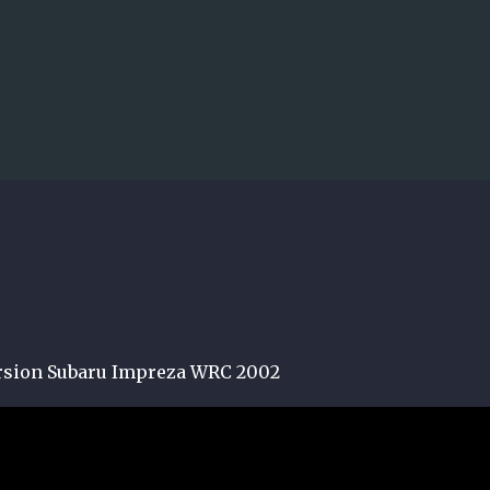
Accéder au contenu principal
 FZ02-R Series readyset SUBARU
5 à essence qui débarque en 2026 et q
 !
LOSI
rsion Subaru Impreza WRC 2002