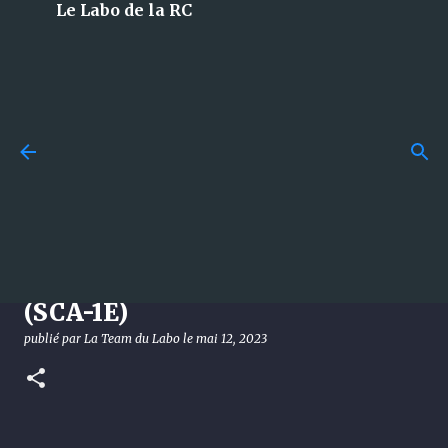
Le Labo de la RC
Accéder au contenu principal
Losi 5T 3.0 : le monstre 1/5 à
essence qui débarque en 2026
et qui met tout le monde
d’accord !
Level UP: Carisma Coyote 2.1
publié par
La Team du Labo
le
août 08, 2026
DÉCOUVERTE
(SCA-1E)
LOSI
publié par
La Team du Labo
le
mai 12, 2023
0