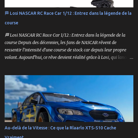
🏁 Losi NASCAR RC Race Car 1/12 : Entrez dans la légende de la
course
🏁 Losi NASCAR RC Race Car 1/12 : Entrez dans la légende de la
course Depuis des décennies, les fans de NASCAR rêvent de
ressentir l’intensité d’une course de stock car depuis leur propre
volant. Aujourd’hui, ce rêve devient réalité grâce à Losi, qui lance
un bolide pas comme les autres : une voiture de course
radiocommandée à l’échelle 1/12, fidèle à l’univers NASCAR, prête à
foncer sur n’importe quelle surface plate. Voici le Losi NASCAR RC
Race Car , dans sa version Ryan Blaney No. 12 Advance Auto Parts
Ford Mustang RTR 2025 .
Au-delà de la Vitesse : Ce que la Rlaarlo XTS-S10 Cache
Vraiment