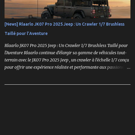
performances optimales, sa robustesse et sa modularité, des
atouts essentiels sur les circuits off-road.
[News] Rlaarlo JK07 Pro 2025 Jeep : Un Crawler 1/7 Brushless
Taillé pour l’Aventure
Rlaarlo JK07 Pro 2025 Jeep : Un Crawler 1/7 Brushless Taillé pour
l’Aventure Rlaarlo continue d’élargir sa gamme de véhicules tout-
terrain avec le JK07 Pro 2025 Jeep , un crawler à l’échelle 1/7 conçu
pour offrir une expérience réaliste et performante aux passionnés
de modélisme. Ce modèle se distingue par son moteur brushless
puissant , son design ultra-détaillé et ses nombreux accessoires qui
renforcent l'immersion.