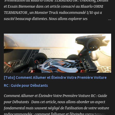
Présentation du Rlaarlo OMNI TERMINATOR : Unboxing, Détails
et Essais Bienvenue dans cet article consacré au Rlaarlo OMNI
TERMINATOR , un Monster Truck radiocommandé 1/10 qui a
suscité beaucoup d'attentes. Nous allons explorer ses
caractéristiques détaillées, les essais pratiques, et bien sûr, une
conclusion sur ses performances et sa valeur. Ce modèle se
distingue par son prix attractif et ses fonctionnalités intéressantes,
et nous allons examiner tout cela en profondeur. ----------------
------------------------- Lien affilié Aliexpress 👉​
https://s.click.aliexpress.com/e/_c3IM84VZ -- -------------------
----------------------
[Tuto] Comment Allumer et Éteindre Votre Première Voiture
RC : Guide pour Débutants
Comment Allumer et Éteindre Votre Première Voiture RC : Guide
pour Débutants Dans cet article, nous allons aborder un aspect
fondamental mais souvent négligé de l'utilisation de votre voiture
radiocommandée : comment l'allumer et l'éteindre correctement.