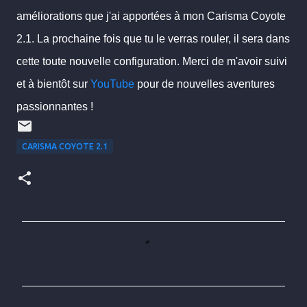
améliorations que j'ai apportées à mon Carisma Coyote
2.1. La prochaine fois que tu le verras rouler, il sera dans
cette toute nouvelle configuration. Merci de m'avoir suivi
et à bientôt sur
YouTube
pour de nouvelles aventures
passionnantes !
CARISMA COYOTE 2.1
C
o
m
m