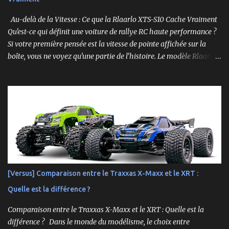
Au-delà de la Vitesse : Ce que la Rlaarlo XTS-S10 Cache Vraiment
Qu'est-ce qui définit une voiture de rallye RC haute performance ?
Si votre première pensée est la vitesse de pointe affichée sur la
boîte, vous ne voyez qu'une partie de l'histoire. Le modèle Rlaarlo
XTS-S10 nous rappelle que les détails les plus impressionnants se
cachent souvent dans la conception, les matériaux et la
philosophie du produit. Plongeons dans les aspects surprenants
qui font de cette machine bien plus qu'un simple bolide. Un Modèle,
Deux Philosophies : Le Choix Entre "Prêt à Rouler" et "À
Personnaliser" Rlaarlo propose la XTS-S10 en deux versions
distinctes, une décision brillante qui s'adresse à l'ensemble de la
communauté RC. D'un côté, la version RTR (Ready to Run),
complète et prête à l'emploi. De l'autre, la version "Roller", un
[Versus] Comparaison entre le Traxxas X-Maxx et le XRT :
châssis presque assemblé mais livré sans aucune électronique : ni
Quelle est la différence ?
moteur, ni servo, ni ESC, ni batterie. ...
Comparaison entre le Traxxas X-Maxx et le XRT : Quelle est la
différence ? Dans le monde du modélisme, le choix entre