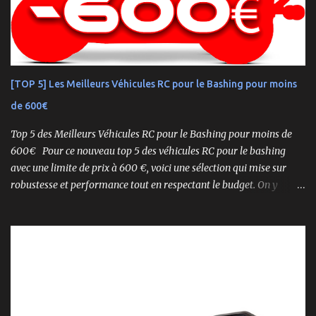
titres de champion du monde — le NEO 4.0 est conçu pour la
performance pure. Que vous soyez débutant ou mordu confirmé ,
ce buggy offre une prise en main rapide , une construction robuste
et une conduite précise , aussi bien sur piste que sur terrain
accidenté. 🔧 Readyset Complet – Tout Est Déjà Prêt Châssis
[TOP 5] Les Meilleurs Véhicules RC pour le Bashing pour moins
assemblé Moteur thermique KE21SP avec lanceur manuel
de 600€
Électronique installée Carrosserie peinte et décorée Radio à volant
Syncro KT-2...
Top 5 des Meilleurs Véhicules RC pour le Bashing pour moins de
600€ Pour ce nouveau top 5 des véhicules RC pour le bashing
avec une limite de prix à 600 €, voici une sélection qui mise sur
robustesse et performance tout en respectant le budget. On y
retrouve aussi bien des véhicules tout-terrain que des modèles
polyvalents pour le bashing.