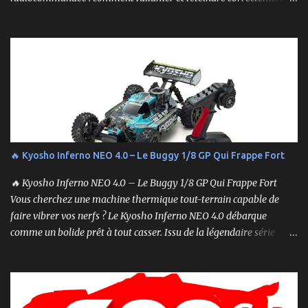
Cela peut sembler simple, mais une procédure incorrecte peut
entraîner des problèmes et gâcher votre expérience. Suivez ces
étapes pour vous assurer que tout fonctionne sans accroc.
🔥 Kyosho Inferno NEO 4.0 – Le Buggy 1/8 GP Qui Frappe Fort
🔥 Kyosho Inferno NEO 4.0 – Le Buggy 1/8 GP Qui Frappe Fort
Vous cherchez une machine thermique tout-terrain capable de
faire vibrer vos nerfs ? Le Kyosho Inferno NEO 4.0 débarque
comme un bolide prêt à tout casser. Issu de la légendaire série
Inferno , ce buggy 1/8 thermique n’est pas qu’un simple modèle
RTR (Readyset) : c’est une bête de course prête à rugir dès la sortie
de boîte. 🏆 Héritage de Compétition, Prêt pour l’Aventure Basé sur
une plateforme au palmarès impressionnant — dont plusieurs