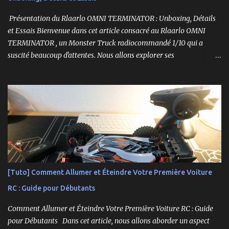
Présentation du Rlaarlo OMNI TERMINATOR : Unboxing, Détails
et Essais Bienvenue dans cet article consacré au Rlaarlo OMNI
TERMINATOR , un Monster Truck radiocommandé 1/10 qui a
suscité beaucoup d'attentes. Nous allons explorer ses
caractéristiques détaillées, les essais pratiques, et bien sûr, une
conclusion sur ses performances et sa valeur. Ce modèle se
distingue par son prix attractif et ses fonctionnalités intéressantes,
et nous allons examiner tout cela en profondeur. ----------------
------------------------- Lien affilié Aliexpress 👉​
https://s.click.aliexpress.com/e/_c3IM84VZ -- -------------------
----------------------
[Tuto] Comment Allumer et Éteindre Votre Première Voiture
RC : Guide pour Débutants
Comment Allumer et Éteindre Votre Première Voiture RC : Guide
pour Débutants Dans cet article, nous allons aborder un aspect