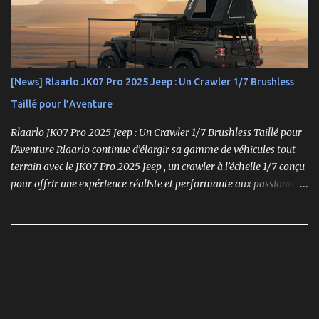
comme un choix incontournable. Conçue pour répondre aux
exigences des pilotes compétitifs, elle se distingue par ses
performances optimales, sa robustesse et sa modularité, des
atouts essentiels sur les circuits off-road.
[News] Rlaarlo JK07 Pro 2025 Jeep : Un Crawler 1/7 Brushless
Taillé pour l’Aventure
Rlaarlo JK07 Pro 2025 Jeep : Un Crawler 1/7 Brushless Taillé pour
l’Aventure Rlaarlo continue d’élargir sa gamme de véhicules tout-
terrain avec le JK07 Pro 2025 Jeep , un crawler à l’échelle 1/7 conçu
pour offrir une expérience réaliste et performante aux passionnés
de modélisme. Ce modèle se distingue par son moteur brushless
puissant , son design ultra-détaillé et ses nombreux accessoires qui
renforcent l'immersion.