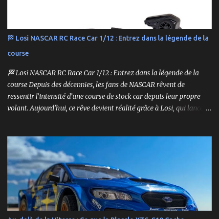
🏁 Losi NASCAR RC Race Car 1/12 : Entrez dans la légende de la
course
🏁 Losi NASCAR RC Race Car 1/12 : Entrez dans la légende de la
course Depuis des décennies, les fans de NASCAR rêvent de
ressentir l’intensité d’une course de stock car depuis leur propre
volant. Aujourd’hui, ce rêve devient réalité grâce à Losi, qui lance
un bolide pas comme les autres : une voiture de course
radiocommandée à l’échelle 1/12, fidèle à l’univers NASCAR, prête à
foncer sur n’importe quelle surface plate. Voici le Losi NASCAR RC
Race Car , dans sa version Ryan Blaney No. 12 Advance Auto Parts
Ford Mustang RTR 2025 .