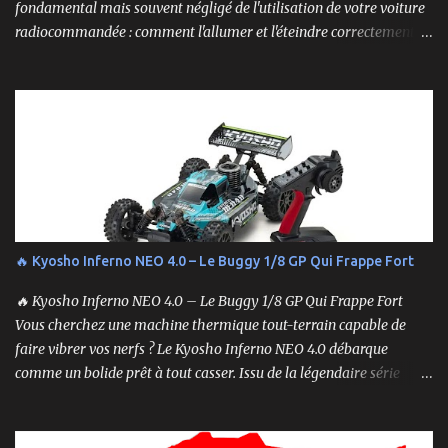
fondamental mais souvent négligé de l'utilisation de votre voiture
radiocommandée : comment l'allumer et l'éteindre correctement.
Cela peut sembler simple, mais une procédure incorrecte peut
entraîner des problèmes et gâcher votre expérience. Suivez ces
étapes pour vous assurer que tout fonctionne sans accroc.
🔥 Kyosho Inferno NEO 4.0 – Le Buggy 1/8 GP Qui Frappe Fort
🔥 Kyosho Inferno NEO 4.0 – Le Buggy 1/8 GP Qui Frappe Fort
Vous cherchez une machine thermique tout-terrain capable de
faire vibrer vos nerfs ? Le Kyosho Inferno NEO 4.0 débarque
comme un bolide prêt à tout casser. Issu de la légendaire série
Inferno , ce buggy 1/8 thermique n’est pas qu’un simple modèle
RTR (Readyset) : c’est une bête de course prête à rugir dès la sortie
de boîte. 🏆 Héritage de Compétition, Prêt pour l’Aventure Basé sur