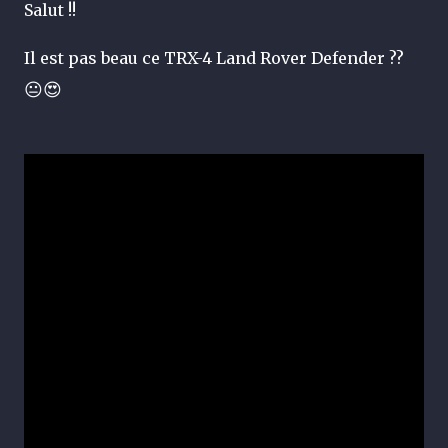
Salut !!
Il est pas beau ce TRX-4 Land Rover Defender ??
😐😍