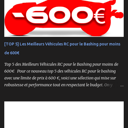
une plateforme au palmarès impressionnant — dont plusieurs
titres de champion du monde — le NEO 4.0 est conçu pour la
performance pure. Que vous soyez débutant ou mordu confirmé ,
ce buggy offre une prise en main rapide , une construction robuste
et une conduite précise , aussi bien sur piste que sur terrain
accidenté. 🔧 Readyset Complet – Tout Est Déjà Prêt Châssis
[TOP 5] Les Meilleurs Véhicules RC pour le Bashing pour moins
assemblé Moteur thermique KE21SP avec lanceur manuel
de 600€
Électronique installée Carrosserie peinte et décorée Radio à volant
Syncro KT-2...
Top 5 des Meilleurs Véhicules RC pour le Bashing pour moins de
600€ Pour ce nouveau top 5 des véhicules RC pour le bashing
avec une limite de prix à 600 €, voici une sélection qui mise sur
robustesse et performance tout en respectant le budget. On y
retrouve aussi bien des véhicules tout-terrain que des modèles
polyvalents pour le bashing.