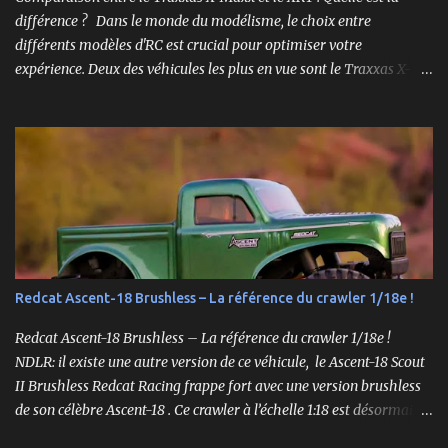
différence ? Dans le monde du modélisme, le choix entre
différents modèles d'RC est crucial pour optimiser votre
expérience. Deux des véhicules les plus en vue sont le Traxxas X-
Maxx et le XRT. Bien que ces deux modèles partagent certaines
caractéristiques, ils sont conçus pour des performances très
différentes. Cet article explore en profondeur les principales
différences entre le X-Maxx et le XRT. Design et Structure Le design
est souvent la première chose que l'on remarque chez un véhicule
RC. Le X-Maxx est un monster truck, tandis que le XRT est un
truggy. Cela se traduit par des différences de taille et de forme. Le
X-Maxx est plus large et plus haut, ce qui lui confère une meilleure
capacité à surmonter les terrains difficiles. 🛒 Voir le Traxxas X-
Redcat Ascent-18 Brushless – La référence du crawler 1/18e !
Maxx VXL sur Amazon Le XRT , quant à lui, est conçu pour la
vitesse et la maniabilité sur des surfaces plus planes. Sa conception
Redcat Ascent-18 Brushless – La référence du crawler 1/18e !
plus étroite et plus bass...
NDLR: il existe une autre version de ce véhicule, le Ascent-18 Scout
II Brushless Redcat Racing frappe fort avec une version brushless
de son célèbre Ascent-18 . Ce crawler à l’échelle 1:18 est désormais
livré prêt à rouler (RTR) avec un moteur brushless 3450kv, un ESC