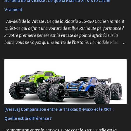
Au-delà de la Vitesse : Ce que la Rlaarlo XTS-S10 Cache
Vraiment
Au-delà de la Vitesse : Ce que la Rlaarlo XTS-S10 Cache Vraiment
Qu'est-ce qui définit une voiture de rallye RC haute performance ?
Si votre première pensée est la vitesse de pointe affichée sur la
boîte, vous ne voyez qu'une partie de l'histoire. Le modèle Rlaarlo
XTS-S10 nous rappelle que les détails les plus impressionnants se
cachent souvent dans la conception, les matériaux et la
philosophie du produit. Plongeons dans les aspects surprenants
qui font de cette machine bien plus qu'un simple bolide. Un Modèle,
Deux Philosophies : Le Choix Entre "Prêt à Rouler" et "À
Personnaliser" Rlaarlo propose la XTS-S10 en deux versions
distinctes, une décision brillante qui s'adresse à l'ensemble de la
communauté RC. D'un côté, la version RTR (Ready to Run),
complète et prête à l'emploi. De l'autre, la version "Roller", un
[Versus] Comparaison entre le Traxxas X-Maxx et le XRT :
châssis presque assemblé mais livré sans aucune électronique : ni
Quelle est la différence ?
moteur, ni servo, ni ESC, ni batterie. ...
Comparaison entre le Traxxas X-Maxx et le XRT : Quelle est la