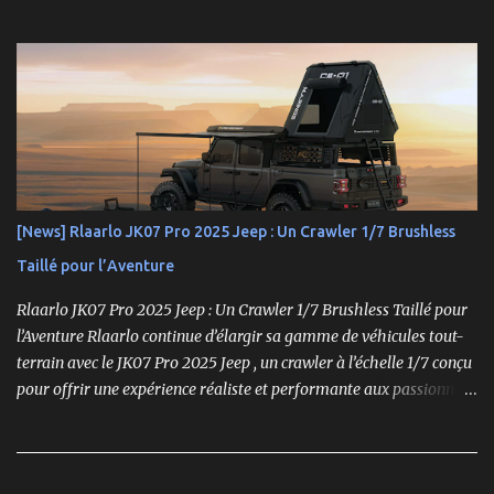
États-Unis. En Asie, cependant, la marque Hong Nor continue de
produire cette série sous le nom de gamme Sabre. La gamme
Hyper, véritable référence pour les amateurs de buggys tout-
terrain, s’est imposée depuis son lancement dans les années 1990
comme un choix incontournable. Conçue pour répondre aux
exigences des pilotes compétitifs, elle se distingue par ses
performances optimales, sa robustesse et sa modularité, des
atouts essentiels sur les circuits off-road.
[News] Rlaarlo JK07 Pro 2025 Jeep : Un Crawler 1/7 Brushless
Taillé pour l’Aventure
Rlaarlo JK07 Pro 2025 Jeep : Un Crawler 1/7 Brushless Taillé pour
l’Aventure Rlaarlo continue d’élargir sa gamme de véhicules tout-
terrain avec le JK07 Pro 2025 Jeep , un crawler à l’échelle 1/7 conçu
pour offrir une expérience réaliste et performante aux passionnés
de modélisme. Ce modèle se distingue par son moteur brushless
puissant , son design ultra-détaillé et ses nombreux accessoires qui
renforcent l'immersion.