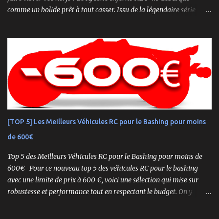
comme un bolide prêt à tout casser. Issu de la légendaire série
Inferno , ce buggy 1/8 thermique n’est pas qu’un simple modèle
RTR (Readyset) : c’est une bête de course prête à rugir dès la sortie
de boîte. 🏆 Héritage de Compétition, Prêt pour l’Aventure Basé sur
une plateforme au palmarès impressionnant — dont plusieurs
titres de champion du monde — le NEO 4.0 est conçu pour la
performance pure. Que vous soyez débutant ou mordu confirmé ,
ce buggy offre une prise en main rapide , une construction robuste
et une conduite précise , aussi bien sur piste que sur terrain
accidenté. 🔧 Readyset Complet – Tout Est Déjà Prêt Châssis
[TOP 5] Les Meilleurs Véhicules RC pour le Bashing pour moins
assemblé Moteur thermique KE21SP avec lanceur manuel
de 600€
Électronique installée Carrosserie peinte et décorée Radio à volant
Syncro KT-2...
Top 5 des Meilleurs Véhicules RC pour le Bashing pour moins de
600€ Pour ce nouveau top 5 des véhicules RC pour le bashing
avec une limite de prix à 600 €, voici une sélection qui mise sur
robustesse et performance tout en respectant le budget. On y
retrouve aussi bien des véhicules tout-terrain que des modèles
polyvalents pour le bashing.