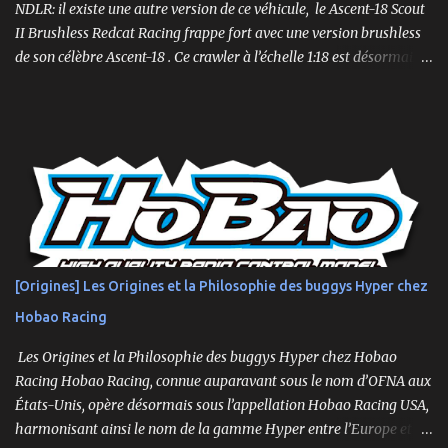
plus étroite et plus bass...
NDLR: il existe une autre version de ce véhicule, le Ascent-18 Scout
II Brushless Redcat Racing frappe fort avec une version brushless
de son célèbre Ascent-18 . Ce crawler à l’échelle 1:18 est désormais
livré prêt à rouler (RTR) avec un moteur brushless 3450kv, un ESC
3 voies, une radio 2.4GHz, une batterie LiPo 2S de 750mAh et un
chargeur. Un mini-crawler… aux grandes capacités ! Compact mais
suréquipé, l’Ascent-18 Brushless offre des performances dignes
d’un modèle 1/10. Parfait pour des sessions en intérieur ou des
parcours en extérieur, il mêle qualité, puissance et précision .
Moteur brushless 3450kv + ESC 3 voies Servo métal 4kg Hexfly
HX-M4K Suspensions à huile avec capuchons aluminium
Roulements à billes, visserie hex, châssis aluminium 2mm Essieux
[Origines] Les Origines et la Philosophie des buggys Hyper chez
portiques avec pignons en métal Spools aluminium usinés 7mm
Hobao Racing
hexes + nouveau composé de pneus haute adhérence Nouvelle
géométrie...
Les Origines et la Philosophie des buggys Hyper chez Hobao
Racing Hobao Racing, connue auparavant sous le nom d’OFNA aux
États-Unis, opère désormais sous l’appellation Hobao Racing USA,
harmonisant ainsi le nom de la gamme Hyper entre l’Europe et les