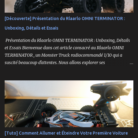
[Découverte] Présentation du Rlaarlo OMNI TERMINATOR :
Unboxing, Détails et Essais
Présentation du Rlaarlo OMNI TERMINATOR : Unboxing, Détails
et Essais Bienvenue dans cet article consacré au Rlaarlo OMNI
TERMINATOR , un Monster Truck radiocommandé 1/10 qui a
suscité beaucoup d'attentes. Nous allons explorer ses
caractéristiques détaillées, les essais pratiques, et bien sûr, une
conclusion sur ses performances et sa valeur. Ce modèle se
distingue par son prix attractif et ses fonctionnalités intéressantes,
et nous allons examiner tout cela en profondeur. ----------------
------------------------- Lien affilié Aliexpress 👉​
https://s.click.aliexpress.com/e/_c3IM84VZ -- -------------------
----------------------
[Tuto] Comment Allumer et Éteindre Votre Première Voiture