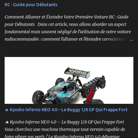
RC : Guide pour Débutants
Comment Allumer et Éteindre Votre Première Voiture RC : Guide
pour Débutants Dans cet article, nous allons aborder un aspect
fondamental mais souvent négligé de l'utilisation de votre voiture
radiocommandée : comment l'allumer et l'éteindre correctement.
Cela peut sembler simple, mais une procédure incorrecte peut
entraîner des problèmes et gâcher votre expérience. Suivez ces
étapes pour vous assurer que tout fonctionne sans accroc.
🔥 Kyosho Inferno NEO 4.0 – Le Buggy 1/8 GP Qui Frappe Fort
🔥 Kyosho Inferno NEO 4.0 – Le Buggy 1/8 GP Qui Frappe Fort
Vous cherchez une machine thermique tout-terrain capable de
faire vibrer vos nerfs ? Le Kyosho Inferno NEO 4.0 débarque