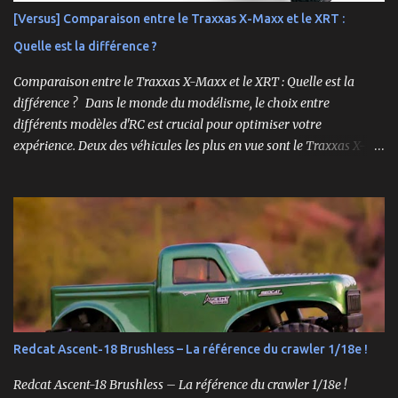
complète et prête à l'emploi. De l'autre, la version "Roller", un
[Versus] Comparaison entre le Traxxas X-Maxx et le XRT :
châssis presque assemblé mais livré sans aucune électronique : ni
Quelle est la différence ?
moteur, ni servo, ni ESC, ni batterie. ...
Comparaison entre le Traxxas X-Maxx et le XRT : Quelle est la
différence ? Dans le monde du modélisme, le choix entre
différents modèles d'RC est crucial pour optimiser votre
expérience. Deux des véhicules les plus en vue sont le Traxxas X-
Maxx et le XRT. Bien que ces deux modèles partagent certaines
caractéristiques, ils sont conçus pour des performances très
différentes. Cet article explore en profondeur les principales
différences entre le X-Maxx et le XRT. Design et Structure Le design
est souvent la première chose que l'on remarque chez un véhicule
RC. Le X-Maxx est un monster truck, tandis que le XRT est un
truggy. Cela se traduit par des différences de taille et de forme. Le
X-Maxx est plus large et plus haut, ce qui lui confère une meilleure
capacité à surmonter les terrains difficiles. 🛒 Voir le Traxxas X-
Redcat Ascent-18 Brushless – La référence du crawler 1/18e !
Maxx VXL sur Amazon Le XRT , quant à lui, est conçu pour la
vitesse et la maniabilité sur des surfaces plus planes. Sa conception
Redcat Ascent-18 Brushless – La référence du crawler 1/18e !