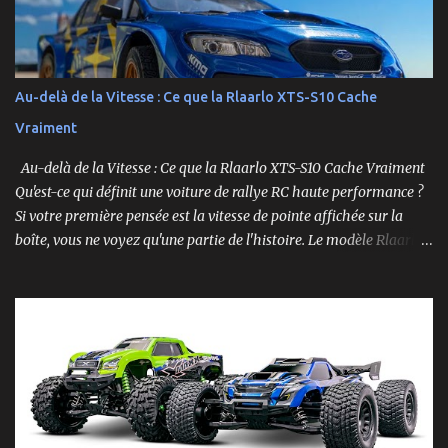
Au-delà de la Vitesse : Ce que la Rlaarlo XTS-S10 Cache
Vraiment
Au-delà de la Vitesse : Ce que la Rlaarlo XTS-S10 Cache Vraiment
Qu'est-ce qui définit une voiture de rallye RC haute performance ?
Si votre première pensée est la vitesse de pointe affichée sur la
boîte, vous ne voyez qu'une partie de l'histoire. Le modèle Rlaarlo
XTS-S10 nous rappelle que les détails les plus impressionnants se
cachent souvent dans la conception, les matériaux et la
philosophie du produit. Plongeons dans les aspects surprenants
qui font de cette machine bien plus qu'un simple bolide. Un Modèle,
Deux Philosophies : Le Choix Entre "Prêt à Rouler" et "À
Personnaliser" Rlaarlo propose la XTS-S10 en deux versions
distinctes, une décision brillante qui s'adresse à l'ensemble de la
communauté RC. D'un côté, la version RTR (Ready to Run),