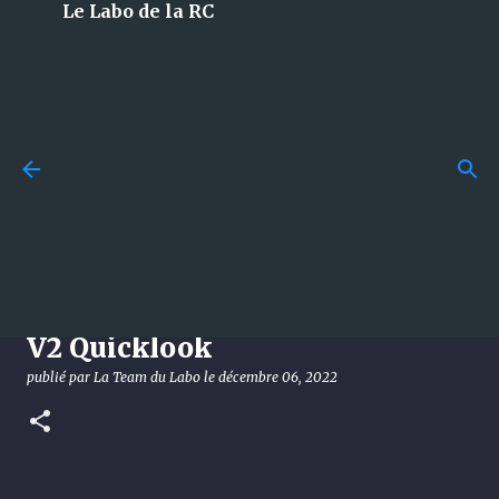
Le Labo de la RC
Accéder au contenu principal
Losi 5T 3.0 : le monstre 1/5 à
essence qui débarque en 2026
et qui met tout le monde
d’accord !
News - HPI Racing Jumpshot
publié par
La Team du Labo
le
août 08, 2026
DÉCOUVERTE
V2 Quicklook
LOSI
publié par
La Team du Labo
le
décembre 06, 2022
0