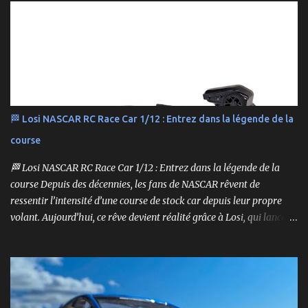
🏁 Losi NASCAR RC Race Car 1/12 : Entrez dans la légende de la
course
🏁 Losi NASCAR RC Race Car 1/12 : Entrez dans la légende de la
course Depuis des décennies, les fans de NASCAR rêvent de
ressentir l’intensité d’une course de stock car depuis leur propre
volant. Aujourd’hui, ce rêve devient réalité grâce à Losi, qui lance
un bolide pas comme les autres : une voiture de course
radiocommandée à l’échelle 1/12, fidèle à l’univers NASCAR, prête à
foncer sur n’importe quelle surface plate. Voici le Losi NASCAR RC
Race Car , dans sa version Ryan Blaney No. 12 Advance Auto Parts
Ford Mustang RTR 2025 .