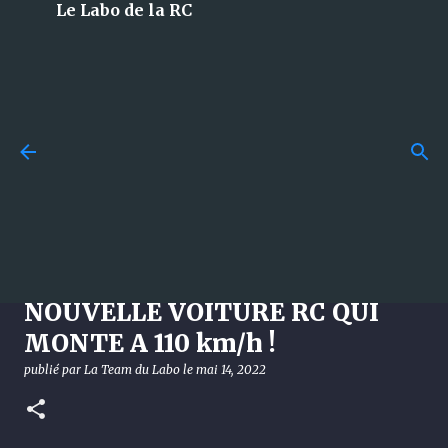
Le Labo de la RC
Accéder au contenu principal
Losi 5T 3.0 : le monstre 1/5 à
essence qui débarque en 2026
et qui met tout le monde
d’accord !
News - ON ESSAYE MA
publié par
La Team du Labo
le
août 08, 2026
DÉCOUVERTE
NOUVELLE VOITURE RC QUI
LOSI
MONTE A 110 km/h !
0
publié par
La Team du Labo
le
mai 14, 2022