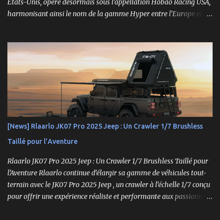
États-Unis, opère désormais sous l’appellation Hobao Racing USA,
harmonisant ainsi le nom de la gamme Hyper entre l’Europe et les
États-Unis. En Asie, cependant, la marque Hong Nor continue de
produire cette série sous le nom de gamme Sabre. La gamme
Hyper, véritable référence pour les amateurs de buggys tout-
terrain, s’est imposée depuis son lancement dans les années 1990
comme un choix incontournable. Conçue pour répondre aux
exigences des pilotes compétitifs, elle se distingue par ses
performances optimales, sa robustesse et sa modularité, des
atouts essentiels sur les circuits off-road.
[News] Rlaarlo JK07 Pro 2025 Jeep : Un Crawler 1/7 Brushless
Taillé pour l’Aventure
Rlaarlo JK07 Pro 2025 Jeep : Un Crawler 1/7 Brushless Taillé pour
l’Aventure Rlaarlo continue d’élargir sa gamme de véhicules tout-
terrain avec le JK07 Pro 2025 Jeep , un crawler à l’échelle 1/7 conçu
pour offrir une expérience réaliste et performante aux passionnés
de modélisme. Ce modèle se distingue par son moteur brushless