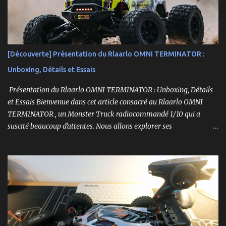
[Découverte] Présentation du Rlaarlo OMNI TERMINATOR :
Unboxing, Détails et Essais
Présentation du Rlaarlo OMNI TERMINATOR : Unboxing, Détails
et Essais Bienvenue dans cet article consacré au Rlaarlo OMNI
TERMINATOR , un Monster Truck radiocommandé 1/10 qui a
suscité beaucoup d'attentes. Nous allons explorer ses
caractéristiques détaillées, les essais pratiques, et bien sûr, une
conclusion sur ses performances et sa valeur. Ce modèle se
distingue par son prix attractif et ses fonctionnalités intéressantes,
et nous allons examiner tout cela en profondeur. ----------------
------------------------- Lien affilié Aliexpress 👉​
https://s.click.aliexpress.com/e/_c3IM84VZ -- -------------------
----------------------