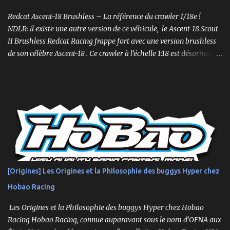
Maxx VXL sur Amazon Le XRT , quant à lui, est conçu pour la
vitesse et la maniabilité sur des surfaces plus planes. Sa conception
Redcat Ascent-18 Brushless – La référence du crawler 1/18e !
plus étroite et plus bass...
NDLR: il existe une autre version de ce véhicule, le Ascent-18 Scout
II Brushless Redcat Racing frappe fort avec une version brushless
de son célèbre Ascent-18 . Ce crawler à l’échelle 1:18 est désormais
livré prêt à rouler (RTR) avec un moteur brushless 3450kv, un ESC
3 voies, une radio 2.4GHz, une batterie LiPo 2S de 750mAh et un
chargeur. Un mini-crawler… aux grandes capacités ! Compact mais
suréquipé, l’Ascent-18 Brushless offre des performances dignes
d’un modèle 1/10. Parfait pour des sessions en intérieur ou des
parcours en extérieur, il mêle qualité, puissance et précision .
Moteur brushless 3450kv + ESC 3 voies Servo métal 4kg Hexfly
HX-M4K Suspensions à huile avec capuchons aluminium
Roulements à billes, visserie hex, châssis aluminium 2mm Essieux
[Origines] Les Origines et la Philosophie des buggys Hyper chez
portiques avec pignons en métal Spools aluminium usinés 7mm
Hobao Racing
hexes + nouveau composé de pneus haute adhérence Nouvelle
géométrie...
Les Origines et la Philosophie des buggys Hyper chez Hobao
Racing Hobao Racing, connue auparavant sous le nom d’OFNA aux