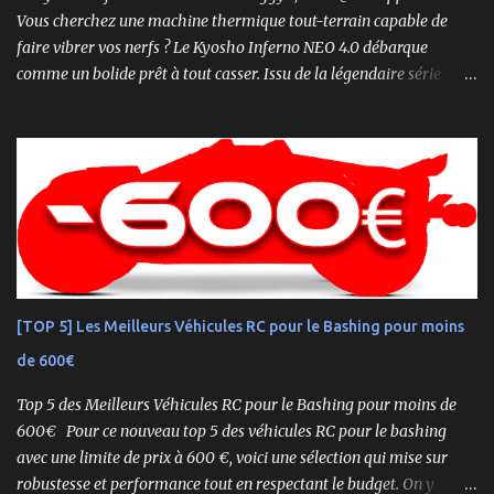
Vous cherchez une machine thermique tout-terrain capable de
faire vibrer vos nerfs ? Le Kyosho Inferno NEO 4.0 débarque
comme un bolide prêt à tout casser. Issu de la légendaire série
Inferno , ce buggy 1/8 thermique n’est pas qu’un simple modèle
RTR (Readyset) : c’est une bête de course prête à rugir dès la sortie
de boîte. 🏆 Héritage de Compétition, Prêt pour l’Aventure Basé sur
une plateforme au palmarès impressionnant — dont plusieurs
titres de champion du monde — le NEO 4.0 est conçu pour la
performance pure. Que vous soyez débutant ou mordu confirmé ,
ce buggy offre une prise en main rapide , une construction robuste
et une conduite précise , aussi bien sur piste que sur terrain
accidenté. 🔧 Readyset Complet – Tout Est Déjà Prêt Châssis
[TOP 5] Les Meilleurs Véhicules RC pour le Bashing pour moins
assemblé Moteur thermique KE21SP avec lanceur manuel
de 600€
Électronique installée Carrosserie peinte et décorée Radio à volant
Syncro KT-2...
Top 5 des Meilleurs Véhicules RC pour le Bashing pour moins de
600€ Pour ce nouveau top 5 des véhicules RC pour le bashing
avec une limite de prix à 600 €, voici une sélection qui mise sur
robustesse et performance tout en respectant le budget. On y