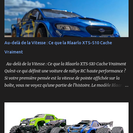
Race Car , dans sa version Ryan Blaney No. 12 Advance Auto Parts
Ford Mustang RTR 2025 .
Au-delà de la Vitesse : Ce que la Rlaarlo XTS-S10 Cache
Vraiment
Au-delà de la Vitesse : Ce que la Rlaarlo XTS-S10 Cache Vraiment
Qu'est-ce qui définit une voiture de rallye RC haute performance ?
Si votre première pensée est la vitesse de pointe affichée sur la
boîte, vous ne voyez qu'une partie de l'histoire. Le modèle Rlaarlo
XTS-S10 nous rappelle que les détails les plus impressionnants se
cachent souvent dans la conception, les matériaux et la
philosophie du produit. Plongeons dans les aspects surprenants
qui font de cette machine bien plus qu'un simple bolide. Un Modèle,
Deux Philosophies : Le Choix Entre "Prêt à Rouler" et "À
Personnaliser" Rlaarlo propose la XTS-S10 en deux versions