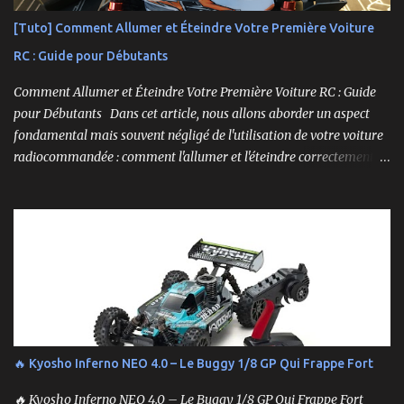
[Tuto] Comment Allumer et Éteindre Votre Première Voiture
RC : Guide pour Débutants
Comment Allumer et Éteindre Votre Première Voiture RC : Guide
pour Débutants Dans cet article, nous allons aborder un aspect
fondamental mais souvent négligé de l'utilisation de votre voiture
radiocommandée : comment l'allumer et l'éteindre correctement.
Cela peut sembler simple, mais une procédure incorrecte peut
entraîner des problèmes et gâcher votre expérience. Suivez ces
étapes pour vous assurer que tout fonctionne sans accroc.
🔥 Kyosho Inferno NEO 4.0 – Le Buggy 1/8 GP Qui Frappe Fort
🔥 Kyosho Inferno NEO 4.0 – Le Buggy 1/8 GP Qui Frappe Fort