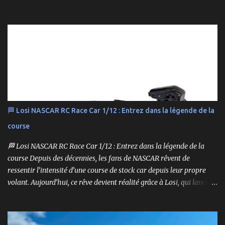
retrouve aussi bien des véhicules tout-terrain que des modèles
polyvalents pour le bashing.
🏁 Losi NASCAR RC Race Car 1/12 : Entrez dans la légende de la
course
🏁 Losi NASCAR RC Race Car 1/12 : Entrez dans la légende de la
course Depuis des décennies, les fans de NASCAR rêvent de
ressentir l’intensité d’une course de stock car depuis leur propre
volant. Aujourd’hui, ce rêve devient réalité grâce à Losi, qui lance
un bolide pas comme les autres : une voiture de course
radiocommandée à l’échelle 1/12, fidèle à l’univers NASCAR, prête à
foncer sur n’importe quelle surface plate. Voici le Losi NASCAR RC