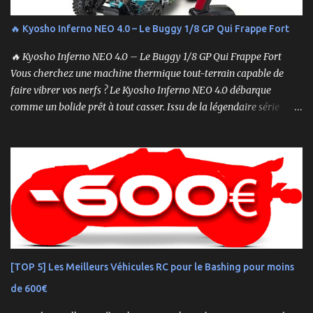
🔥 Kyosho Inferno NEO 4.0 – Le Buggy 1/8 GP Qui Frappe Fort
🔥 Kyosho Inferno NEO 4.0 – Le Buggy 1/8 GP Qui Frappe Fort
Vous cherchez une machine thermique tout-terrain capable de
faire vibrer vos nerfs ? Le Kyosho Inferno NEO 4.0 débarque
comme un bolide prêt à tout casser. Issu de la légendaire série
Inferno , ce buggy 1/8 thermique n’est pas qu’un simple modèle
RTR (Readyset) : c’est une bête de course prête à rugir dès la sortie
de boîte. 🏆 Héritage de Compétition, Prêt pour l’Aventure Basé sur
une plateforme au palmarès impressionnant — dont plusieurs
titres de champion du monde — le NEO 4.0 est conçu pour la
performance pure. Que vous soyez débutant ou mordu confirmé ,
ce buggy offre une prise en main rapide , une construction robuste
et une conduite précise , aussi bien sur piste que sur terrain
accidenté. 🔧 Readyset Complet – Tout Est Déjà Prêt Châssis
[TOP 5] Les Meilleurs Véhicules RC pour le Bashing pour moins
assemblé Moteur thermique KE21SP avec lanceur manuel
de 600€
Électronique installée Carrosserie peinte et décorée Radio à volant
Syncro KT-2...