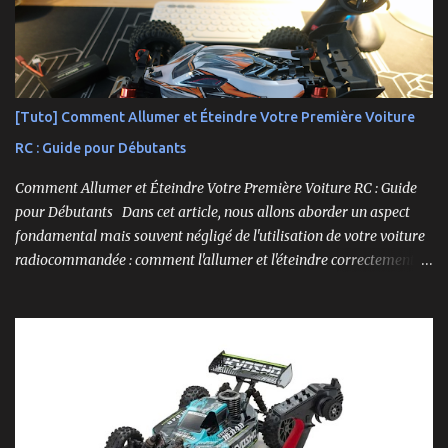
------------------------- Lien affilié Aliexpress 👉​
https://s.click.aliexpress.com/e/_c3IM84VZ -- -------------------
----------------------
[Tuto] Comment Allumer et Éteindre Votre Première Voiture
RC : Guide pour Débutants
Comment Allumer et Éteindre Votre Première Voiture RC : Guide
pour Débutants Dans cet article, nous allons aborder un aspect
fondamental mais souvent négligé de l'utilisation de votre voiture
radiocommandée : comment l'allumer et l'éteindre correctement.
Cela peut sembler simple, mais une procédure incorrecte peut
entraîner des problèmes et gâcher votre expérience. Suivez ces
étapes pour vous assurer que tout fonctionne sans accroc.