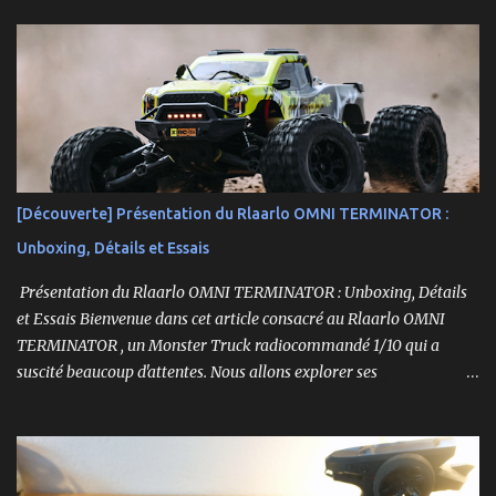
[Découverte] Présentation du Rlaarlo OMNI TERMINATOR :
Unboxing, Détails et Essais
Présentation du Rlaarlo OMNI TERMINATOR : Unboxing, Détails
et Essais Bienvenue dans cet article consacré au Rlaarlo OMNI
TERMINATOR , un Monster Truck radiocommandé 1/10 qui a
suscité beaucoup d'attentes. Nous allons explorer ses
caractéristiques détaillées, les essais pratiques, et bien sûr, une
conclusion sur ses performances et sa valeur. Ce modèle se
distingue par son prix attractif et ses fonctionnalités intéressantes,
et nous allons examiner tout cela en profondeur. ----------------