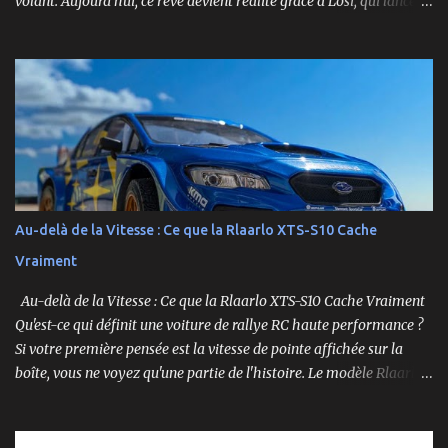
volant. Aujourd’hui, ce rêve devient réalité grâce à Losi, qui lance
un bolide pas comme les autres : une voiture de course
radiocommandée à l’échelle 1/12, fidèle à l’univers NASCAR, prête à
foncer sur n’importe quelle surface plate. Voici le Losi NASCAR RC
Race Car , dans sa version Ryan Blaney No. 12 Advance Auto Parts
Ford Mustang RTR 2025 .
Au-delà de la Vitesse : Ce que la Rlaarlo XTS-S10 Cache
Vraiment
Au-delà de la Vitesse : Ce que la Rlaarlo XTS-S10 Cache Vraiment
Qu'est-ce qui définit une voiture de rallye RC haute performance ?
Si votre première pensée est la vitesse de pointe affichée sur la
boîte, vous ne voyez qu'une partie de l'histoire. Le modèle Rlaarlo
XTS-S10 nous rappelle que les détails les plus impressionnants se
cachent souvent dans la conception, les matériaux et la
philosophie du produit. Plongeons dans les aspects surprenants