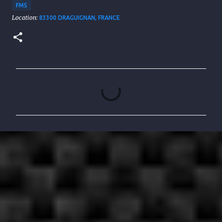
FMS
Location:
83300 DRAGUIGNAN, FRANCE
C
o
m
m
e
n
t
a
i
r