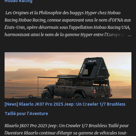
Hobao Racing
hexes + nouveau composé de pneus haute adhérence Nouvelle
géométrie...
Les Origines et la Philosophie des buggys Hyper chez Hobao
Racing Hobao Racing, connue auparavant sous le nom d’OFNA aux
États-Unis, opère désormais sous l’appellation Hobao Racing USA,
harmonisant ainsi le nom de la gamme Hyper entre l’Europe et les
États-Unis. En Asie, cependant, la marque Hong Nor continue de
produire cette série sous le nom de gamme Sabre. La gamme
Hyper, véritable référence pour les amateurs de buggys tout-
terrain, s’est imposée depuis son lancement dans les années 1990
comme un choix incontournable. Conçue pour répondre aux
exigences des pilotes compétitifs, elle se distingue par ses
performances optimales, sa robustesse et sa modularité, des
atouts essentiels sur les circuits off-road.
[News] Rlaarlo JK07 Pro 2025 Jeep : Un Crawler 1/7 Brushless
Taillé pour l’Aventure
Rlaarlo JK07 Pro 2025 Jeep : Un Crawler 1/7 Brushless Taillé pour
l’Aventure Rlaarlo continue d’élargir sa gamme de véhicules tout-