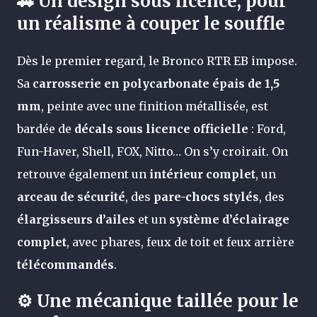
🚗 Un design sous licence, pour
un réalisme à couper le souffle
Dès le premier regard, le Bronco RTR EB impose.
Sa
carrosserie en polycarbonate épais de 1,5
mm
, peinte avec une finition métallisée, est
bardée de
décals sous licence officielle
: Ford,
Fun-Haver, Shell, FOX, Nitto… On s’y croirait. On
retrouve également un
intérieur complet
, un
arceau de sécurité
, des
pare-chocs stylés
, des
élargisseurs d’ailes
et un
système d’éclairage
complet
, avec phares, feux de toit et feux arrière
télécommandés
.
⚙️ Une mécanique taillée pour le