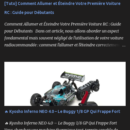
[Tuto] Comment Allumer et Éteindre Votre Première Voiture
RC : Guide pour Débutants
Comment Allumer et Éteindre Votre Première Voiture RC : Guide
pour Débutants Dans cet article, nous allons aborder un aspect
fondamental mais souvent négligé de l'utilisation de votre voiture
radiocommandée : comment l'allumer et l'éteindre correctement.
Cela peut sembler simple, mais une procédure incorrecte peut
entraîner des problèmes et gâcher votre expérience. Suivez ces
étapes pour vous assurer que tout fonctionne sans accroc.
🔥 Kyosho Inferno NEO 4.0 – Le Buggy 1/8 GP Qui Frappe Fort
🔥 Kyosho Inferno NEO 4.0 – Le Buggy 1/8 GP Qui Frappe Fort
Vous cherchez une machine thermique tout-terrain capable de