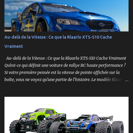
Ford Mustang RTR 2025 .
Au-delà de la Vitesse : Ce que la Rlaarlo XTS-S10 Cache
Vraiment
Au-delà de la Vitesse : Ce que la Rlaarlo XTS-S10 Cache Vraiment
Qu'est-ce qui définit une voiture de rallye RC haute performance ?
Si votre première pensée est la vitesse de pointe affichée sur la
boîte, vous ne voyez qu'une partie de l'histoire. Le modèle Rlaarlo
XTS-S10 nous rappelle que les détails les plus impressionnants se
cachent souvent dans la conception, les matériaux et la
philosophie du produit. Plongeons dans les aspects surprenants
qui font de cette machine bien plus qu'un simple bolide. Un Modèle,
Deux Philosophies : Le Choix Entre "Prêt à Rouler" et "À
Personnaliser" Rlaarlo propose la XTS-S10 en deux versions
distinctes, une décision brillante qui s'adresse à l'ensemble de la