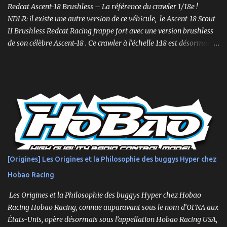
vitesse et la maniabilité sur des surfaces plus planes. Sa conception
Redcat Ascent-18 Brushless – La référence du crawler 1/18e !
plus étroite et plus bass...
NDLR: il existe une autre version de ce véhicule, le Ascent-18 Scout
II Brushless Redcat Racing frappe fort avec une version brushless
de son célèbre Ascent-18 . Ce crawler à l’échelle 1:18 est désormais
livré prêt à rouler (RTR) avec un moteur brushless 3450kv, un ESC
3 voies, une radio 2.4GHz, une batterie LiPo 2S de 750mAh et un
chargeur. Un mini-crawler… aux grandes capacités ! Compact mais
suréquipé, l’Ascent-18 Brushless offre des performances dignes
d’un modèle 1/10. Parfait pour des sessions en intérieur ou des
parcours en extérieur, il mêle qualité, puissance et précision .
Moteur brushless 3450kv + ESC 3 voies Servo métal 4kg Hexfly
HX-M4K Suspensions à huile avec capuchons aluminium
Roulements à billes, visserie hex, châssis aluminium 2mm Essieux
[Origines] Les Origines et la Philosophie des buggys Hyper chez
portiques avec pignons en métal Spools aluminium usinés 7mm
Hobao Racing
hexes + nouveau composé de pneus haute adhérence Nouvelle
géométrie...
Les Origines et la Philosophie des buggys Hyper chez Hobao
Racing Hobao Racing, connue auparavant sous le nom d’OFNA aux
États-Unis, opère désormais sous l’appellation Hobao Racing USA,