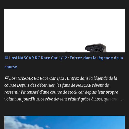
polyvalents pour le bashing.
🏁 Losi NASCAR RC Race Car 1/12 : Entrez dans la légende de la
course
🏁 Losi NASCAR RC Race Car 1/12 : Entrez dans la légende de la
course Depuis des décennies, les fans de NASCAR rêvent de
ressentir l’intensité d’une course de stock car depuis leur propre
volant. Aujourd’hui, ce rêve devient réalité grâce à Losi, qui lance
un bolide pas comme les autres : une voiture de course
radiocommandée à l’échelle 1/12, fidèle à l’univers NASCAR, prête à
foncer sur n’importe quelle surface plate. Voici le Losi NASCAR RC
Race Car , dans sa version Ryan Blaney No. 12 Advance Auto Parts