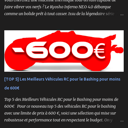
faire vibrer vos nerfs ? Le Kyosho Inferno NEO 4.0 débarque
comme un bolide prêt à tout casser. Issu de la légendaire série
Inferno , ce buggy 1/8 thermique n’est pas qu’un simple modèle
RTR (Readyset) : c’est une bête de course prête à rugir dès la sortie
de boîte. 🏆 Héritage de Compétition, Prêt pour l’Aventure Basé sur
une plateforme au palmarès impressionnant — dont plusieurs
titres de champion du monde — le NEO 4.0 est conçu pour la
performance pure. Que vous soyez débutant ou mordu confirmé ,
ce buggy offre une prise en main rapide , une construction robuste
et une conduite précise , aussi bien sur piste que sur terrain
accidenté. 🔧 Readyset Complet – Tout Est Déjà Prêt Châssis
[TOP 5] Les Meilleurs Véhicules RC pour le Bashing pour moins
assemblé Moteur thermique KE21SP avec lanceur manuel
de 600€
Électronique installée Carrosserie peinte et décorée Radio à volant
Syncro KT-2...
Top 5 des Meilleurs Véhicules RC pour le Bashing pour moins de
600€ Pour ce nouveau top 5 des véhicules RC pour le bashing
avec une limite de prix à 600 €, voici une sélection qui mise sur
robustesse et performance tout en respectant le budget. On y
retrouve aussi bien des véhicules tout-terrain que des modèles