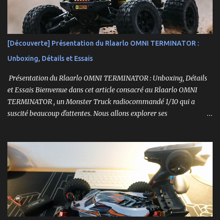
[Découverte] Présentation du Rlaarlo OMNI TERMINATOR :
Unboxing, Détails et Essais
Présentation du Rlaarlo OMNI TERMINATOR : Unboxing, Détails
et Essais Bienvenue dans cet article consacré au Rlaarlo OMNI
TERMINATOR , un Monster Truck radiocommandé 1/10 qui a
suscité beaucoup d'attentes. Nous allons explorer ses
caractéristiques détaillées, les essais pratiques, et bien sûr, une
conclusion sur ses performances et sa valeur. Ce modèle se
distingue par son prix attractif et ses fonctionnalités intéressantes,
et nous allons examiner tout cela en profondeur. ----------------
------------------------- Lien affilié Aliexpress 👉​
https://s.click.aliexpress.com/e/_c3IM84VZ -- -------------------
----------------------