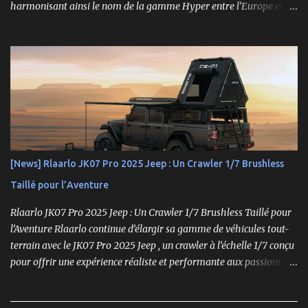
harmonisant ainsi le nom de la gamme Hyper entre l’Europe et les
États-Unis. En Asie, cependant, la marque Hong Nor continue de
produire cette série sous le nom de gamme Sabre. La gamme
Hyper, véritable référence pour les amateurs de buggys tout-
terrain, s’est imposée depuis son lancement dans les années 1990
comme un choix incontournable. Conçue pour répondre aux
exigences des pilotes compétitifs, elle se distingue par ses
performances optimales, sa robustesse et sa modularité, des
atouts essentiels sur les circuits off-road.
[News] Rlaarlo JK07 Pro 2025 Jeep : Un Crawler 1/7 Brushless
Taillé pour l’Aventure
Rlaarlo JK07 Pro 2025 Jeep : Un Crawler 1/7 Brushless Taillé pour
l’Aventure Rlaarlo continue d’élargir sa gamme de véhicules tout-
terrain avec le JK07 Pro 2025 Jeep , un crawler à l’échelle 1/7 conçu
pour offrir une expérience réaliste et performante aux passionnés
de modélisme. Ce modèle se distingue par son moteur brushless
puissant , son design ultra-détaillé et ses nombreux accessoires qui