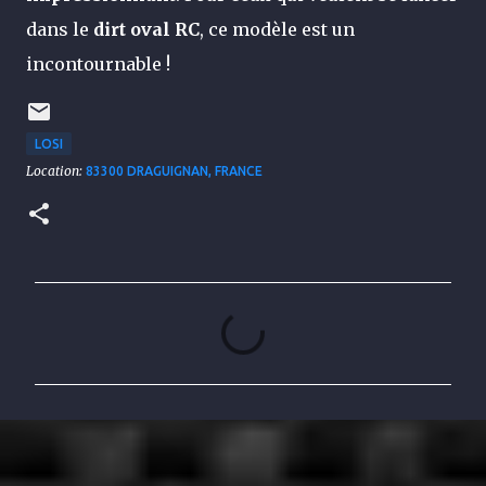
dans le
dirt oval RC
, ce modèle est un
incontournable !
LOSI
Location:
83300 DRAGUIGNAN, FRANCE
C
o
m
m
e
n