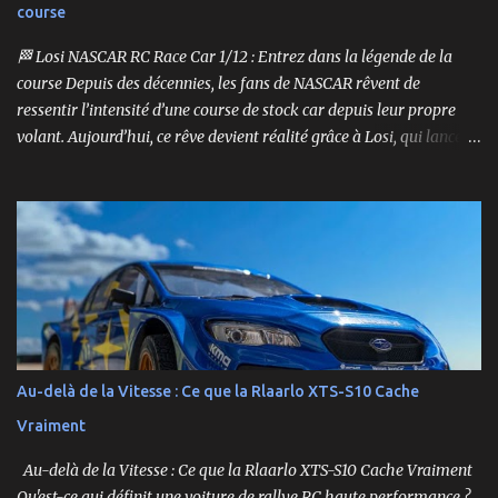
course
🏁 Losi NASCAR RC Race Car 1/12 : Entrez dans la légende de la
course Depuis des décennies, les fans de NASCAR rêvent de
ressentir l’intensité d’une course de stock car depuis leur propre
volant. Aujourd’hui, ce rêve devient réalité grâce à Losi, qui lance
un bolide pas comme les autres : une voiture de course
radiocommandée à l’échelle 1/12, fidèle à l’univers NASCAR, prête à
foncer sur n’importe quelle surface plate. Voici le Losi NASCAR RC
Race Car , dans sa version Ryan Blaney No. 12 Advance Auto Parts
Ford Mustang RTR 2025 .
Au-delà de la Vitesse : Ce que la Rlaarlo XTS-S10 Cache
Vraiment
Au-delà de la Vitesse : Ce que la Rlaarlo XTS-S10 Cache Vraiment
Qu'est-ce qui définit une voiture de rallye RC haute performance ?