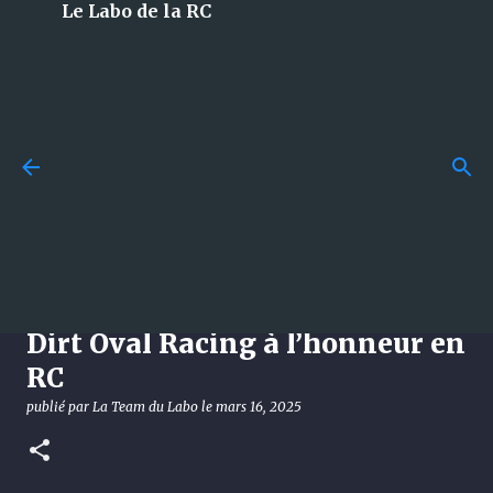
Le Labo de la RC
Accéder au contenu principal
Losi 5T 3.0 : le monstre 1/5 à
essence qui débarque en 2026
et qui met tout le monde
d’accord !
[News] Losi 22S Sprint RTR : Le
publié par
La Team du Labo
le
août 08, 2026
DÉCOUVERTE
Dirt Oval Racing à l’honneur en
LOSI
RC
0
publié par
La Team du Labo
le
mars 16, 2025