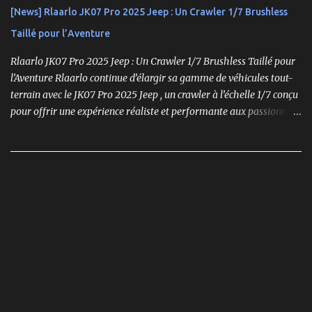
[News] Rlaarlo JK07 Pro 2025 Jeep : Un Crawler 1/7 Brushless
Taillé pour l’Aventure
Rlaarlo JK07 Pro 2025 Jeep : Un Crawler 1/7 Brushless Taillé pour
l’Aventure Rlaarlo continue d’élargir sa gamme de véhicules tout-
terrain avec le JK07 Pro 2025 Jeep , un crawler à l’échelle 1/7 conçu
pour offrir une expérience réaliste et performante aux passionnés
de modélisme. Ce modèle se distingue par son moteur brushless
puissant , son design ultra-détaillé et ses nombreux accessoires qui
renforcent l'immersion.