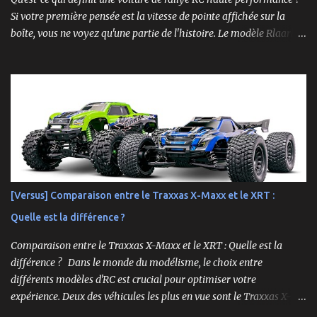
Si votre première pensée est la vitesse de pointe affichée sur la
boîte, vous ne voyez qu'une partie de l'histoire. Le modèle Rlaarlo
XTS-S10 nous rappelle que les détails les plus impressionnants se
cachent souvent dans la conception, les matériaux et la
philosophie du produit. Plongeons dans les aspects surprenants
qui font de cette machine bien plus qu'un simple bolide. Un Modèle,
Deux Philosophies : Le Choix Entre "Prêt à Rouler" et "À
Personnaliser" Rlaarlo propose la XTS-S10 en deux versions
distinctes, une décision brillante qui s'adresse à l'ensemble de la
communauté RC. D'un côté, la version RTR (Ready to Run),
complète et prête à l'emploi. De l'autre, la version "Roller", un
[Versus] Comparaison entre le Traxxas X-Maxx et le XRT :
châssis presque assemblé mais livré sans aucune électronique : ni
Quelle est la différence ?
moteur, ni servo, ni ESC, ni batterie. ...
Comparaison entre le Traxxas X-Maxx et le XRT : Quelle est la
différence ? Dans le monde du modélisme, le choix entre
différents modèles d'RC est crucial pour optimiser votre
expérience. Deux des véhicules les plus en vue sont le Traxxas X-
Maxx et le XRT. Bien que ces deux modèles partagent certaines