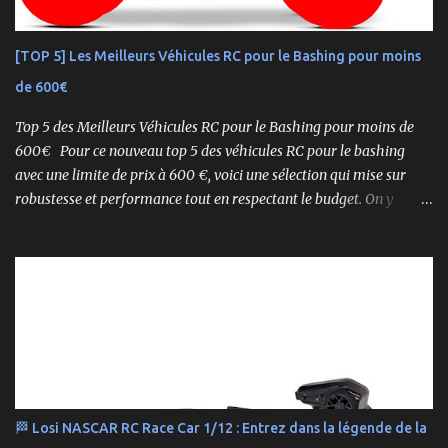
et une conduite précise , aussi bien sur piste que sur terrain
accidenté. 🔧 Readyset Complet – Tout Est Déjà Prêt Châssis
[TOP 5] Les Meilleurs Véhicules RC pour le Bashing pour moins
assemblé Moteur thermique KE21SP avec lanceur manuel
de 600€
Électronique installée Carrosserie peinte et décorée Radio à volant
Syncro KT-2...
Top 5 des Meilleurs Véhicules RC pour le Bashing pour moins de
600€ Pour ce nouveau top 5 des véhicules RC pour le bashing
avec une limite de prix à 600 €, voici une sélection qui mise sur
robustesse et performance tout en respectant le budget. On y
retrouve aussi bien des véhicules tout-terrain que des modèles
polyvalents pour le bashing.
🏁 Losi NASCAR RC Race Car 1/12 : Entrez dans la légende de la