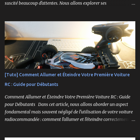
suscité beaucoup d'attentes. Nous allons explorer ses
caractéristiques détaillées, les essais pratiques, et bien sûr, une
conclusion sur ses performances et sa valeur. Ce modèle se
distingue par son prix attractif et ses fonctionnalités intéressantes,
et nous allons examiner tout cela en profondeur. ----------------
------------------------- Lien affilié Aliexpress 👉​
https://s.click.aliexpress.com/e/_c3IM84VZ -- -------------------
----------------------
[Tuto] Comment Allumer et Éteindre Votre Première Voiture
RC : Guide pour Débutants
Comment Allumer et Éteindre Votre Première Voiture RC : Guide
pour Débutants Dans cet article, nous allons aborder un aspect
fondamental mais souvent négligé de l'utilisation de votre voiture
radiocommandée : comment l'allumer et l'éteindre correctement.
Cela peut sembler simple, mais une procédure incorrecte peut
entraîner des problèmes et gâcher votre expérience. Suivez ces