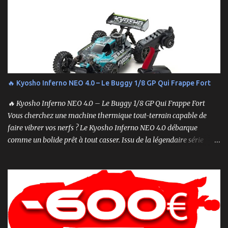
étapes pour vous assurer que tout fonctionne sans accroc.
🔥 Kyosho Inferno NEO 4.0 – Le Buggy 1/8 GP Qui Frappe Fort
🔥 Kyosho Inferno NEO 4.0 – Le Buggy 1/8 GP Qui Frappe Fort
Vous cherchez une machine thermique tout-terrain capable de
faire vibrer vos nerfs ? Le Kyosho Inferno NEO 4.0 débarque
comme un bolide prêt à tout casser. Issu de la légendaire série
Inferno , ce buggy 1/8 thermique n’est pas qu’un simple modèle
RTR (Readyset) : c’est une bête de course prête à rugir dès la sortie
de boîte. 🏆 Héritage de Compétition, Prêt pour l’Aventure Basé sur
une plateforme au palmarès impressionnant — dont plusieurs
titres de champion du monde — le NEO 4.0 est conçu pour la
performance pure. Que vous soyez débutant ou mordu confirmé ,
ce buggy offre une prise en main rapide , une construction robuste