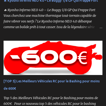
🔥 Kyosho Inferno NEO 4.0 – Le Buggy 1/8 GP Qui Frappe Fort
🔥 Kyosho Inferno NEO 4.0 – Le Buggy 1/8 GP Qui Frappe Fort
Vous cherchez une machine thermique tout-terrain capable de
faire vibrer vos nerfs ? Le Kyosho Inferno NEO 4.0 débarque
comme un bolide prêt à tout casser. Issu de la légendaire série
Inferno , ce buggy 1/8 thermique n’est pas qu’un simple modèle
RTR (Readyset) : c’est une bête de course prête à rugir dès la sortie
de boîte. 🏆 Héritage de Compétition, Prêt pour l’Aventure Basé sur
une plateforme au palmarès impressionnant — dont plusieurs
titres de champion du monde — le NEO 4.0 est conçu pour la
performance pure. Que vous soyez débutant ou mordu confirmé ,
ce buggy offre une prise en main rapide , une construction robuste
et une conduite précise , aussi bien sur piste que sur terrain
accidenté. 🔧 Readyset Complet – Tout Est Déjà Prêt Châssis
[TOP 5] Les Meilleurs Véhicules RC pour le Bashing pour moins
assemblé Moteur thermique KE21SP avec lanceur manuel
de 600€
Électronique installée Carrosserie peinte et décorée Radio à volant
Syncro KT-2...
Top 5 des Meilleurs Véhicules RC pour le Bashing pour moins de
600€ Pour ce nouveau top 5 des véhicules RC pour le bashing