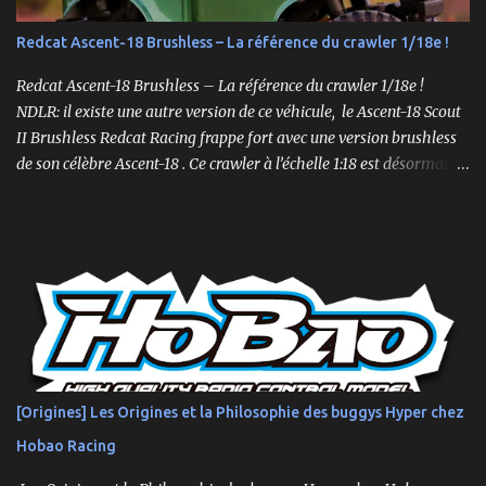
X-Maxx est plus large et plus haut, ce qui lui confère une meilleure
capacité à surmonter les terrains difficiles. 🛒 Voir le Traxxas X-
Redcat Ascent-18 Brushless – La référence du crawler 1/18e !
Maxx VXL sur Amazon Le XRT , quant à lui, est conçu pour la
vitesse et la maniabilité sur des surfaces plus planes. Sa conception
Redcat Ascent-18 Brushless – La référence du crawler 1/18e !
plus étroite et plus bass...
NDLR: il existe une autre version de ce véhicule, le Ascent-18 Scout
II Brushless Redcat Racing frappe fort avec une version brushless
de son célèbre Ascent-18 . Ce crawler à l’échelle 1:18 est désormais
livré prêt à rouler (RTR) avec un moteur brushless 3450kv, un ESC
3 voies, une radio 2.4GHz, une batterie LiPo 2S de 750mAh et un
chargeur. Un mini-crawler… aux grandes capacités ! Compact mais
suréquipé, l’Ascent-18 Brushless offre des performances dignes
d’un modèle 1/10. Parfait pour des sessions en intérieur ou des
parcours en extérieur, il mêle qualité, puissance et précision .
Moteur brushless 3450kv + ESC 3 voies Servo métal 4kg Hexfly
HX-M4K Suspensions à huile avec capuchons aluminium
Roulements à billes, visserie hex, châssis aluminium 2mm Essieux
[Origines] Les Origines et la Philosophie des buggys Hyper chez
portiques avec pignons en métal Spools aluminium usinés 7mm
Hobao Racing
hexes + nouveau composé de pneus haute adhérence Nouvelle
géométrie...