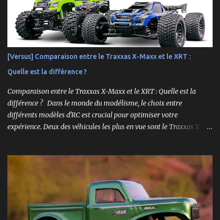
Deux Philosophies : Le Choix Entre "Prêt à Rouler" et "À
Personnaliser" Rlaarlo propose la XTS-S10 en deux versions
distinctes, une décision brillante qui s'adresse à l'ensemble de la
communauté RC. D'un côté, la version RTR (Ready to Run),
complète et prête à l'emploi. De l'autre, la version "Roller", un
[Versus] Comparaison entre le Traxxas X-Maxx et le XRT :
châssis presque assemblé mais livré sans aucune électronique : ni
Quelle est la différence ?
moteur, ni servo, ni ESC, ni batterie. ...
Comparaison entre le Traxxas X-Maxx et le XRT : Quelle est la
différence ? Dans le monde du modélisme, le choix entre
différents modèles d'RC est crucial pour optimiser votre
expérience. Deux des véhicules les plus en vue sont le Traxxas X-
Maxx et le XRT. Bien que ces deux modèles partagent certaines
caractéristiques, ils sont conçus pour des performances très
différentes. Cet article explore en profondeur les principales
différences entre le X-Maxx et le XRT. Design et Structure Le design
est souvent la première chose que l'on remarque chez un véhicule
RC. Le X-Maxx est un monster truck, tandis que le XRT est un
truggy. Cela se traduit par des différences de taille et de forme. Le