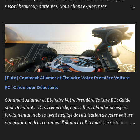
suscité beaucoup d'attentes. Nous allons explorer ses
caractéristiques détaillées, les essais pratiques, et bien sûr, une
conclusion sur ses performances et sa valeur. Ce modèle se
distingue par son prix attractif et ses fonctionnalités intéressantes,
et nous allons examiner tout cela en profondeur. ----------------
------------------------- Lien affilié Aliexpress 👉​
https://s.click.aliexpress.com/e/_c3IM84VZ -- -------------------
----------------------
[Tuto] Comment Allumer et Éteindre Votre Première Voiture
RC : Guide pour Débutants
Comment Allumer et Éteindre Votre Première Voiture RC : Guide
pour Débutants Dans cet article, nous allons aborder un aspect
fondamental mais souvent négligé de l'utilisation de votre voiture
radiocommandée : comment l'allumer et l'éteindre correctement.
Cela peut sembler simple, mais une procédure incorrecte peut
entraîner des problèmes et gâcher votre expérience. Suivez ces