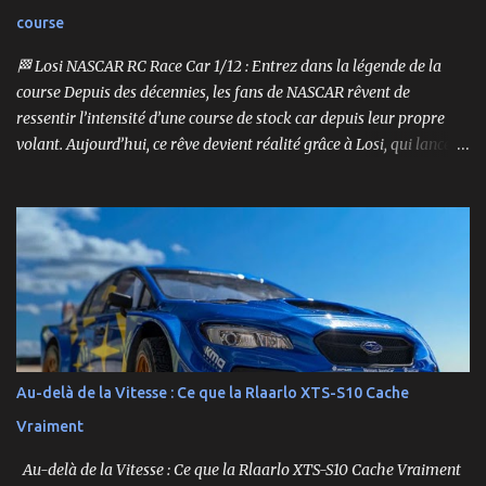
course
🏁 Losi NASCAR RC Race Car 1/12 : Entrez dans la légende de la
course Depuis des décennies, les fans de NASCAR rêvent de
ressentir l’intensité d’une course de stock car depuis leur propre
volant. Aujourd’hui, ce rêve devient réalité grâce à Losi, qui lance
un bolide pas comme les autres : une voiture de course
radiocommandée à l’échelle 1/12, fidèle à l’univers NASCAR, prête à
foncer sur n’importe quelle surface plate. Voici le Losi NASCAR RC
Race Car , dans sa version Ryan Blaney No. 12 Advance Auto Parts
Ford Mustang RTR 2025 .
Au-delà de la Vitesse : Ce que la Rlaarlo XTS-S10 Cache
Vraiment
Au-delà de la Vitesse : Ce que la Rlaarlo XTS-S10 Cache Vraiment