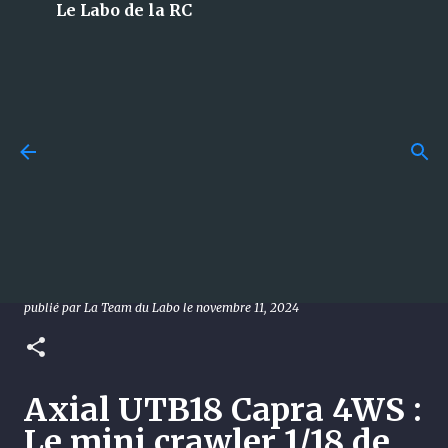
Le Labo de la RC
Accéder au contenu principal
Budget en modélisme RC :
combien faut-il vraiment
[News] Axial UTB18 Capra 4WS :
prévoir pour bien débuter ?
Le mini crawler 1/18 de
publié par
La Team du Labo
le
juillet 29, 2026
GUIDES
référence
0
publié par
La Team du Labo
le
novembre 11, 2024
Axial UTB18 Capra 4WS :
Le mini crawler 1/18 de