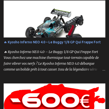
étapes pour vous assurer que tout fonctionne sans accroc.
🔥 Kyosho Inferno NEO 4.0 – Le Buggy 1/8 GP Qui Frappe Fort
🔥 Kyosho Inferno NEO 4.0 – Le Buggy 1/8 GP Qui Frappe Fort
Vous cherchez une machine thermique tout-terrain capable de
faire vibrer vos nerfs ? Le Kyosho Inferno NEO 4.0 débarque
comme un bolide prêt à tout casser. Issu de la légendaire série
Inferno , ce buggy 1/8 thermique n’est pas qu’un simple modèle
RTR (Readyset) : c’est une bête de course prête à rugir dès la sortie
de boîte. 🏆 Héritage de Compétition, Prêt pour l’Aventure Basé sur
une plateforme au palmarès impressionnant — dont plusieurs
titres de champion du monde — le NEO 4.0 est conçu pour la
performance pure. Que vous soyez débutant ou mordu confirmé ,