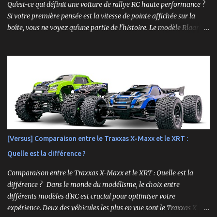
Qu'est-ce qui définit une voiture de rallye RC haute performance ?
Si votre première pensée est la vitesse de pointe affichée sur la
boîte, vous ne voyez qu'une partie de l'histoire. Le modèle Rlaarlo
XTS-S10 nous rappelle que les détails les plus impressionnants se
cachent souvent dans la conception, les matériaux et la
philosophie du produit. Plongeons dans les aspects surprenants
qui font de cette machine bien plus qu'un simple bolide. Un Modèle,
Deux Philosophies : Le Choix Entre "Prêt à Rouler" et "À
Personnaliser" Rlaarlo propose la XTS-S10 en deux versions
distinctes, une décision brillante qui s'adresse à l'ensemble de la
communauté RC. D'un côté, la version RTR (Ready to Run),
complète et prête à l'emploi. De l'autre, la version "Roller", un
[Versus] Comparaison entre le Traxxas X-Maxx et le XRT :
châssis presque assemblé mais livré sans aucune électronique : ni
Quelle est la différence ?
moteur, ni servo, ni ESC, ni batterie. ...
Comparaison entre le Traxxas X-Maxx et le XRT : Quelle est la
différence ? Dans le monde du modélisme, le choix entre
différents modèles d'RC est crucial pour optimiser votre
expérience. Deux des véhicules les plus en vue sont le Traxxas X-