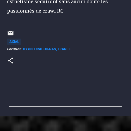
esthétisme séduiront sans aucun doute les
passionnés de crawl RC.
AXIAL
Location:
83300 DRAGUIGNAN, FRANCE
C
o
m
m
e
n