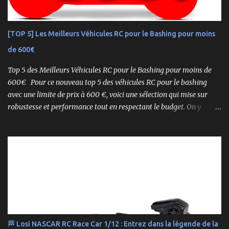
ce buggy offre une prise en main rapide , une construction robuste
et une conduite précise , aussi bien sur piste que sur terrain
accidenté. 🔧 Readyset Complet – Tout Est Déjà Prêt Châssis
[TOP 5] Les Meilleurs Véhicules RC pour le Bashing pour moins
assemblé Moteur thermique KE21SP avec lanceur manuel
de 600€
Électronique installée Carrosserie peinte et décorée Radio à volant
Syncro KT-2...
Top 5 des Meilleurs Véhicules RC pour le Bashing pour moins de
600€ Pour ce nouveau top 5 des véhicules RC pour le bashing
avec une limite de prix à 600 €, voici une sélection qui mise sur
robustesse et performance tout en respectant le budget. On y
retrouve aussi bien des véhicules tout-terrain que des modèles
polyvalents pour le bashing.
🏁 Losi NASCAR RC Race Car 1/12 : Entrez dans la légende de la