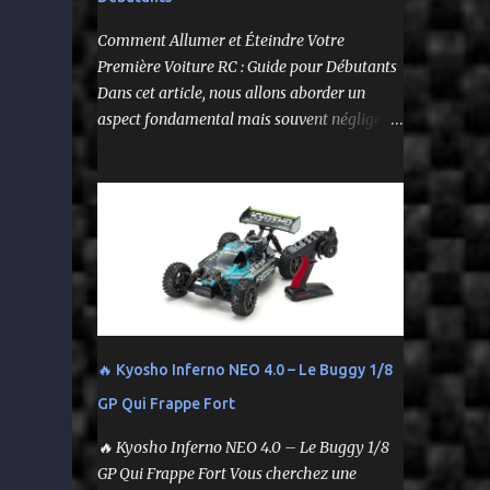
--
Comment Allumer et Éteindre Votre
Première Voiture RC : Guide pour Débutants
Dans cet article, nous allons aborder un
aspect fondamental mais souvent négligé de
l'utilisation de votre voiture
radiocommandée : comment l'allumer et
l'éteindre correctement. Cela peut sembler
simple, mais une procédure incorrecte peut
entraîner des problèmes et gâcher votre
expérience. Suivez ces étapes pour vous
assurer que tout fonctionne sans accroc.
🔥 Kyosho Inferno NEO 4.0 – Le Buggy 1/8
GP Qui Frappe Fort
🔥 Kyosho Inferno NEO 4.0 – Le Buggy 1/8
GP Qui Frappe Fort Vous cherchez une