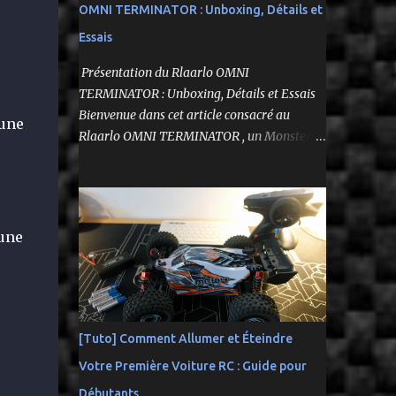
OMNI TERMINATOR : Unboxing, Détails et
Essais
Présentation du Rlaarlo OMNI
TERMINATOR : Unboxing, Détails et Essais
Bienvenue dans cet article consacré au
 une
Rlaarlo OMNI TERMINATOR , un Monster
Truck radiocommandé 1/10 qui a suscité
beaucoup d'attentes. Nous allons explorer
ses caractéristiques détaillées, les essais
pratiques, et bien sûr, une conclusion sur ses
 une
performances et sa valeur. Ce modèle se
distingue par son prix attractif et ses
fonctionnalités intéressantes, et nous allons
examiner tout cela en profondeur. ---------
-------------------------------- Lien
[Tuto] Comment Allumer et Éteindre
affilié Aliexpress 👉​
Votre Première Voiture RC : Guide pour
https://s.click.aliexpress.com/e/_c3IM84VZ --
---------------------------------------
Débutants