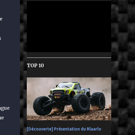
e
s
TOP 10
ngue
me
[Découverte] Présentation du Rlaarlo