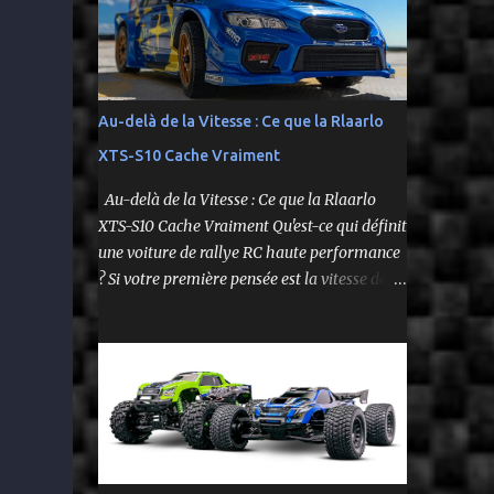
fidèle à l’univers NASCAR, prête à foncer sur
n’importe quelle surface plate. Voici le Losi
NASCAR RC Race Car , dans sa version Ryan
Blaney No. 12 Advance Auto Parts Ford
Mustang RTR 2025 .
Au-delà de la Vitesse : Ce que la Rlaarlo
XTS-S10 Cache Vraiment
Au-delà de la Vitesse : Ce que la Rlaarlo
XTS-S10 Cache Vraiment Qu'est-ce qui définit
une voiture de rallye RC haute performance
? Si votre première pensée est la vitesse de
pointe affichée sur la boîte, vous ne voyez
qu'une partie de l'histoire. Le modèle Rlaarlo
XTS-S10 nous rappelle que les détails les plus
impressionnants se cachent souvent dans la
conception, les matériaux et la philosophie
du produit. Plongeons dans les aspects
surprenants qui font de cette machine bien
plus qu'un simple bolide. Un Modèle, Deux