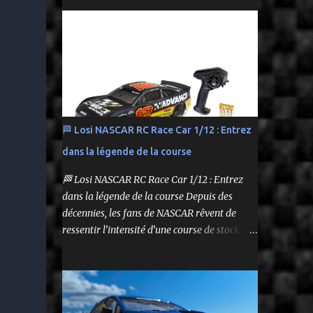
performance tout en respectant le budget.
Carrosserie peinte et décorée Radio à volant
On y retrouve aussi bien des véhicules tout-
Syncro KT-2...
terrain que des modèles polyvalents pour le
bashing.
🏁 Losi NASCAR RC Race Car 1/12 : Entrez
dans la légende de la course
🏁 Losi NASCAR RC Race Car 1/12 : Entrez
dans la légende de la course Depuis des
décennies, les fans de NASCAR rêvent de
ressentir l’intensité d’une course de stock car
depuis leur propre volant. Aujourd’hui, ce
rêve devient réalité grâce à Losi, qui lance un
bolide pas comme les autres : une voiture de
course radiocommandée à l’échelle 1/12,