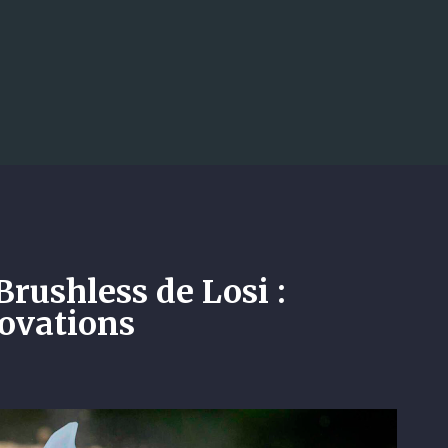
Accéder au contenu principal
ini B Brushless de Losi :
ions
5 à essence qui débarque en 2026 et q
 !
LOSI
rushless de Losi :
ovations