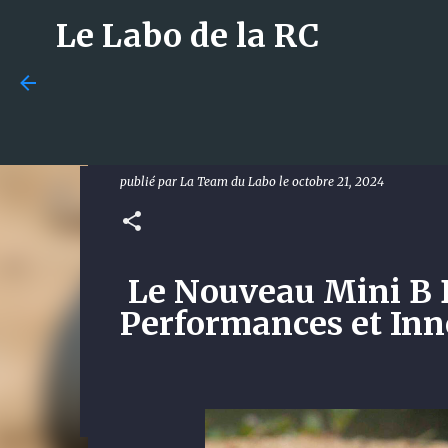
Le Labo de la RC
[Découverte] Le Nouveau M
Performances et Innovat
publié par
La Team du Labo
le
octobre 21, 2024
Losi 5T 3.0 : le monstre 1/
met tout le monde d’accord
publié par
La Team du Labo
le
août 08, 2026
DÉCOUVERTE
Le Nouveau Mini B B
Performances et Inn
0