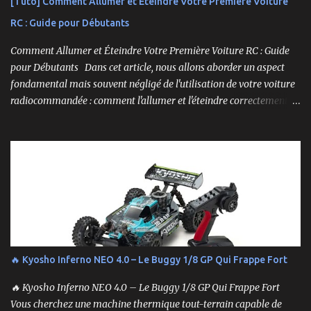
[Tuto] Comment Allumer et Éteindre Votre Première Voiture
RC : Guide pour Débutants
Comment Allumer et Éteindre Votre Première Voiture RC : Guide
pour Débutants Dans cet article, nous allons aborder un aspect
fondamental mais souvent négligé de l'utilisation de votre voiture
radiocommandée : comment l'allumer et l'éteindre correctement.
Cela peut sembler simple, mais une procédure incorrecte peut
entraîner des problèmes et gâcher votre expérience. Suivez ces
étapes pour vous assurer que tout fonctionne sans accroc.
🔥 Kyosho Inferno NEO 4.0 – Le Buggy 1/8 GP Qui Frappe Fort
🔥 Kyosho Inferno NEO 4.0 – Le Buggy 1/8 GP Qui Frappe Fort
Vous cherchez une machine thermique tout-terrain capable de