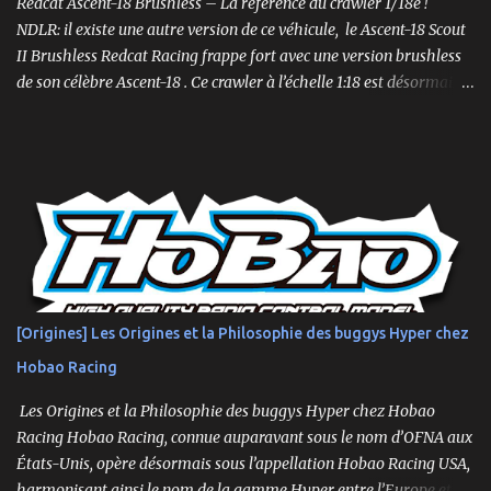
Redcat Ascent-18 Brushless – La référence du crawler 1/18e !
plus étroite et plus bass...
NDLR: il existe une autre version de ce véhicule, le Ascent-18 Scout
II Brushless Redcat Racing frappe fort avec une version brushless
de son célèbre Ascent-18 . Ce crawler à l’échelle 1:18 est désormais
livré prêt à rouler (RTR) avec un moteur brushless 3450kv, un ESC
3 voies, une radio 2.4GHz, une batterie LiPo 2S de 750mAh et un
chargeur. Un mini-crawler… aux grandes capacités ! Compact mais
suréquipé, l’Ascent-18 Brushless offre des performances dignes
d’un modèle 1/10. Parfait pour des sessions en intérieur ou des
parcours en extérieur, il mêle qualité, puissance et précision .
Moteur brushless 3450kv + ESC 3 voies Servo métal 4kg Hexfly
HX-M4K Suspensions à huile avec capuchons aluminium
Roulements à billes, visserie hex, châssis aluminium 2mm Essieux
[Origines] Les Origines et la Philosophie des buggys Hyper chez
portiques avec pignons en métal Spools aluminium usinés 7mm
Hobao Racing
hexes + nouveau composé de pneus haute adhérence Nouvelle
géométrie...
Les Origines et la Philosophie des buggys Hyper chez Hobao
Racing Hobao Racing, connue auparavant sous le nom d’OFNA aux
États-Unis, opère désormais sous l’appellation Hobao Racing USA,
harmonisant ainsi le nom de la gamme Hyper entre l’Europe et les