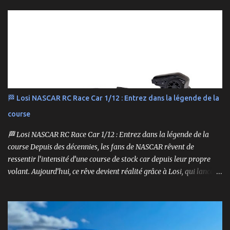
polyvalents pour le bashing.
🏁 Losi NASCAR RC Race Car 1/12 : Entrez dans la légende de la
course
🏁 Losi NASCAR RC Race Car 1/12 : Entrez dans la légende de la
course Depuis des décennies, les fans de NASCAR rêvent de
ressentir l’intensité d’une course de stock car depuis leur propre
volant. Aujourd’hui, ce rêve devient réalité grâce à Losi, qui lance
un bolide pas comme les autres : une voiture de course
radiocommandée à l’échelle 1/12, fidèle à l’univers NASCAR, prête à
foncer sur n’importe quelle surface plate. Voici le Losi NASCAR RC
Race Car , dans sa version Ryan Blaney No. 12 Advance Auto Parts