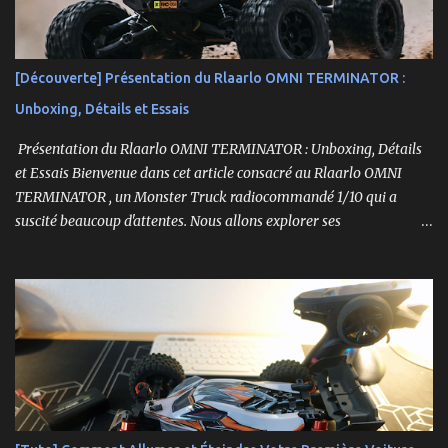
[Découverte] Présentation du Rlaarlo OMNI TERMINATOR :
Unboxing, Détails et Essais
Présentation du Rlaarlo OMNI TERMINATOR : Unboxing, Détails
et Essais Bienvenue dans cet article consacré au Rlaarlo OMNI
TERMINATOR , un Monster Truck radiocommandé 1/10 qui a
suscité beaucoup d'attentes. Nous allons explorer ses
caractéristiques détaillées, les essais pratiques, et bien sûr, une
conclusion sur ses performances et sa valeur. Ce modèle se
distingue par son prix attractif et ses fonctionnalités intéressantes,
et nous allons examiner tout cela en profondeur. ----------------
------------------------- Lien affilié Aliexpress 👉​
https://s.click.aliexpress.com/e/_c3IM84VZ -- -------------------
----------------------