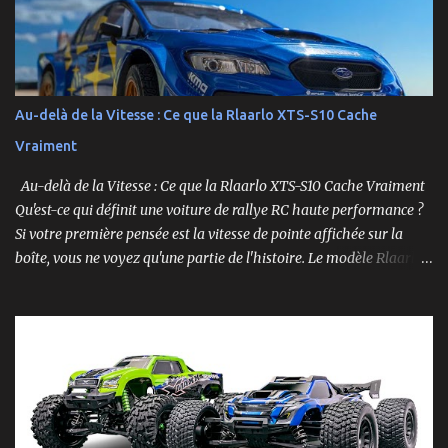
Ford Mustang RTR 2025 .
Au-delà de la Vitesse : Ce que la Rlaarlo XTS-S10 Cache
Vraiment
Au-delà de la Vitesse : Ce que la Rlaarlo XTS-S10 Cache Vraiment
Qu'est-ce qui définit une voiture de rallye RC haute performance ?
Si votre première pensée est la vitesse de pointe affichée sur la
boîte, vous ne voyez qu'une partie de l'histoire. Le modèle Rlaarlo
XTS-S10 nous rappelle que les détails les plus impressionnants se
cachent souvent dans la conception, les matériaux et la
philosophie du produit. Plongeons dans les aspects surprenants
qui font de cette machine bien plus qu'un simple bolide. Un Modèle,
Deux Philosophies : Le Choix Entre "Prêt à Rouler" et "À
Personnaliser" Rlaarlo propose la XTS-S10 en deux versions
distinctes, une décision brillante qui s'adresse à l'ensemble de la