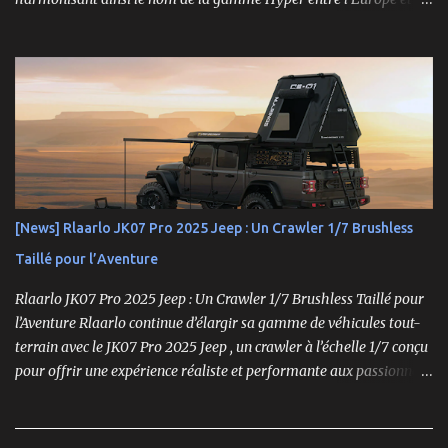
États-Unis. En Asie, cependant, la marque Hong Nor continue de
produire cette série sous le nom de gamme Sabre. La gamme
Hyper, véritable référence pour les amateurs de buggys tout-
terrain, s’est imposée depuis son lancement dans les années 1990
comme un choix incontournable. Conçue pour répondre aux
exigences des pilotes compétitifs, elle se distingue par ses
performances optimales, sa robustesse et sa modularité, des
atouts essentiels sur les circuits off-road.
[News] Rlaarlo JK07 Pro 2025 Jeep : Un Crawler 1/7 Brushless
Taillé pour l’Aventure
Rlaarlo JK07 Pro 2025 Jeep : Un Crawler 1/7 Brushless Taillé pour
l’Aventure Rlaarlo continue d’élargir sa gamme de véhicules tout-
terrain avec le JK07 Pro 2025 Jeep , un crawler à l’échelle 1/7 conçu
pour offrir une expérience réaliste et performante aux passionnés
de modélisme. Ce modèle se distingue par son moteur brushless
puissant , son design ultra-détaillé et ses nombreux accessoires qui
renforcent l'immersion.