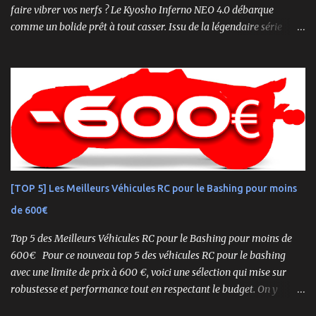
faire vibrer vos nerfs ? Le Kyosho Inferno NEO 4.0 débarque
comme un bolide prêt à tout casser. Issu de la légendaire série
Inferno , ce buggy 1/8 thermique n’est pas qu’un simple modèle
RTR (Readyset) : c’est une bête de course prête à rugir dès la sortie
de boîte. 🏆 Héritage de Compétition, Prêt pour l’Aventure Basé sur
une plateforme au palmarès impressionnant — dont plusieurs
titres de champion du monde — le NEO 4.0 est conçu pour la
performance pure. Que vous soyez débutant ou mordu confirmé ,
ce buggy offre une prise en main rapide , une construction robuste
et une conduite précise , aussi bien sur piste que sur terrain
accidenté. 🔧 Readyset Complet – Tout Est Déjà Prêt Châssis
[TOP 5] Les Meilleurs Véhicules RC pour le Bashing pour moins
assemblé Moteur thermique KE21SP avec lanceur manuel
de 600€
Électronique installée Carrosserie peinte et décorée Radio à volant
Syncro KT-2...
Top 5 des Meilleurs Véhicules RC pour le Bashing pour moins de
600€ Pour ce nouveau top 5 des véhicules RC pour le bashing
avec une limite de prix à 600 €, voici une sélection qui mise sur
robustesse et performance tout en respectant le budget. On y
retrouve aussi bien des véhicules tout-terrain que des modèles