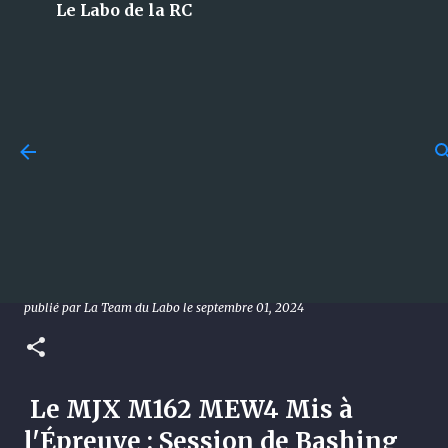
Le Labo de la RC
Accéder au contenu principal
Budget en modélisme RC :
combien faut-il vraiment
[M162] Le MJX M162 MEW4 Mis
prévoir pour bien débuter ?
à l'Épreuve : Session de
publié par
La Team du Labo
le
juillet 29, 2026
GUIDES
Bashing au Skatepark !
0
publié par
La Team du Labo
le
septembre 01, 2024
Le MJX M162 MEW4 Mis à
l'Épreuve : Session de Bashing