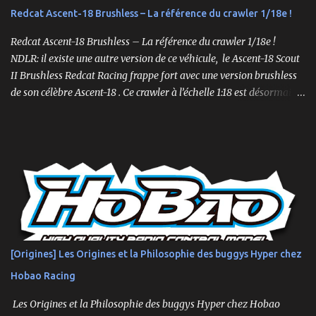
capacité à surmonter les terrains difficiles. 🛒 Voir le Traxxas X-
Redcat Ascent-18 Brushless – La référence du crawler 1/18e !
Maxx VXL sur Amazon Le XRT , quant à lui, est conçu pour la
vitesse et la maniabilité sur des surfaces plus planes. Sa conception
Redcat Ascent-18 Brushless – La référence du crawler 1/18e !
plus étroite et plus bass...
NDLR: il existe une autre version de ce véhicule, le Ascent-18 Scout
II Brushless Redcat Racing frappe fort avec une version brushless
de son célèbre Ascent-18 . Ce crawler à l’échelle 1:18 est désormais
livré prêt à rouler (RTR) avec un moteur brushless 3450kv, un ESC
3 voies, une radio 2.4GHz, une batterie LiPo 2S de 750mAh et un
chargeur. Un mini-crawler… aux grandes capacités ! Compact mais
suréquipé, l’Ascent-18 Brushless offre des performances dignes
d’un modèle 1/10. Parfait pour des sessions en intérieur ou des
parcours en extérieur, il mêle qualité, puissance et précision .
Moteur brushless 3450kv + ESC 3 voies Servo métal 4kg Hexfly
HX-M4K Suspensions à huile avec capuchons aluminium
Roulements à billes, visserie hex, châssis aluminium 2mm Essieux
[Origines] Les Origines et la Philosophie des buggys Hyper chez
portiques avec pignons en métal Spools aluminium usinés 7mm
Hobao Racing
hexes + nouveau composé de pneus haute adhérence Nouvelle
géométrie...
Les Origines et la Philosophie des buggys Hyper chez Hobao