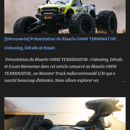
[Découverte] Présentation du Rlaarlo OMNI TERMINATOR :
Unboxing, Détails et Essais
Présentation du Rlaarlo OMNI TERMINATOR : Unboxing, Détails
et Essais Bienvenue dans cet article consacré au Rlaarlo OMNI
TERMINATOR , un Monster Truck radiocommandé 1/10 qui a
suscité beaucoup d'attentes. Nous allons explorer ses
caractéristiques détaillées, les essais pratiques, et bien sûr, une
conclusion sur ses performances et sa valeur. Ce modèle se
distingue par son prix attractif et ses fonctionnalités intéressantes,
et nous allons examiner tout cela en profondeur. ----------------
------------------------- Lien affilié Aliexpress 👉​
https://s.click.aliexpress.com/e/_c3IM84VZ -- -------------------
----------------------