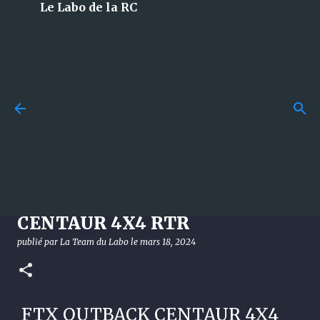
Le Labo de la RC
Accéder au contenu principal
Losi 5T 3.0 : le monstre 1/5 à
essence qui débarque en 2026
et qui met tout le monde
d’accord !
[NEWS] FTX OUTBACK
publié par
La Team du Labo
le
août 08, 2026
DÉCOUVERTE
CENTAUR 4X4 RTR
LOSI
publié par
La Team du Labo
le
mars 18, 2024
0
FTX OUTBACK CENTAUR 4X4