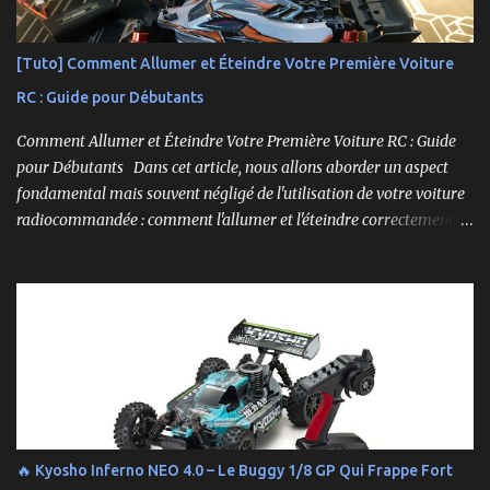
[Tuto] Comment Allumer et Éteindre Votre Première Voiture
RC : Guide pour Débutants
Comment Allumer et Éteindre Votre Première Voiture RC : Guide
pour Débutants Dans cet article, nous allons aborder un aspect
fondamental mais souvent négligé de l'utilisation de votre voiture
radiocommandée : comment l'allumer et l'éteindre correctement.
Cela peut sembler simple, mais une procédure incorrecte peut
entraîner des problèmes et gâcher votre expérience. Suivez ces
étapes pour vous assurer que tout fonctionne sans accroc.
🔥 Kyosho Inferno NEO 4.0 – Le Buggy 1/8 GP Qui Frappe Fort