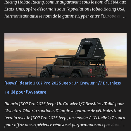
Racing Hobao Racing, connue auparavant sous le nom d’OFNA aux
États-Unis, opère désormais sous l’appellation Hobao Racing USA,
harmonisant ainsi le nom de la gamme Hyper entre l’Europe et les
États-Unis. En Asie, cependant, la marque Hong Nor continue de
produire cette série sous le nom de gamme Sabre. La gamme
Hyper, véritable référence pour les amateurs de buggys tout-
terrain, s’est imposée depuis son lancement dans les années 1990
comme un choix incontournable. Conçue pour répondre aux
exigences des pilotes compétitifs, elle se distingue par ses
performances optimales, sa robustesse et sa modularité, des
atouts essentiels sur les circuits off-road.
[News] Rlaarlo JK07 Pro 2025 Jeep : Un Crawler 1/7 Brushless
Taillé pour l’Aventure
Rlaarlo JK07 Pro 2025 Jeep : Un Crawler 1/7 Brushless Taillé pour
l’Aventure Rlaarlo continue d’élargir sa gamme de véhicules tout-
terrain avec le JK07 Pro 2025 Jeep , un crawler à l’échelle 1/7 conçu
pour offrir une expérience réaliste et performante aux passionnés