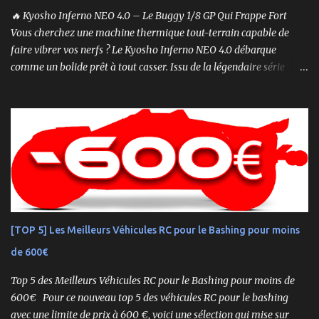
🔥 Kyosho Inferno NEO 4.0 – Le Buggy 1/8 GP Qui Frappe Fort
Vous cherchez une machine thermique tout-terrain capable de
faire vibrer vos nerfs ? Le Kyosho Inferno NEO 4.0 débarque
comme un bolide prêt à tout casser. Issu de la légendaire série
Inferno , ce buggy 1/8 thermique n’est pas qu’un simple modèle
RTR (Readyset) : c’est une bête de course prête à rugir dès la sortie
de boîte. 🏆 Héritage de Compétition, Prêt pour l’Aventure Basé sur
une plateforme au palmarès impressionnant — dont plusieurs
titres de champion du monde — le NEO 4.0 est conçu pour la
performance pure. Que vous soyez débutant ou mordu confirmé ,
ce buggy offre une prise en main rapide , une construction robuste
et une conduite précise , aussi bien sur piste que sur terrain
accidenté. 🔧 Readyset Complet – Tout Est Déjà Prêt Châssis
[TOP 5] Les Meilleurs Véhicules RC pour le Bashing pour moins
assemblé Moteur thermique KE21SP avec lanceur manuel
de 600€
Électronique installée Carrosserie peinte et décorée Radio à volant
Syncro KT-2...
Top 5 des Meilleurs Véhicules RC pour le Bashing pour moins de
600€ Pour ce nouveau top 5 des véhicules RC pour le bashing
avec une limite de prix à 600 €, voici une sélection qui mise sur