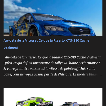
foncer sur n’importe quelle surface plate. Voici le Losi NASCAR RC
Race Car , dans sa version Ryan Blaney No. 12 Advance Auto Parts
Ford Mustang RTR 2025 .
Au-delà de la Vitesse : Ce que la Rlaarlo XTS-S10 Cache
Vraiment
Au-delà de la Vitesse : Ce que la Rlaarlo XTS-S10 Cache Vraiment
Qu'est-ce qui définit une voiture de rallye RC haute performance ?
Si votre première pensée est la vitesse de pointe affichée sur la
boîte, vous ne voyez qu'une partie de l'histoire. Le modèle Rlaarlo
XTS-S10 nous rappelle que les détails les plus impressionnants se
cachent souvent dans la conception, les matériaux et la
philosophie du produit. Plongeons dans les aspects surprenants
qui font de cette machine bien plus qu'un simple bolide. Un Modèle,
Deux Philosophies : Le Choix Entre "Prêt à Rouler" et "À