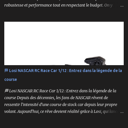
robustesse et performance tout en respectant le budget. On y
retrouve aussi bien des véhicules tout-terrain que des modèles
polyvalents pour le bashing.
🏁 Losi NASCAR RC Race Car 1/12 : Entrez dans la légende de la
course
🏁 Losi NASCAR RC Race Car 1/12 : Entrez dans la légende de la
course Depuis des décennies, les fans de NASCAR rêvent de
ressentir l’intensité d’une course de stock car depuis leur propre
volant. Aujourd’hui, ce rêve devient réalité grâce à Losi, qui lance
un bolide pas comme les autres : une voiture de course
radiocommandée à l’échelle 1/12, fidèle à l’univers NASCAR, prête à