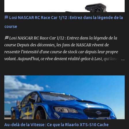
🏁 Losi NASCAR RC Race Car 1/12 : Entrez dans la légende de la
course
🏁 Losi NASCAR RC Race Car 1/12 : Entrez dans la légende de la
course Depuis des décennies, les fans de NASCAR rêvent de
ressentir l’intensité d’une course de stock car depuis leur propre
volant. Aujourd’hui, ce rêve devient réalité grâce à Losi, qui lance
un bolide pas comme les autres : une voiture de course
radiocommandée à l’échelle 1/12, fidèle à l’univers NASCAR, prête à
foncer sur n’importe quelle surface plate. Voici le Losi NASCAR RC
Race Car , dans sa version Ryan Blaney No. 12 Advance Auto Parts
Ford Mustang RTR 2025 .
Au-delà de la Vitesse : Ce que la Rlaarlo XTS-S10 Cache