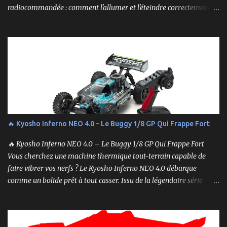
radiocommandée : comment l'allumer et l'éteindre correctement.
Cela peut sembler simple, mais une procédure incorrecte peut
entraîner des problèmes et gâcher votre expérience. Suivez ces
étapes pour vous assurer que tout fonctionne sans accroc.
🔥 Kyosho Inferno NEO 4.0 – Le Buggy 1/8 GP Qui Frappe Fort
🔥 Kyosho Inferno NEO 4.0 – Le Buggy 1/8 GP Qui Frappe Fort
Vous cherchez une machine thermique tout-terrain capable de
faire vibrer vos nerfs ? Le Kyosho Inferno NEO 4.0 débarque
comme un bolide prêt à tout casser. Issu de la légendaire série
Inferno , ce buggy 1/8 thermique n’est pas qu’un simple modèle
RTR (Readyset) : c’est une bête de course prête à rugir dès la sortie
de boîte. 🏆 Héritage de Compétition, Prêt pour l’Aventure Basé sur