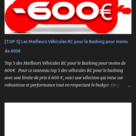
une plateforme au palmarès impressionnant — dont plusieurs
titres de champion du monde — le NEO 4.0 est conçu pour la
performance pure. Que vous soyez débutant ou mordu confirmé ,
ce buggy offre une prise en main rapide , une construction robuste
et une conduite précise , aussi bien sur piste que sur terrain
accidenté. 🔧 Readyset Complet – Tout Est Déjà Prêt Châssis
[TOP 5] Les Meilleurs Véhicules RC pour le Bashing pour moins
assemblé Moteur thermique KE21SP avec lanceur manuel
de 600€
Électronique installée Carrosserie peinte et décorée Radio à volant
Syncro KT-2...
Top 5 des Meilleurs Véhicules RC pour le Bashing pour moins de
600€ Pour ce nouveau top 5 des véhicules RC pour le bashing
avec une limite de prix à 600 €, voici une sélection qui mise sur
robustesse et performance tout en respectant le budget. On y
retrouve aussi bien des véhicules tout-terrain que des modèles
polyvalents pour le bashing.