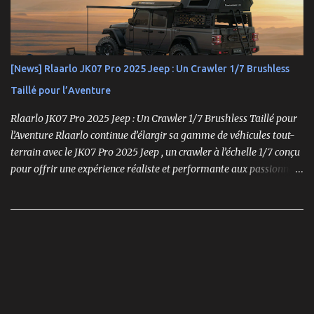
exigences des pilotes compétitifs, elle se distingue par ses
performances optimales, sa robustesse et sa modularité, des
atouts essentiels sur les circuits off-road.
[News] Rlaarlo JK07 Pro 2025 Jeep : Un Crawler 1/7 Brushless
Taillé pour l’Aventure
Rlaarlo JK07 Pro 2025 Jeep : Un Crawler 1/7 Brushless Taillé pour
l’Aventure Rlaarlo continue d’élargir sa gamme de véhicules tout-
terrain avec le JK07 Pro 2025 Jeep , un crawler à l’échelle 1/7 conçu
pour offrir une expérience réaliste et performante aux passionnés
de modélisme. Ce modèle se distingue par son moteur brushless
puissant , son design ultra-détaillé et ses nombreux accessoires qui
renforcent l'immersion.