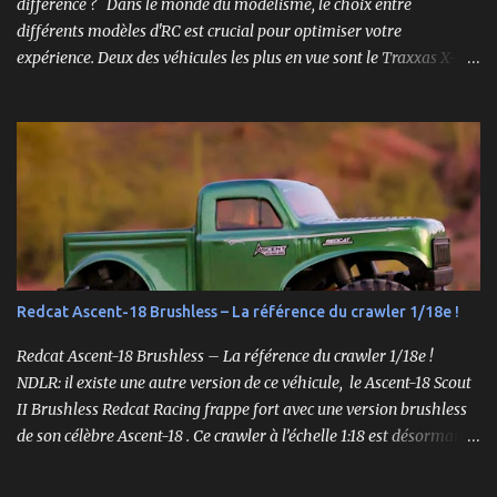
différence ? Dans le monde du modélisme, le choix entre
différents modèles d'RC est crucial pour optimiser votre
expérience. Deux des véhicules les plus en vue sont le Traxxas X-
Maxx et le XRT. Bien que ces deux modèles partagent certaines
caractéristiques, ils sont conçus pour des performances très
différentes. Cet article explore en profondeur les principales
différences entre le X-Maxx et le XRT. Design et Structure Le design
est souvent la première chose que l'on remarque chez un véhicule
RC. Le X-Maxx est un monster truck, tandis que le XRT est un
truggy. Cela se traduit par des différences de taille et de forme. Le
X-Maxx est plus large et plus haut, ce qui lui confère une meilleure
capacité à surmonter les terrains difficiles. 🛒 Voir le Traxxas X-
Redcat Ascent-18 Brushless – La référence du crawler 1/18e !
Maxx VXL sur Amazon Le XRT , quant à lui, est conçu pour la
vitesse et la maniabilité sur des surfaces plus planes. Sa conception
Redcat Ascent-18 Brushless – La référence du crawler 1/18e !
plus étroite et plus bass...
NDLR: il existe une autre version de ce véhicule, le Ascent-18 Scout
II Brushless Redcat Racing frappe fort avec une version brushless
de son célèbre Ascent-18 . Ce crawler à l’échelle 1:18 est désormais
livré prêt à rouler (RTR) avec un moteur brushless 3450kv, un ESC
3 voies, une radio 2.4GHz, une batterie LiPo 2S de 750mAh et un