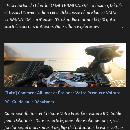
Présentation du Rlaarlo OMNI TERMINATOR : Unboxing, Détails
et Essais Bienvenue dans cet article consacré au Rlaarlo OMNI
TERMINATOR , un Monster Truck radiocommandé 1/10 qui a
suscité beaucoup d'attentes. Nous allons explorer ses
caractéristiques détaillées, les essais pratiques, et bien sûr, une
conclusion sur ses performances et sa valeur. Ce modèle se
distingue par son prix attractif et ses fonctionnalités intéressantes,
et nous allons examiner tout cela en profondeur. ----------------
------------------------- Lien affilié Aliexpress 👉​
https://s.click.aliexpress.com/e/_c3IM84VZ -- -------------------
----------------------
[Tuto] Comment Allumer et Éteindre Votre Première Voiture
RC : Guide pour Débutants
Comment Allumer et Éteindre Votre Première Voiture RC : Guide
pour Débutants Dans cet article, nous allons aborder un aspect
fondamental mais souvent négligé de l'utilisation de votre voiture