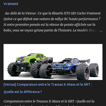
Vraiment
Au-delà de la Vitesse : Ce que la Rlaarlo XTS-S10 Cache Vraiment
Qu'est-ce qui définit une voiture de rallye RC haute performance ?
Si votre première pensée est la vitesse de pointe affichée sur la
boîte, vous ne voyez qu'une partie de l'histoire. Le modèle Rlaarlo
XTS-S10 nous rappelle que les détails les plus impressionnants se
cachent souvent dans la conception, les matériaux et la
philosophie du produit. Plongeons dans les aspects surprenants
qui font de cette machine bien plus qu'un simple bolide. Un Modèle,
Deux Philosophies : Le Choix Entre "Prêt à Rouler" et "À
Personnaliser" Rlaarlo propose la XTS-S10 en deux versions
distinctes, une décision brillante qui s'adresse à l'ensemble de la
communauté RC. D'un côté, la version RTR (Ready to Run),
complète et prête à l'emploi. De l'autre, la version "Roller", un
[Versus] Comparaison entre le Traxxas X-Maxx et le XRT :
châssis presque assemblé mais livré sans aucune électronique : ni
Quelle est la différence ?
moteur, ni servo, ni ESC, ni batterie. ...
Comparaison entre le Traxxas X-Maxx et le XRT : Quelle est la