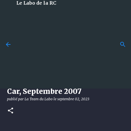
Le Labo de la RC
Accéder au contenu principal
Losi 5T 3.0 : le monstre 1/5 à
essence qui débarque en 2026
et qui met tout le monde
d’accord !
[Vintage Magasine] RC Racing
publié par
La Team du Labo
le
août 08, 2026
DÉCOUVERTE
Car, Septembre 2007
LOSI
publié par
La Team du Labo
le
septembre 02, 2023
0