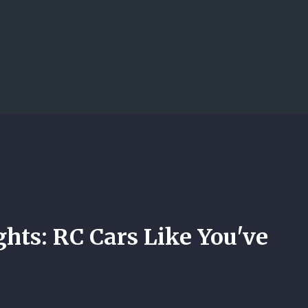
Accéder au contenu principal
Lights: RC Cars Like You've Never S
combien faut-il vraiment prévoir p
ghts: RC Cars Like You've