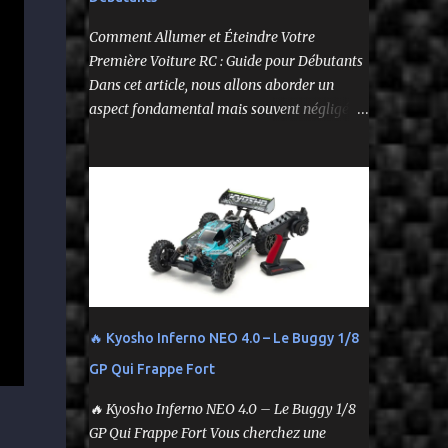
--
Comment Allumer et Éteindre Votre
Première Voiture RC : Guide pour Débutants
Dans cet article, nous allons aborder un
aspect fondamental mais souvent négligé de
l'utilisation de votre voiture
radiocommandée : comment l'allumer et
l'éteindre correctement. Cela peut sembler
simple, mais une procédure incorrecte peut
entraîner des problèmes et gâcher votre
expérience. Suivez ces étapes pour vous
assurer que tout fonctionne sans accroc.
🔥 Kyosho Inferno NEO 4.0 – Le Buggy 1/8
GP Qui Frappe Fort
🔥 Kyosho Inferno NEO 4.0 – Le Buggy 1/8
GP Qui Frappe Fort Vous cherchez une