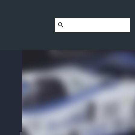
een
our