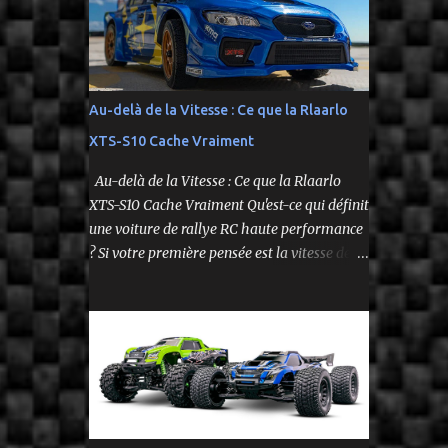
fidèle à l’univers NASCAR, prête à foncer sur
n’importe quelle surface plate. Voici le Losi
NASCAR RC Race Car , dans sa version Ryan
Blaney No. 12 Advance Auto Parts Ford
Mustang RTR 2025 .
Au-delà de la Vitesse : Ce que la Rlaarlo
XTS-S10 Cache Vraiment
Au-delà de la Vitesse : Ce que la Rlaarlo
XTS-S10 Cache Vraiment Qu'est-ce qui définit
une voiture de rallye RC haute performance
? Si votre première pensée est la vitesse de
pointe affichée sur la boîte, vous ne voyez
qu'une partie de l'histoire. Le modèle Rlaarlo
XTS-S10 nous rappelle que les détails les plus
impressionnants se cachent souvent dans la
conception, les matériaux et la philosophie
du produit. Plongeons dans les aspects
surprenants qui font de cette machine bien
plus qu'un simple bolide. Un Modèle, Deux