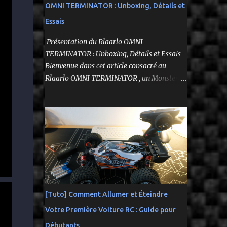
OMNI TERMINATOR : Unboxing, Détails et
Essais
Présentation du Rlaarlo OMNI
TERMINATOR : Unboxing, Détails et Essais
Bienvenue dans cet article consacré au
Rlaarlo OMNI TERMINATOR , un Monster
Truck radiocommandé 1/10 qui a suscité
beaucoup d'attentes. Nous allons explorer
ses caractéristiques détaillées, les essais
pratiques, et bien sûr, une conclusion sur ses
performances et sa valeur. Ce modèle se
distingue par son prix attractif et ses
fonctionnalités intéressantes, et nous allons
examiner tout cela en profondeur. ---------
-------------------------------- Lien
[Tuto] Comment Allumer et Éteindre
affilié Aliexpress 👉​
Votre Première Voiture RC : Guide pour
https://s.click.aliexpress.com/e/_c3IM84VZ --
---------------------------------------
Débutants