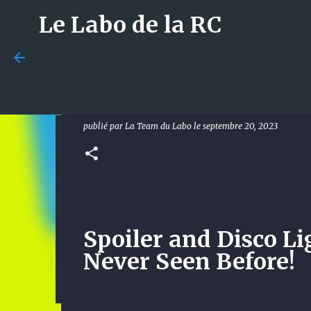
Le Labo de la RC
[News] Spoiler and Disco 
Before!
publié par
La Team du Labo
le
septembre 20, 2023
Budget en modélisme RC : 
bien débuter ?
publié par
La Team du Labo
le
juillet 29, 2026
GUIDES
0
Spoiler and Disco Li
Never Seen Before!