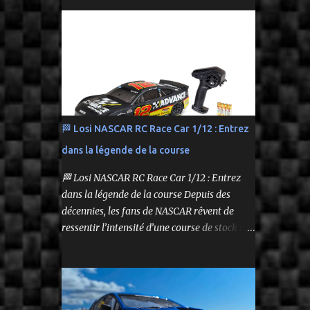
performance tout en respectant le budget.
Carrosserie peinte et décorée Radio à volant
On y retrouve aussi bien des véhicules tout-
Syncro KT-2...
terrain que des modèles polyvalents pour le
bashing.
🏁 Losi NASCAR RC Race Car 1/12 : Entrez
dans la légende de la course
🏁 Losi NASCAR RC Race Car 1/12 : Entrez
dans la légende de la course Depuis des
décennies, les fans de NASCAR rêvent de
ressentir l’intensité d’une course de stock car
depuis leur propre volant. Aujourd’hui, ce
rêve devient réalité grâce à Losi, qui lance un
bolide pas comme les autres : une voiture de
course radiocommandée à l’échelle 1/12,