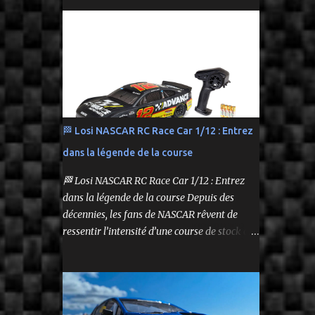
performance tout en respectant le budget.
Carrosserie peinte et décorée Radio à volant
On y retrouve aussi bien des véhicules tout-
Syncro KT-2...
terrain que des modèles polyvalents pour le
bashing.
🏁 Losi NASCAR RC Race Car 1/12 : Entrez
dans la légende de la course
🏁 Losi NASCAR RC Race Car 1/12 : Entrez
dans la légende de la course Depuis des
décennies, les fans de NASCAR rêvent de
ressentir l’intensité d’une course de stock car
depuis leur propre volant. Aujourd’hui, ce
rêve devient réalité grâce à Losi, qui lance un
bolide pas comme les autres : une voiture de
course radiocommandée à l’échelle 1/12,