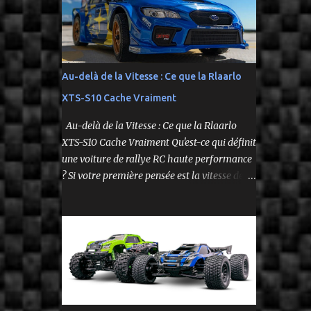
fidèle à l’univers NASCAR, prête à foncer sur
n’importe quelle surface plate. Voici le Losi
NASCAR RC Race Car , dans sa version Ryan
Blaney No. 12 Advance Auto Parts Ford
Mustang RTR 2025 .
Au-delà de la Vitesse : Ce que la Rlaarlo
XTS-S10 Cache Vraiment
Au-delà de la Vitesse : Ce que la Rlaarlo
XTS-S10 Cache Vraiment Qu'est-ce qui définit
une voiture de rallye RC haute performance
? Si votre première pensée est la vitesse de
pointe affichée sur la boîte, vous ne voyez
qu'une partie de l'histoire. Le modèle Rlaarlo
XTS-S10 nous rappelle que les détails les plus
impressionnants se cachent souvent dans la
conception, les matériaux et la philosophie
du produit. Plongeons dans les aspects
surprenants qui font de cette machine bien
plus qu'un simple bolide. Un Modèle, Deux