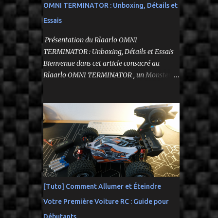
OMNI TERMINATOR : Unboxing, Détails et
Essais
Présentation du Rlaarlo OMNI
TERMINATOR : Unboxing, Détails et Essais
Bienvenue dans cet article consacré au
Rlaarlo OMNI TERMINATOR , un Monster
Truck radiocommandé 1/10 qui a suscité
beaucoup d'attentes. Nous allons explorer
ses caractéristiques détaillées, les essais
pratiques, et bien sûr, une conclusion sur ses
performances et sa valeur. Ce modèle se
distingue par son prix attractif et ses
fonctionnalités intéressantes, et nous allons
examiner tout cela en profondeur. ---------
-------------------------------- Lien
[Tuto] Comment Allumer et Éteindre
affilié Aliexpress 👉​
Votre Première Voiture RC : Guide pour
https://s.click.aliexpress.com/e/_c3IM84VZ --
---------------------------------------
Débutants