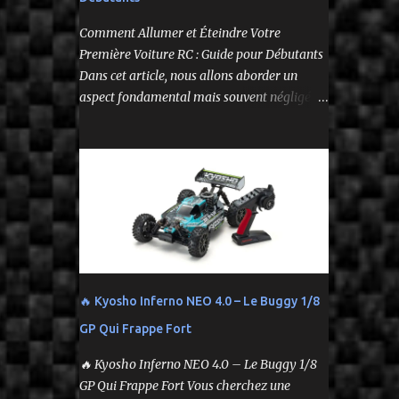
--
Comment Allumer et Éteindre Votre
Première Voiture RC : Guide pour Débutants
Dans cet article, nous allons aborder un
aspect fondamental mais souvent négligé de
l'utilisation de votre voiture
radiocommandée : comment l'allumer et
l'éteindre correctement. Cela peut sembler
simple, mais une procédure incorrecte peut
entraîner des problèmes et gâcher votre
expérience. Suivez ces étapes pour vous
assurer que tout fonctionne sans accroc.
🔥 Kyosho Inferno NEO 4.0 – Le Buggy 1/8
GP Qui Frappe Fort
🔥 Kyosho Inferno NEO 4.0 – Le Buggy 1/8
GP Qui Frappe Fort Vous cherchez une