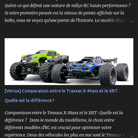
Qu'est-ce qui définit une voiture de rallye RC haute performance ?
Si votre première pensée est la vitesse de pointe affichée sur la
boîte, vous ne voyez qu'une partie de l'histoire. Le modèle Rlaarlo
XTS-S10 nous rappelle que les détails les plus impressionnants se
cachent souvent dans la conception, les matériaux et la
philosophie du produit. Plongeons dans les aspects surprenants
qui font de cette machine bien plus qu'un simple bolide. Un Modèle,
Deux Philosophies : Le Choix Entre "Prêt à Rouler" et "À
Personnaliser" Rlaarlo propose la XTS-S10 en deux versions
distinctes, une décision brillante qui s'adresse à l'ensemble de la
communauté RC. D'un côté, la version RTR (Ready to Run),
complète et prête à l'emploi. De l'autre, la version "Roller", un
[Versus] Comparaison entre le Traxxas X-Maxx et le XRT :
châssis presque assemblé mais livré sans aucune électronique : ni
Quelle est la différence ?
moteur, ni servo, ni ESC, ni batterie. ...
Comparaison entre le Traxxas X-Maxx et le XRT : Quelle est la
différence ? Dans le monde du modélisme, le choix entre
différents modèles d'RC est crucial pour optimiser votre
expérience. Deux des véhicules les plus en vue sont le Traxxas X-