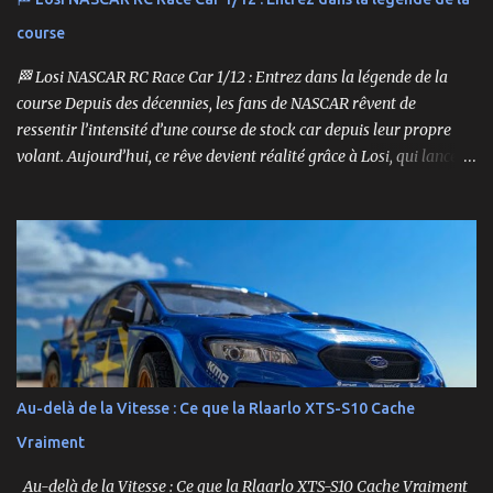
course
🏁 Losi NASCAR RC Race Car 1/12 : Entrez dans la légende de la
course Depuis des décennies, les fans de NASCAR rêvent de
ressentir l’intensité d’une course de stock car depuis leur propre
volant. Aujourd’hui, ce rêve devient réalité grâce à Losi, qui lance
un bolide pas comme les autres : une voiture de course
radiocommandée à l’échelle 1/12, fidèle à l’univers NASCAR, prête à
foncer sur n’importe quelle surface plate. Voici le Losi NASCAR RC
Race Car , dans sa version Ryan Blaney No. 12 Advance Auto Parts
Ford Mustang RTR 2025 .
Au-delà de la Vitesse : Ce que la Rlaarlo XTS-S10 Cache
Vraiment
Au-delà de la Vitesse : Ce que la Rlaarlo XTS-S10 Cache Vraiment