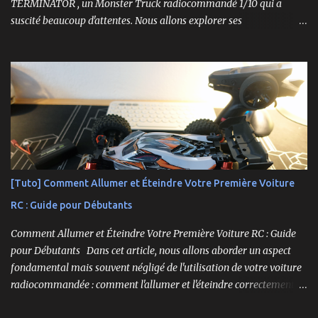
TERMINATOR , un Monster Truck radiocommandé 1/10 qui a
suscité beaucoup d'attentes. Nous allons explorer ses
caractéristiques détaillées, les essais pratiques, et bien sûr, une
conclusion sur ses performances et sa valeur. Ce modèle se
distingue par son prix attractif et ses fonctionnalités intéressantes,
et nous allons examiner tout cela en profondeur. ----------------
------------------------- Lien affilié Aliexpress 👉​
https://s.click.aliexpress.com/e/_c3IM84VZ -- -------------------
----------------------
[Tuto] Comment Allumer et Éteindre Votre Première Voiture
RC : Guide pour Débutants
Comment Allumer et Éteindre Votre Première Voiture RC : Guide
pour Débutants Dans cet article, nous allons aborder un aspect
fondamental mais souvent négligé de l'utilisation de votre voiture
radiocommandée : comment l'allumer et l'éteindre correctement.
Cela peut sembler simple, mais une procédure incorrecte peut