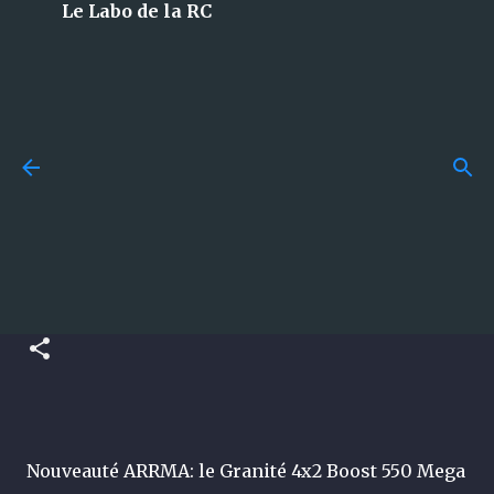
Le Labo de la RC
Accéder au contenu principal
Budget en modélisme RC :
combien faut-il vraiment
News - ARRMARC GRANITE
prévoir pour bien débuter ?
4x2 BOOST 550 MEGA
publié par
La Team du Labo
le
juillet 29, 2026
GUIDES
publié par
La Team du Labo
le
août 18, 2022
0
Nouveauté ARRMA: le Granité 4x2 Boost 550 Mega