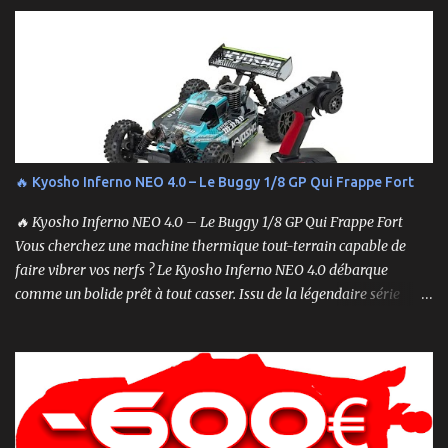
entraîner des problèmes et gâcher votre expérience. Suivez ces
étapes pour vous assurer que tout fonctionne sans accroc.
🔥 Kyosho Inferno NEO 4.0 – Le Buggy 1/8 GP Qui Frappe Fort
🔥 Kyosho Inferno NEO 4.0 – Le Buggy 1/8 GP Qui Frappe Fort
Vous cherchez une machine thermique tout-terrain capable de
faire vibrer vos nerfs ? Le Kyosho Inferno NEO 4.0 débarque
comme un bolide prêt à tout casser. Issu de la légendaire série
Inferno , ce buggy 1/8 thermique n’est pas qu’un simple modèle
RTR (Readyset) : c’est une bête de course prête à rugir dès la sortie
de boîte. 🏆 Héritage de Compétition, Prêt pour l’Aventure Basé sur
une plateforme au palmarès impressionnant — dont plusieurs
titres de champion du monde — le NEO 4.0 est conçu pour la
performance pure. Que vous soyez débutant ou mordu confirmé ,