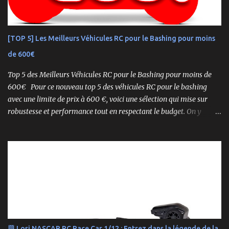
ce buggy offre une prise en main rapide , une construction robuste
et une conduite précise , aussi bien sur piste que sur terrain
accidenté. 🔧 Readyset Complet – Tout Est Déjà Prêt Châssis
[TOP 5] Les Meilleurs Véhicules RC pour le Bashing pour moins
assemblé Moteur thermique KE21SP avec lanceur manuel
de 600€
Électronique installée Carrosserie peinte et décorée Radio à volant
Syncro KT-2...
Top 5 des Meilleurs Véhicules RC pour le Bashing pour moins de
600€ Pour ce nouveau top 5 des véhicules RC pour le bashing
avec une limite de prix à 600 €, voici une sélection qui mise sur
robustesse et performance tout en respectant le budget. On y
retrouve aussi bien des véhicules tout-terrain que des modèles
polyvalents pour le bashing.
🏁 Losi NASCAR RC Race Car 1/12 : Entrez dans la légende de la