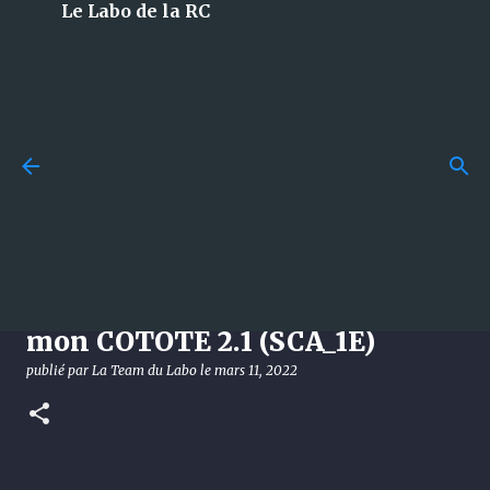
Le Labo de la RC
Accéder au contenu principal
Losi 5T 3.0 : le monstre 1/5 à
essence qui débarque en 2026
et qui met tout le monde
d’accord !
Je rajoute des accessoires sur
publié par
La Team du Labo
le
août 08, 2026
DÉCOUVERTE
mon COTOTE 2.1 (SCA_1E)
LOSI
publié par
La Team du Labo
le
mars 11, 2022
0