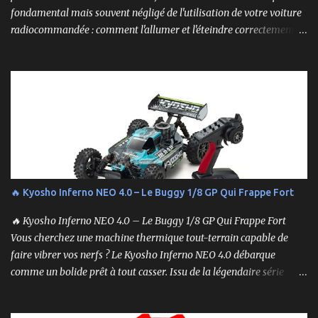
fondamental mais souvent négligé de l'utilisation de votre voiture
radiocommandée : comment l'allumer et l'éteindre correctement.
Cela peut sembler simple, mais une procédure incorrecte peut
entraîner des problèmes et gâcher votre expérience. Suivez ces
étapes pour vous assurer que tout fonctionne sans accroc.
🔥 Kyosho Inferno NEO 4.0 – Le Buggy 1/8 GP Qui Frappe Fort
🔥 Kyosho Inferno NEO 4.0 – Le Buggy 1/8 GP Qui Frappe Fort
Vous cherchez une machine thermique tout-terrain capable de
faire vibrer vos nerfs ? Le Kyosho Inferno NEO 4.0 débarque
comme un bolide prêt à tout casser. Issu de la légendaire série
Inferno , ce buggy 1/8 thermique n’est pas qu’un simple modèle
RTR (Readyset) : c’est une bête de course prête à rugir dès la sortie