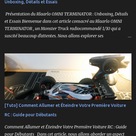
Unboxing, Détails et Essais
Présentation du Rlaarlo OMNI TERMINATOR : Unboxing, Détails
et Essais Bienvenue dans cet article consacré au Rlaarlo OMNI
TERMINATOR , un Monster Truck radiocommandé 1/10 qui a
suscité beaucoup d'attentes. Nous allons explorer ses
caractéristiques détaillées, les essais pratiques, et bien sûr, une
conclusion sur ses performances et sa valeur. Ce modèle se
distingue par son prix attractif et ses fonctionnalités intéressantes,
et nous allons examiner tout cela en profondeur. ----------------
------------------------- Lien affilié Aliexpress 👉​
https://s.click.aliexpress.com/e/_c3IM84VZ -- -------------------
----------------------
[Tuto] Comment Allumer et Éteindre Votre Première Voiture
RC : Guide pour Débutants
Comment Allumer et Éteindre Votre Première Voiture RC : Guide
pour Débutants Dans cet article, nous allons aborder un aspect