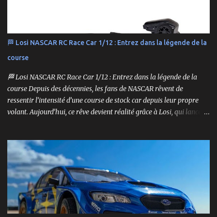
🏁 Losi NASCAR RC Race Car 1/12 : Entrez dans la légende de la
course
🏁 Losi NASCAR RC Race Car 1/12 : Entrez dans la légende de la
course Depuis des décennies, les fans de NASCAR rêvent de
ressentir l’intensité d’une course de stock car depuis leur propre
volant. Aujourd’hui, ce rêve devient réalité grâce à Losi, qui lance
un bolide pas comme les autres : une voiture de course
radiocommandée à l’échelle 1/12, fidèle à l’univers NASCAR, prête à
foncer sur n’importe quelle surface plate. Voici le Losi NASCAR RC
Race Car , dans sa version Ryan Blaney No. 12 Advance Auto Parts
Ford Mustang RTR 2025 .