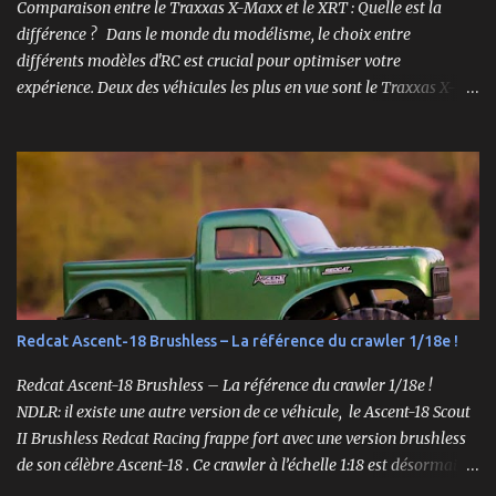
Comparaison entre le Traxxas X-Maxx et le XRT : Quelle est la
différence ? Dans le monde du modélisme, le choix entre
différents modèles d'RC est crucial pour optimiser votre
expérience. Deux des véhicules les plus en vue sont le Traxxas X-
Maxx et le XRT. Bien que ces deux modèles partagent certaines
caractéristiques, ils sont conçus pour des performances très
différentes. Cet article explore en profondeur les principales
différences entre le X-Maxx et le XRT. Design et Structure Le design
est souvent la première chose que l'on remarque chez un véhicule
RC. Le X-Maxx est un monster truck, tandis que le XRT est un
truggy. Cela se traduit par des différences de taille et de forme. Le
X-Maxx est plus large et plus haut, ce qui lui confère une meilleure
capacité à surmonter les terrains difficiles. 🛒 Voir le Traxxas X-
Redcat Ascent-18 Brushless – La référence du crawler 1/18e !
Maxx VXL sur Amazon Le XRT , quant à lui, est conçu pour la
vitesse et la maniabilité sur des surfaces plus planes. Sa conception
Redcat Ascent-18 Brushless – La référence du crawler 1/18e !
plus étroite et plus bass...
NDLR: il existe une autre version de ce véhicule, le Ascent-18 Scout
II Brushless Redcat Racing frappe fort avec une version brushless
de son célèbre Ascent-18 . Ce crawler à l’échelle 1:18 est désormais
livré prêt à rouler (RTR) avec un moteur brushless 3450kv, un ESC