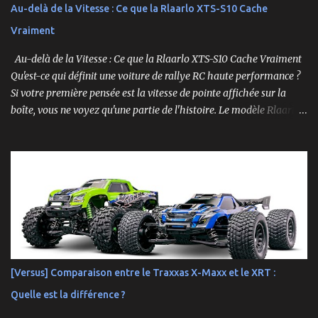
Au-delà de la Vitesse : Ce que la Rlaarlo XTS-S10 Cache
Vraiment
Au-delà de la Vitesse : Ce que la Rlaarlo XTS-S10 Cache Vraiment
Qu'est-ce qui définit une voiture de rallye RC haute performance ?
Si votre première pensée est la vitesse de pointe affichée sur la
boîte, vous ne voyez qu'une partie de l'histoire. Le modèle Rlaarlo
XTS-S10 nous rappelle que les détails les plus impressionnants se
cachent souvent dans la conception, les matériaux et la
philosophie du produit. Plongeons dans les aspects surprenants
qui font de cette machine bien plus qu'un simple bolide. Un Modèle,
Deux Philosophies : Le Choix Entre "Prêt à Rouler" et "À
Personnaliser" Rlaarlo propose la XTS-S10 en deux versions
distinctes, une décision brillante qui s'adresse à l'ensemble de la
communauté RC. D'un côté, la version RTR (Ready to Run),
complète et prête à l'emploi. De l'autre, la version "Roller", un
[Versus] Comparaison entre le Traxxas X-Maxx et le XRT :
châssis presque assemblé mais livré sans aucune électronique : ni
Quelle est la différence ?
moteur, ni servo, ni ESC, ni batterie. ...