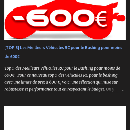
de boîte. 🏆 Héritage de Compétition, Prêt pour l’Aventure Basé sur
une plateforme au palmarès impressionnant — dont plusieurs
titres de champion du monde — le NEO 4.0 est conçu pour la
performance pure. Que vous soyez débutant ou mordu confirmé ,
ce buggy offre une prise en main rapide , une construction robuste
et une conduite précise , aussi bien sur piste que sur terrain
accidenté. 🔧 Readyset Complet – Tout Est Déjà Prêt Châssis
[TOP 5] Les Meilleurs Véhicules RC pour le Bashing pour moins
assemblé Moteur thermique KE21SP avec lanceur manuel
de 600€
Électronique installée Carrosserie peinte et décorée Radio à volant
Syncro KT-2...
Top 5 des Meilleurs Véhicules RC pour le Bashing pour moins de
600€ Pour ce nouveau top 5 des véhicules RC pour le bashing
avec une limite de prix à 600 €, voici une sélection qui mise sur
robustesse et performance tout en respectant le budget. On y
retrouve aussi bien des véhicules tout-terrain que des modèles
polyvalents pour le bashing.