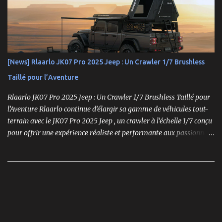
comme un choix incontournable. Conçue pour répondre aux
exigences des pilotes compétitifs, elle se distingue par ses
performances optimales, sa robustesse et sa modularité, des
atouts essentiels sur les circuits off-road.
[News] Rlaarlo JK07 Pro 2025 Jeep : Un Crawler 1/7 Brushless
Taillé pour l’Aventure
Rlaarlo JK07 Pro 2025 Jeep : Un Crawler 1/7 Brushless Taillé pour
l’Aventure Rlaarlo continue d’élargir sa gamme de véhicules tout-
terrain avec le JK07 Pro 2025 Jeep , un crawler à l’échelle 1/7 conçu
pour offrir une expérience réaliste et performante aux passionnés
de modélisme. Ce modèle se distingue par son moteur brushless
puissant , son design ultra-détaillé et ses nombreux accessoires qui
renforcent l'immersion.