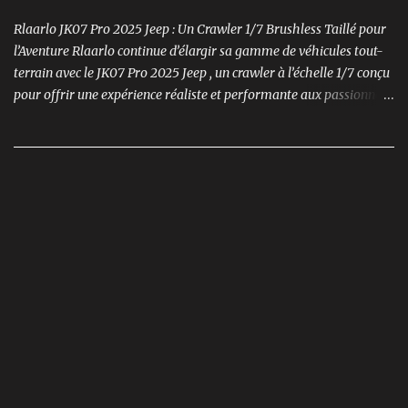
Rlaarlo JK07 Pro 2025 Jeep : Un Crawler 1/7 Brushless Taillé pour
l’Aventure Rlaarlo continue d’élargir sa gamme de véhicules tout-
terrain avec le JK07 Pro 2025 Jeep , un crawler à l’échelle 1/7 conçu
pour offrir une expérience réaliste et performante aux passionnés
de modélisme. Ce modèle se distingue par son moteur brushless
puissant , son design ultra-détaillé et ses nombreux accessoires qui
renforcent l'immersion.