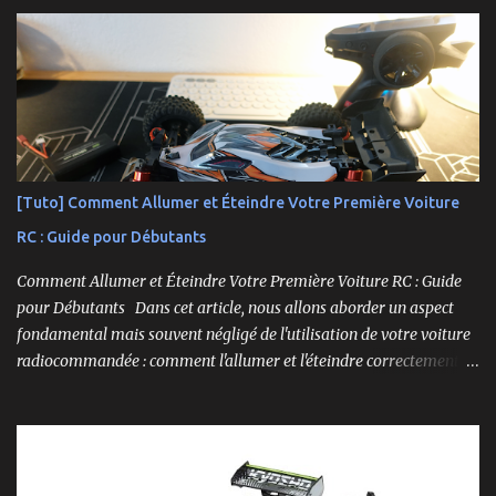
conclusion sur ses performances et sa valeur. Ce modèle se
distingue par son prix attractif et ses fonctionnalités intéressantes,
et nous allons examiner tout cela en profondeur. ----------------
------------------------- Lien affilié Aliexpress 👉​
https://s.click.aliexpress.com/e/_c3IM84VZ -- -------------------
----------------------
[Tuto] Comment Allumer et Éteindre Votre Première Voiture
RC : Guide pour Débutants
Comment Allumer et Éteindre Votre Première Voiture RC : Guide
pour Débutants Dans cet article, nous allons aborder un aspect
fondamental mais souvent négligé de l'utilisation de votre voiture
radiocommandée : comment l'allumer et l'éteindre correctement.
Cela peut sembler simple, mais une procédure incorrecte peut
entraîner des problèmes et gâcher votre expérience. Suivez ces
étapes pour vous assurer que tout fonctionne sans accroc.