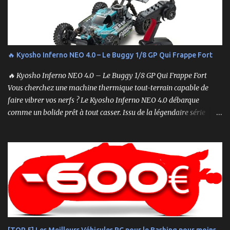
🔥 Kyosho Inferno NEO 4.0 – Le Buggy 1/8 GP Qui Frappe Fort
🔥 Kyosho Inferno NEO 4.0 – Le Buggy 1/8 GP Qui Frappe Fort
Vous cherchez une machine thermique tout-terrain capable de
faire vibrer vos nerfs ? Le Kyosho Inferno NEO 4.0 débarque
comme un bolide prêt à tout casser. Issu de la légendaire série
Inferno , ce buggy 1/8 thermique n’est pas qu’un simple modèle
RTR (Readyset) : c’est une bête de course prête à rugir dès la sortie
de boîte. 🏆 Héritage de Compétition, Prêt pour l’Aventure Basé sur
une plateforme au palmarès impressionnant — dont plusieurs
titres de champion du monde — le NEO 4.0 est conçu pour la
performance pure. Que vous soyez débutant ou mordu confirmé ,
ce buggy offre une prise en main rapide , une construction robuste
et une conduite précise , aussi bien sur piste que sur terrain
accidenté. 🔧 Readyset Complet – Tout Est Déjà Prêt Châssis