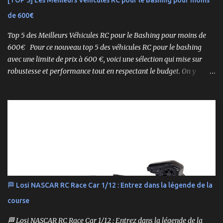
[TOP 5] Les Meilleurs Véhicules RC pour le Bashing pour moins
assemblé Moteur thermique KE21SP avec lanceur manuel
de 600€
Électronique installée Carrosserie peinte et décorée Radio à volant
Syncro KT-2...
Top 5 des Meilleurs Véhicules RC pour le Bashing pour moins de
600€ Pour ce nouveau top 5 des véhicules RC pour le bashing
avec une limite de prix à 600 €, voici une sélection qui mise sur
robustesse et performance tout en respectant le budget. On y
retrouve aussi bien des véhicules tout-terrain que des modèles
polyvalents pour le bashing.
🏁 Losi NASCAR RC Race Car 1/12 : Entrez dans la légende de la
course
🏁 Losi NASCAR RC Race Car 1/12 : Entrez dans la légende de la