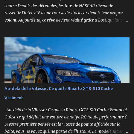
course Depuis des décennies, les fans de NASCAR rêvent de
ressentir l’intensité d’une course de stock car depuis leur propre
volant. Aujourd’hui, ce rêve devient réalité grâce à Losi, qui lance
un bolide pas comme les autres : une voiture de course
radiocommandée à l’échelle 1/12, fidèle à l’univers NASCAR, prête à
foncer sur n’importe quelle surface plate. Voici le Losi NASCAR RC
Race Car , dans sa version Ryan Blaney No. 12 Advance Auto Parts
Ford Mustang RTR 2025 .
Au-delà de la Vitesse : Ce que la Rlaarlo XTS-S10 Cache
Vraiment
Au-delà de la Vitesse : Ce que la Rlaarlo XTS-S10 Cache Vraiment
Qu'est-ce qui définit une voiture de rallye RC haute performance ?
Si votre première pensée est la vitesse de pointe affichée sur la
boîte, vous ne voyez qu'une partie de l'histoire. Le modèle Rlaarlo