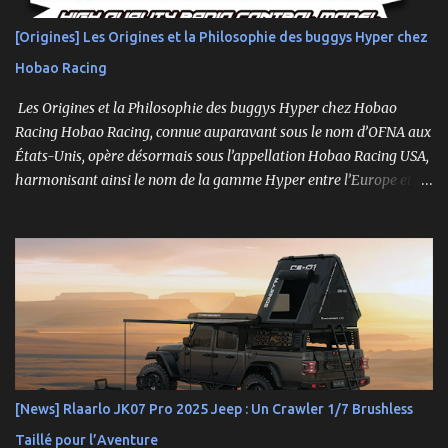
HX-M4K Suspensions à huile avec capuchons aluminium
Roulements à billes, visserie hex, châssis aluminium 2mm Essieux
[Origines] Les Origines et la Philosophie des buggys Hyper chez
portiques avec pignons en métal Spools aluminium usinés 7mm
Hobao Racing
hexes + nouveau composé de pneus haute adhérence Nouvelle
géométrie...
Les Origines et la Philosophie des buggys Hyper chez Hobao
Racing Hobao Racing, connue auparavant sous le nom d’OFNA aux
États-Unis, opère désormais sous l’appellation Hobao Racing USA,
harmonisant ainsi le nom de la gamme Hyper entre l’Europe et les
États-Unis. En Asie, cependant, la marque Hong Nor continue de
produire cette série sous le nom de gamme Sabre. La gamme
Hyper, véritable référence pour les amateurs de buggys tout-
terrain, s’est imposée depuis son lancement dans les années 1990
comme un choix incontournable. Conçue pour répondre aux
exigences des pilotes compétitifs, elle se distingue par ses
performances optimales, sa robustesse et sa modularité, des
atouts essentiels sur les circuits off-road.
[News] Rlaarlo JK07 Pro 2025 Jeep : Un Crawler 1/7 Brushless
Taillé pour l’Aventure