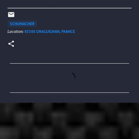
SCHUMACHER
Location:
83300 DRAGUIGNAN, FRANCE
C
o
m
m
e
n
t
a