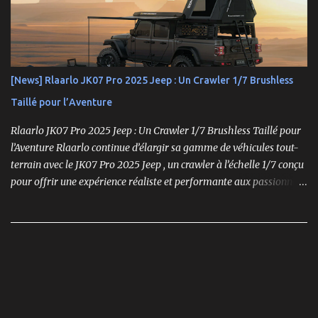
comme un choix incontournable. Conçue pour répondre aux
exigences des pilotes compétitifs, elle se distingue par ses
performances optimales, sa robustesse et sa modularité, des
atouts essentiels sur les circuits off-road.
[News] Rlaarlo JK07 Pro 2025 Jeep : Un Crawler 1/7 Brushless
Taillé pour l’Aventure
Rlaarlo JK07 Pro 2025 Jeep : Un Crawler 1/7 Brushless Taillé pour
l’Aventure Rlaarlo continue d’élargir sa gamme de véhicules tout-
terrain avec le JK07 Pro 2025 Jeep , un crawler à l’échelle 1/7 conçu
pour offrir une expérience réaliste et performante aux passionnés
de modélisme. Ce modèle se distingue par son moteur brushless
puissant , son design ultra-détaillé et ses nombreux accessoires qui
renforcent l'immersion.