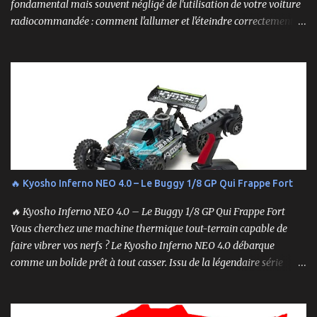
fondamental mais souvent négligé de l'utilisation de votre voiture
radiocommandée : comment l'allumer et l'éteindre correctement.
Cela peut sembler simple, mais une procédure incorrecte peut
entraîner des problèmes et gâcher votre expérience. Suivez ces
étapes pour vous assurer que tout fonctionne sans accroc.
🔥 Kyosho Inferno NEO 4.0 – Le Buggy 1/8 GP Qui Frappe Fort
🔥 Kyosho Inferno NEO 4.0 – Le Buggy 1/8 GP Qui Frappe Fort
Vous cherchez une machine thermique tout-terrain capable de
faire vibrer vos nerfs ? Le Kyosho Inferno NEO 4.0 débarque
comme un bolide prêt à tout casser. Issu de la légendaire série
Inferno , ce buggy 1/8 thermique n’est pas qu’un simple modèle
RTR (Readyset) : c’est une bête de course prête à rugir dès la sortie
de boîte. 🏆 Héritage de Compétition, Prêt pour l’Aventure Basé sur