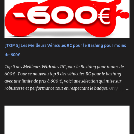
une plateforme au palmarès impressionnant — dont plusieurs
titres de champion du monde — le NEO 4.0 est conçu pour la
performance pure. Que vous soyez débutant ou mordu confirmé ,
ce buggy offre une prise en main rapide , une construction robuste
et une conduite précise , aussi bien sur piste que sur terrain
accidenté. 🔧 Readyset Complet – Tout Est Déjà Prêt Châssis
[TOP 5] Les Meilleurs Véhicules RC pour le Bashing pour moins
assemblé Moteur thermique KE21SP avec lanceur manuel
de 600€
Électronique installée Carrosserie peinte et décorée Radio à volant
Syncro KT-2...
Top 5 des Meilleurs Véhicules RC pour le Bashing pour moins de
600€ Pour ce nouveau top 5 des véhicules RC pour le bashing
avec une limite de prix à 600 €, voici une sélection qui mise sur
robustesse et performance tout en respectant le budget. On y
retrouve aussi bien des véhicules tout-terrain que des modèles
polyvalents pour le bashing.