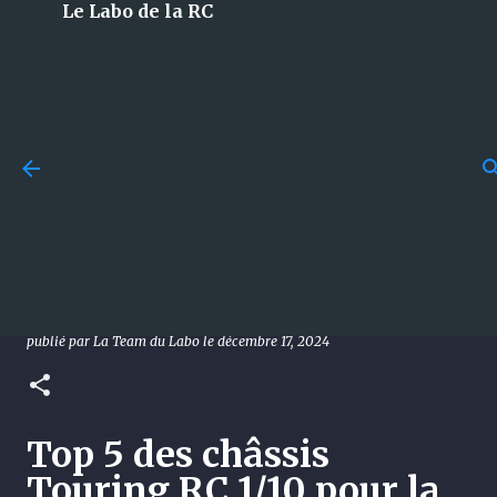
Le Labo de la RC
Accéder au contenu principal
Budget en modélisme RC :
combien faut-il vraiment
[TOP 5] Les châssis Touring RC
prévoir pour bien débuter ?
1/10 pour la compétition en
publié par
La Team du Labo
le
juillet 29, 2026
GUIDES
2024/2025
0
publié par
La Team du Labo
le
décembre 17, 2024
Top 5 des châssis
Touring RC 1/10 pour la