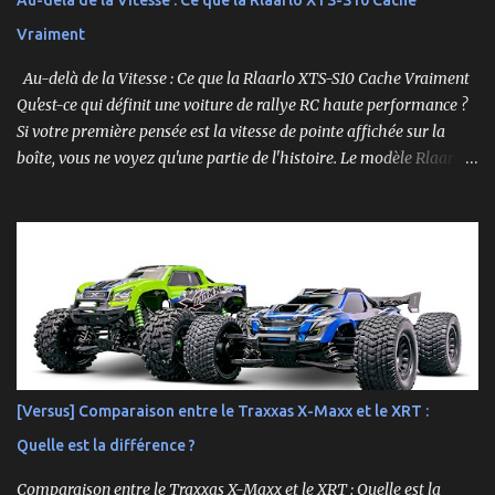
Au-delà de la Vitesse : Ce que la Rlaarlo XTS-S10 Cache
Vraiment
Au-delà de la Vitesse : Ce que la Rlaarlo XTS-S10 Cache Vraiment
Qu'est-ce qui définit une voiture de rallye RC haute performance ?
Si votre première pensée est la vitesse de pointe affichée sur la
boîte, vous ne voyez qu'une partie de l'histoire. Le modèle Rlaarlo
XTS-S10 nous rappelle que les détails les plus impressionnants se
cachent souvent dans la conception, les matériaux et la
philosophie du produit. Plongeons dans les aspects surprenants
qui font de cette machine bien plus qu'un simple bolide. Un Modèle,
Deux Philosophies : Le Choix Entre "Prêt à Rouler" et "À
Personnaliser" Rlaarlo propose la XTS-S10 en deux versions
distinctes, une décision brillante qui s'adresse à l'ensemble de la
communauté RC. D'un côté, la version RTR (Ready to Run),
complète et prête à l'emploi. De l'autre, la version "Roller", un
[Versus] Comparaison entre le Traxxas X-Maxx et le XRT :
châssis presque assemblé mais livré sans aucune électronique : ni
Quelle est la différence ?
moteur, ni servo, ni ESC, ni batterie. ...
Comparaison entre le Traxxas X-Maxx et le XRT : Quelle est la