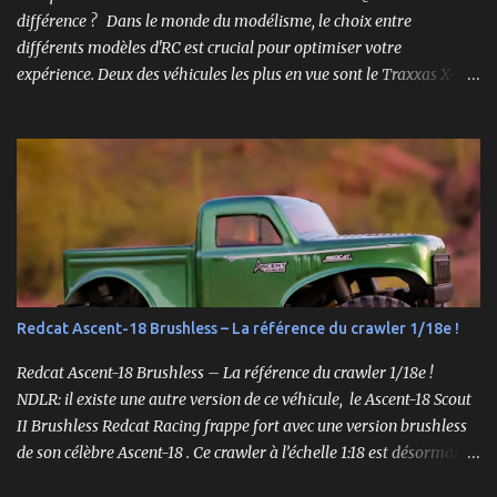
différence ? Dans le monde du modélisme, le choix entre
différents modèles d'RC est crucial pour optimiser votre
expérience. Deux des véhicules les plus en vue sont le Traxxas X-
Maxx et le XRT. Bien que ces deux modèles partagent certaines
caractéristiques, ils sont conçus pour des performances très
différentes. Cet article explore en profondeur les principales
différences entre le X-Maxx et le XRT. Design et Structure Le design
est souvent la première chose que l'on remarque chez un véhicule
RC. Le X-Maxx est un monster truck, tandis que le XRT est un
truggy. Cela se traduit par des différences de taille et de forme. Le
X-Maxx est plus large et plus haut, ce qui lui confère une meilleure
capacité à surmonter les terrains difficiles. 🛒 Voir le Traxxas X-
Redcat Ascent-18 Brushless – La référence du crawler 1/18e !
Maxx VXL sur Amazon Le XRT , quant à lui, est conçu pour la
vitesse et la maniabilité sur des surfaces plus planes. Sa conception
Redcat Ascent-18 Brushless – La référence du crawler 1/18e !
plus étroite et plus bass...
NDLR: il existe une autre version de ce véhicule, le Ascent-18 Scout
II Brushless Redcat Racing frappe fort avec une version brushless
de son célèbre Ascent-18 . Ce crawler à l’échelle 1:18 est désormais
livré prêt à rouler (RTR) avec un moteur brushless 3450kv, un ESC