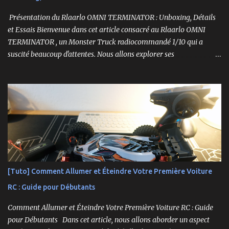
Présentation du Rlaarlo OMNI TERMINATOR : Unboxing, Détails
et Essais Bienvenue dans cet article consacré au Rlaarlo OMNI
TERMINATOR , un Monster Truck radiocommandé 1/10 qui a
suscité beaucoup d'attentes. Nous allons explorer ses
caractéristiques détaillées, les essais pratiques, et bien sûr, une
conclusion sur ses performances et sa valeur. Ce modèle se
distingue par son prix attractif et ses fonctionnalités intéressantes,
et nous allons examiner tout cela en profondeur. ----------------
------------------------- Lien affilié Aliexpress 👉​
https://s.click.aliexpress.com/e/_c3IM84VZ -- -------------------
----------------------
[Tuto] Comment Allumer et Éteindre Votre Première Voiture
RC : Guide pour Débutants
Comment Allumer et Éteindre Votre Première Voiture RC : Guide
pour Débutants Dans cet article, nous allons aborder un aspect