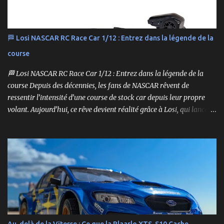
🏁 Losi NASCAR RC Race Car 1/12 : Entrez dans la légende de la
course
🏁 Losi NASCAR RC Race Car 1/12 : Entrez dans la légende de la
course Depuis des décennies, les fans de NASCAR rêvent de
ressentir l’intensité d’une course de stock car depuis leur propre
volant. Aujourd’hui, ce rêve devient réalité grâce à Losi, qui lance
un bolide pas comme les autres : une voiture de course
radiocommandée à l’échelle 1/12, fidèle à l’univers NASCAR, prête à
foncer sur n’importe quelle surface plate. Voici le Losi NASCAR RC
Race Car , dans sa version Ryan Blaney No. 12 Advance Auto Parts
Ford Mustang RTR 2025 .