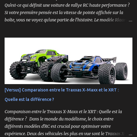
Qu'est-ce qui définit une voiture de rallye RC haute performance ?
Si votre première pensée est la vitesse de pointe affichée sur la
boîte, vous ne voyez qu'une partie de l'histoire. Le modèle Rlaarlo
XTS-S10 nous rappelle que les détails les plus impressionnants se
cachent souvent dans la conception, les matériaux et la
philosophie du produit. Plongeons dans les aspects surprenants
qui font de cette machine bien plus qu'un simple bolide. Un Modèle,
Deux Philosophies : Le Choix Entre "Prêt à Rouler" et "À
Personnaliser" Rlaarlo propose la XTS-S10 en deux versions
distinctes, une décision brillante qui s'adresse à l'ensemble de la
communauté RC. D'un côté, la version RTR (Ready to Run),
complète et prête à l'emploi. De l'autre, la version "Roller", un
[Versus] Comparaison entre le Traxxas X-Maxx et le XRT :
châssis presque assemblé mais livré sans aucune électronique : ni
Quelle est la différence ?
moteur, ni servo, ni ESC, ni batterie. ...
Comparaison entre le Traxxas X-Maxx et le XRT : Quelle est la
différence ? Dans le monde du modélisme, le choix entre
différents modèles d'RC est crucial pour optimiser votre
expérience. Deux des véhicules les plus en vue sont le Traxxas X-