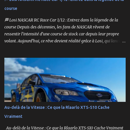
course
🏁 Losi NASCAR RC Race Car 1/12 : Entrez dans la légende de la
course Depuis des décennies, les fans de NASCAR rêvent de
ressentir l’intensité d’une course de stock car depuis leur propre
volant. Aujourd’hui, ce rêve devient réalité grâce à Losi, qui lance
un bolide pas comme les autres : une voiture de course
radiocommandée à l’échelle 1/12, fidèle à l’univers NASCAR, prête à
foncer sur n’importe quelle surface plate. Voici le Losi NASCAR RC
Race Car , dans sa version Ryan Blaney No. 12 Advance Auto Parts
Ford Mustang RTR 2025 .
Au-delà de la Vitesse : Ce que la Rlaarlo XTS-S10 Cache
Vraiment
Au-delà de la Vitesse : Ce que la Rlaarlo XTS-S10 Cache Vraiment