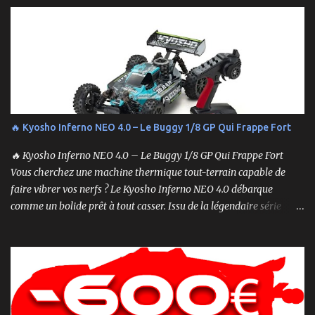
entraîner des problèmes et gâcher votre expérience. Suivez ces
étapes pour vous assurer que tout fonctionne sans accroc.
🔥 Kyosho Inferno NEO 4.0 – Le Buggy 1/8 GP Qui Frappe Fort
🔥 Kyosho Inferno NEO 4.0 – Le Buggy 1/8 GP Qui Frappe Fort
Vous cherchez une machine thermique tout-terrain capable de
faire vibrer vos nerfs ? Le Kyosho Inferno NEO 4.0 débarque
comme un bolide prêt à tout casser. Issu de la légendaire série
Inferno , ce buggy 1/8 thermique n’est pas qu’un simple modèle
RTR (Readyset) : c’est une bête de course prête à rugir dès la sortie
de boîte. 🏆 Héritage de Compétition, Prêt pour l’Aventure Basé sur
une plateforme au palmarès impressionnant — dont plusieurs
titres de champion du monde — le NEO 4.0 est conçu pour la
performance pure. Que vous soyez débutant ou mordu confirmé ,