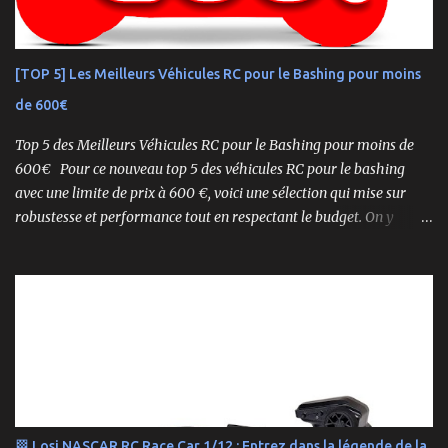
ce buggy offre une prise en main rapide , une construction robuste
et une conduite précise , aussi bien sur piste que sur terrain
accidenté. 🔧 Readyset Complet – Tout Est Déjà Prêt Châssis
[TOP 5] Les Meilleurs Véhicules RC pour le Bashing pour moins
assemblé Moteur thermique KE21SP avec lanceur manuel
de 600€
Électronique installée Carrosserie peinte et décorée Radio à volant
Syncro KT-2...
Top 5 des Meilleurs Véhicules RC pour le Bashing pour moins de
600€ Pour ce nouveau top 5 des véhicules RC pour le bashing
avec une limite de prix à 600 €, voici une sélection qui mise sur
robustesse et performance tout en respectant le budget. On y
retrouve aussi bien des véhicules tout-terrain que des modèles
polyvalents pour le bashing.
🏁 Losi NASCAR RC Race Car 1/12 : Entrez dans la légende de la