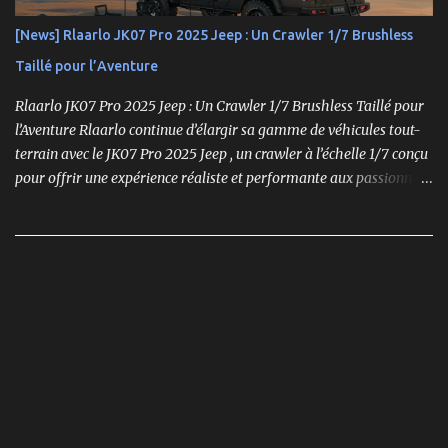
[News] Rlaarlo JK07 Pro 2025 Jeep : Un Crawler 1/7 Brushless
Taillé pour l’Aventure
Rlaarlo JK07 Pro 2025 Jeep : Un Crawler 1/7 Brushless Taillé pour
l’Aventure Rlaarlo continue d’élargir sa gamme de véhicules tout-
terrain avec le JK07 Pro 2025 Jeep , un crawler à l’échelle 1/7 conçu
pour offrir une expérience réaliste et performante aux passionnés
de modélisme. Ce modèle se distingue par son moteur brushless
puissant , son design ultra-détaillé et ses nombreux accessoires qui
renforcent l'immersion.