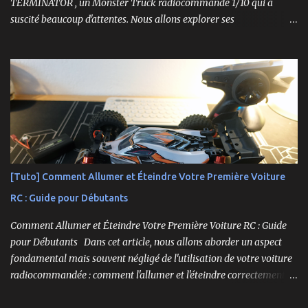
TERMINATOR , un Monster Truck radiocommandé 1/10 qui a
suscité beaucoup d'attentes. Nous allons explorer ses
caractéristiques détaillées, les essais pratiques, et bien sûr, une
conclusion sur ses performances et sa valeur. Ce modèle se
distingue par son prix attractif et ses fonctionnalités intéressantes,
et nous allons examiner tout cela en profondeur. ----------------
------------------------- Lien affilié Aliexpress 👉​
https://s.click.aliexpress.com/e/_c3IM84VZ -- -------------------
----------------------
[Tuto] Comment Allumer et Éteindre Votre Première Voiture
RC : Guide pour Débutants
Comment Allumer et Éteindre Votre Première Voiture RC : Guide
pour Débutants Dans cet article, nous allons aborder un aspect
fondamental mais souvent négligé de l'utilisation de votre voiture
radiocommandée : comment l'allumer et l'éteindre correctement.
Cela peut sembler simple, mais une procédure incorrecte peut