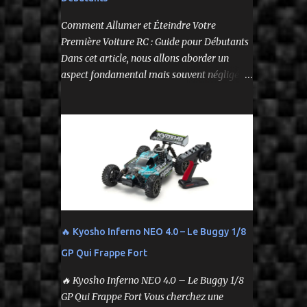
--
Comment Allumer et Éteindre Votre
Première Voiture RC : Guide pour Débutants
Dans cet article, nous allons aborder un
aspect fondamental mais souvent négligé de
l'utilisation de votre voiture
radiocommandée : comment l'allumer et
l'éteindre correctement. Cela peut sembler
simple, mais une procédure incorrecte peut
entraîner des problèmes et gâcher votre
expérience. Suivez ces étapes pour vous
assurer que tout fonctionne sans accroc.
🔥 Kyosho Inferno NEO 4.0 – Le Buggy 1/8
GP Qui Frappe Fort
🔥 Kyosho Inferno NEO 4.0 – Le Buggy 1/8
GP Qui Frappe Fort Vous cherchez une