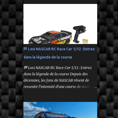
performance tout en respectant le budget.
Carrosserie peinte et décorée Radio à volant
On y retrouve aussi bien des véhicules tout-
Syncro KT-2...
terrain que des modèles polyvalents pour le
bashing.
🏁 Losi NASCAR RC Race Car 1/12 : Entrez
dans la légende de la course
🏁 Losi NASCAR RC Race Car 1/12 : Entrez
dans la légende de la course Depuis des
décennies, les fans de NASCAR rêvent de
ressentir l’intensité d’une course de stock car
depuis leur propre volant. Aujourd’hui, ce
rêve devient réalité grâce à Losi, qui lance un
bolide pas comme les autres : une voiture de
course radiocommandée à l’échelle 1/12,