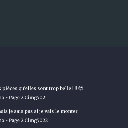
Accéder au contenu principal
5 à essence qui débarque en 2026 et q
 !
LOSI
😍
s pièces qu'elles sont trop belle !!!!
ais je sais pas si je vais le monter