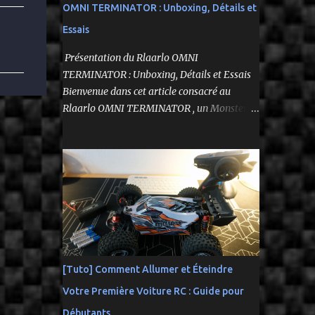
OMNI TERMINATOR : Unboxing, Détails et
Essais
Présentation du Rlaarlo OMNI
TERMINATOR : Unboxing, Détails et Essais
Bienvenue dans cet article consacré au
Rlaarlo OMNI TERMINATOR , un Monster
Truck radiocommandé 1/10 qui a suscité
beaucoup d'attentes. Nous allons explorer
ses caractéristiques détaillées, les essais
pratiques, et bien sûr, une conclusion sur ses
performances et sa valeur. Ce modèle se
distingue par son prix attractif et ses
fonctionnalités intéressantes, et nous allons
examiner tout cela en profondeur. ---------
-------------------------------- Lien
[Tuto] Comment Allumer et Éteindre
affilié Aliexpress 👉​
Votre Première Voiture RC : Guide pour
https://s.click.aliexpress.com/e/_c3IM84VZ --
---------------------------------------
Débutants