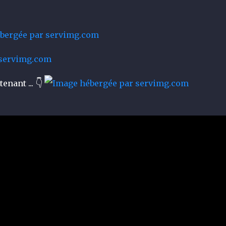
👇
tenant ...