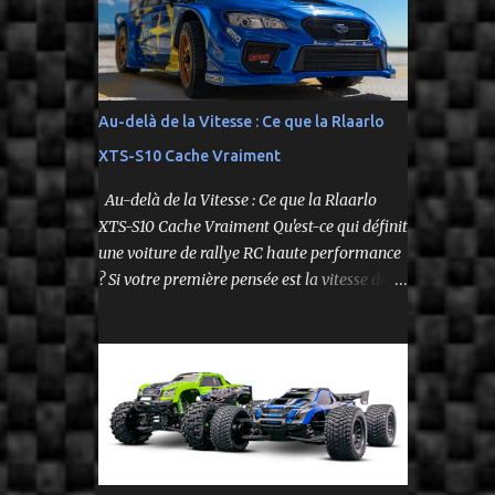
fidèle à l’univers NASCAR, prête à foncer sur
n’importe quelle surface plate. Voici le Losi
NASCAR RC Race Car , dans sa version Ryan
Blaney No. 12 Advance Auto Parts Ford
Mustang RTR 2025 .
Au-delà de la Vitesse : Ce que la Rlaarlo
XTS-S10 Cache Vraiment
Au-delà de la Vitesse : Ce que la Rlaarlo
XTS-S10 Cache Vraiment Qu'est-ce qui définit
une voiture de rallye RC haute performance
? Si votre première pensée est la vitesse de
pointe affichée sur la boîte, vous ne voyez
qu'une partie de l'histoire. Le modèle Rlaarlo
XTS-S10 nous rappelle que les détails les plus
impressionnants se cachent souvent dans la
conception, les matériaux et la philosophie
du produit. Plongeons dans les aspects
surprenants qui font de cette machine bien
plus qu'un simple bolide. Un Modèle, Deux