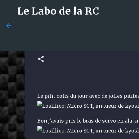
Le Labo de la RC
Encore des options !!!
publié par
La Team du Labo
le
avril 18, 2013
Losi 5T 3.0 : le monstre 1/
met tout le monde d’accord
publié par
La Team du Labo
le
août 08, 2026
DÉCOUVERTE
Le pitit colis du jour avec de jolies pitite
0
Bon j'avais pris le bras de servo en alu, m