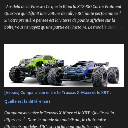
Au-delà de la Vitesse : Ce que la Rlaarlo XTS-S10 Cache Vraiment
Qu'est-ce qui définit une voiture de rallye RC haute performance ?
Si votre première pensée est la vitesse de pointe affichée sur la
boîte, vous ne voyez qu'une partie de l'histoire. Le modèle Rlaarlo
XTS-S10 nous rappelle que les détails les plus impressionnants se
cachent souvent dans la conception, les matériaux et la
philosophie du produit. Plongeons dans les aspects surprenants
qui font de cette machine bien plus qu'un simple bolide. Un Modèle,
Deux Philosophies : Le Choix Entre "Prêt à Rouler" et "À
Personnaliser" Rlaarlo propose la XTS-S10 en deux versions
distinctes, une décision brillante qui s'adresse à l'ensemble de la
communauté RC. D'un côté, la version RTR (Ready to Run),
complète et prête à l'emploi. De l'autre, la version "Roller", un
[Versus] Comparaison entre le Traxxas X-Maxx et le XRT :
châssis presque assemblé mais livré sans aucune électronique : ni
Quelle est la différence ?
moteur, ni servo, ni ESC, ni batterie. ...
Comparaison entre le Traxxas X-Maxx et le XRT : Quelle est la
différence ? Dans le monde du modélisme, le choix entre
différents modèles d'RC est crucial pour optimiser votre