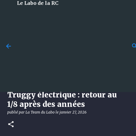
Le Labo de la RC
Accéder au contenu principal
Losi 5T 3.0 : le monstre 1/5 à
essence qui débarque en 2026
et qui met tout le monde
d’accord !
Découverte du Hobao Hyper SST
publié par
La Team du Labo
le
août 08, 2026
DÉCOUVERTE
Truggy électrique : retour au
LOSI
1/8 après des années
0
publié par
La Team du Labo
le
janvier 27, 2026