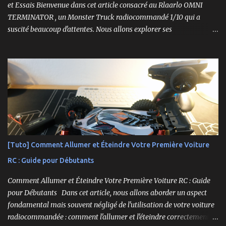
et Essais Bienvenue dans cet article consacré au Rlaarlo OMNI
TERMINATOR , un Monster Truck radiocommandé 1/10 qui a
suscité beaucoup d'attentes. Nous allons explorer ses
caractéristiques détaillées, les essais pratiques, et bien sûr, une
conclusion sur ses performances et sa valeur. Ce modèle se
distingue par son prix attractif et ses fonctionnalités intéressantes,
et nous allons examiner tout cela en profondeur. ----------------
------------------------- Lien affilié Aliexpress 👉​
https://s.click.aliexpress.com/e/_c3IM84VZ -- -------------------
----------------------
[Tuto] Comment Allumer et Éteindre Votre Première Voiture
RC : Guide pour Débutants
Comment Allumer et Éteindre Votre Première Voiture RC : Guide
pour Débutants Dans cet article, nous allons aborder un aspect
fondamental mais souvent négligé de l'utilisation de votre voiture
radiocommandée : comment l'allumer et l'éteindre correctement.