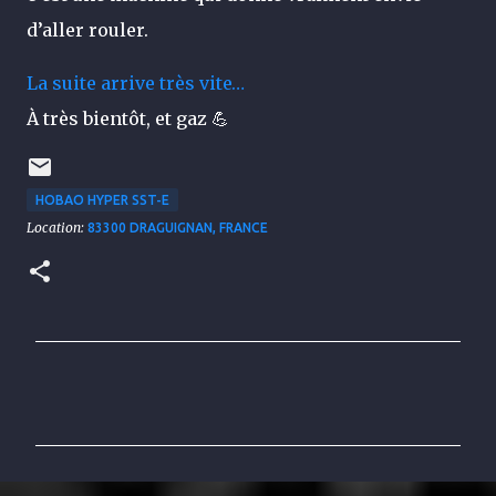
d’aller rouler.
La suite arrive très vite…
À très bientôt, et gaz 💪
HOBAO HYPER SST-E
Location:
83300 DRAGUIGNAN, FRANCE
C
o
m
m