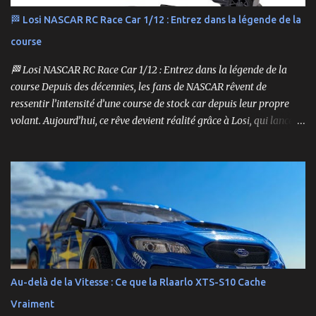
🏁 Losi NASCAR RC Race Car 1/12 : Entrez dans la légende de la
course
🏁 Losi NASCAR RC Race Car 1/12 : Entrez dans la légende de la
course Depuis des décennies, les fans de NASCAR rêvent de
ressentir l’intensité d’une course de stock car depuis leur propre
volant. Aujourd’hui, ce rêve devient réalité grâce à Losi, qui lance
un bolide pas comme les autres : une voiture de course
radiocommandée à l’échelle 1/12, fidèle à l’univers NASCAR, prête à
foncer sur n’importe quelle surface plate. Voici le Losi NASCAR RC
Race Car , dans sa version Ryan Blaney No. 12 Advance Auto Parts
Ford Mustang RTR 2025 .
Au-delà de la Vitesse : Ce que la Rlaarlo XTS-S10 Cache
Vraiment