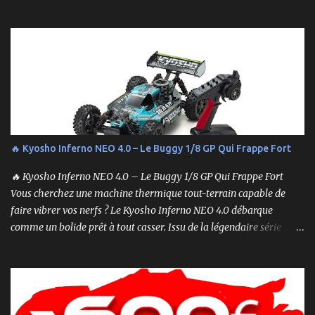
Cela peut sembler simple, mais une procédure incorrecte peut
entraîner des problèmes et gâcher votre expérience. Suivez ces
étapes pour vous assurer que tout fonctionne sans accroc.
🔥 Kyosho Inferno NEO 4.0 – Le Buggy 1/8 GP Qui Frappe Fort
🔥 Kyosho Inferno NEO 4.0 – Le Buggy 1/8 GP Qui Frappe Fort
Vous cherchez une machine thermique tout-terrain capable de
faire vibrer vos nerfs ? Le Kyosho Inferno NEO 4.0 débarque
comme un bolide prêt à tout casser. Issu de la légendaire série
Inferno , ce buggy 1/8 thermique n’est pas qu’un simple modèle
RTR (Readyset) : c’est une bête de course prête à rugir dès la sortie
de boîte. 🏆 Héritage de Compétition, Prêt pour l’Aventure Basé sur
une plateforme au palmarès impressionnant — dont plusieurs
titres de champion du monde — le NEO 4.0 est conçu pour la