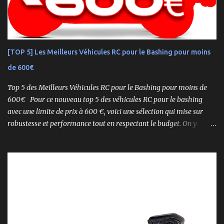
performance pure. Que vous soyez débutant ou mordu confirmé ,
ce buggy offre une prise en main rapide , une construction robuste
et une conduite précise , aussi bien sur piste que sur terrain
accidenté. 🔧 Readyset Complet – Tout Est Déjà Prêt Châssis
[TOP 5] Les Meilleurs Véhicules RC pour le Bashing pour moins
assemblé Moteur thermique KE21SP avec lanceur manuel
de 600€
Électronique installée Carrosserie peinte et décorée Radio à volant
Syncro KT-2...
Top 5 des Meilleurs Véhicules RC pour le Bashing pour moins de
600€ Pour ce nouveau top 5 des véhicules RC pour le bashing
avec une limite de prix à 600 €, voici une sélection qui mise sur
robustesse et performance tout en respectant le budget. On y
retrouve aussi bien des véhicules tout-terrain que des modèles
polyvalents pour le bashing.