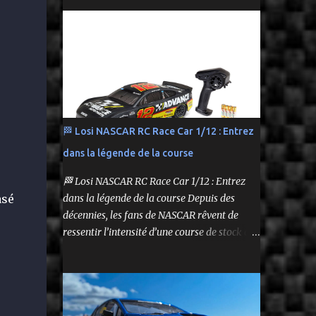
performance tout en respectant le budget.
Carrosserie peinte et décorée Radio à volant
On y retrouve aussi bien des véhicules tout-
Syncro KT-2...
terrain que des modèles polyvalents pour le
bashing.
🏁 Losi NASCAR RC Race Car 1/12 : Entrez
dans la légende de la course
🏁 Losi NASCAR RC Race Car 1/12 : Entrez
dans la légende de la course Depuis des
asé
décennies, les fans de NASCAR rêvent de
ressentir l’intensité d’une course de stock car
depuis leur propre volant. Aujourd’hui, ce
rêve devient réalité grâce à Losi, qui lance un
bolide pas comme les autres : une voiture de
course radiocommandée à l’échelle 1/12,