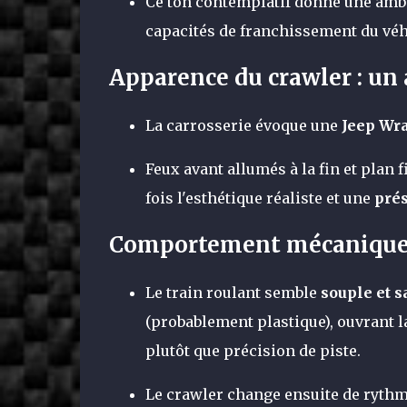
Ce ton contemplatif donne une am
capacités de franchissement du véh
Apparence du crawler : un 
La carrosserie évoque une
Jeep Wr
Feux avant allumés à la fin et plan f
fois l'esthétique réaliste et une
pré
Comportement mécanique 
Le train roulant semble
souple et s
(probablement plastique), ouvrant l
plutôt que précision de piste.
Le crawler change ensuite de rythme