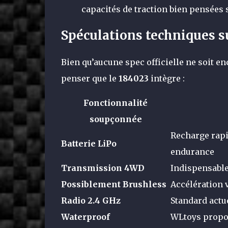
capacités de traction bien pensées 
Spéculations techniques s
Bien qu’aucune spec officielle ne soit 
penser que le
184023
intègre :
Fonctionnalité
soupçonnée
Recharge rapi
Batterie LiPo
endurance
Transmission 4WD
Indispensable 
Possiblement Brushless
Accélération 
Radio 2.4 GHz
Standa rd act
Waterproof
WLtoys propos