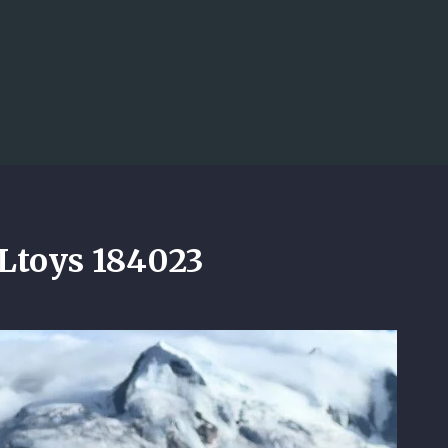
Accéder au contenu principal
 184023
5 à essence qui débarque en 2026 et q
 !
toys 184023
LOSI