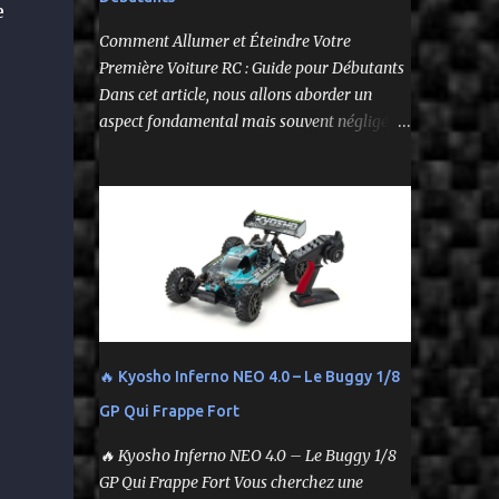
e
--
Comment Allumer et Éteindre Votre
Première Voiture RC : Guide pour Débutants
Dans cet article, nous allons aborder un
aspect fondamental mais souvent négligé de
l'utilisation de votre voiture
radiocommandée : comment l'allumer et
l'éteindre correctement. Cela peut sembler
simple, mais une procédure incorrecte peut
entraîner des problèmes et gâcher votre
expérience. Suivez ces étapes pour vous
assurer que tout fonctionne sans accroc.
🔥 Kyosho Inferno NEO 4.0 – Le Buggy 1/8
GP Qui Frappe Fort
🔥 Kyosho Inferno NEO 4.0 – Le Buggy 1/8
GP Qui Frappe Fort Vous cherchez une