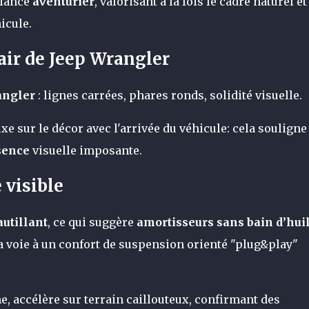
biance
aventurier
, valorisant à la fois le cadre naturel et
icule.
air de Jeep Wrangler
angler
: lignes carrées, phares ronds, solidité visuelle.
ixe sur le décor avec l'arrivée du véhicule: cela souligne 
sence
visuelle imposante.
visible
autillant
, ce qui suggère
amortisseurs sans bain d’hui
a voie à un confort de suspension orienté "plug&play"
, accélère sur terrain caillouteux, confirmant des