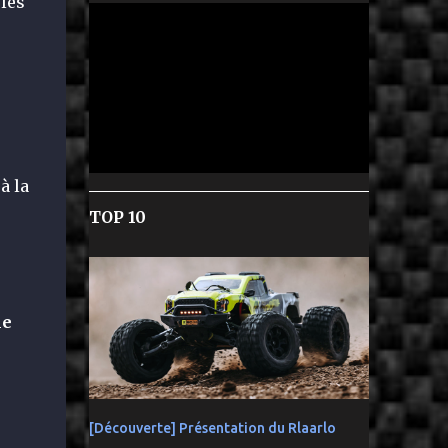
 les
à la
TOP 10
le
[Découverte] Présentation du Rlaarlo