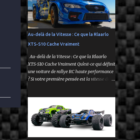
fidèle à l’univers NASCAR, prête à foncer sur
n’importe quelle surface plate. Voici le Losi
NASCAR RC Race Car , dans sa version Ryan
Blaney No. 12 Advance Auto Parts Ford
Mustang RTR 2025 .
Au-delà de la Vitesse : Ce que la Rlaarlo
XTS-S10 Cache Vraiment
Au-delà de la Vitesse : Ce que la Rlaarlo
XTS-S10 Cache Vraiment Qu'est-ce qui définit
une voiture de rallye RC haute performance
? Si votre première pensée est la vitesse de
pointe affichée sur la boîte, vous ne voyez
qu'une partie de l'histoire. Le modèle Rlaarlo
XTS-S10 nous rappelle que les détails les plus
impressionnants se cachent souvent dans la
conception, les matériaux et la philosophie
du produit. Plongeons dans les aspects
surprenants qui font de cette machine bien
plus qu'un simple bolide. Un Modèle, Deux