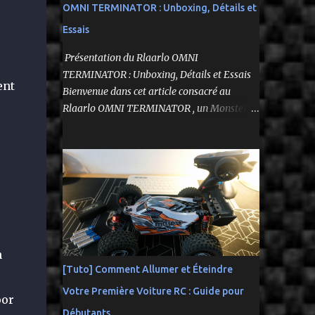
OMNI TERMINATOR : Unboxing, Détails et
Essais
Présentation du Rlaarlo OMNI
TERMINATOR : Unboxing, Détails et Essais
ent
Bienvenue dans cet article consacré au
Rlaarlo OMNI TERMINATOR , un Monster
Truck radiocommandé 1/10 qui a suscité
beaucoup d'attentes. Nous allons explorer
ses caractéristiques détaillées, les essais
pratiques, et bien sûr, une conclusion sur ses
performances et sa valeur. Ce modèle se
distingue par son prix attractif et ses
fonctionnalités intéressantes, et nous allons
examiner tout cela en profondeur. ---------
n
-------------------------------- Lien
[Tuto] Comment Allumer et Éteindre
affilié Aliexpress 👉​
Votre Première Voiture RC : Guide pour
https://s.click.aliexpress.com/e/_c3IM84VZ --
oor
---------------------------------------
Débutants