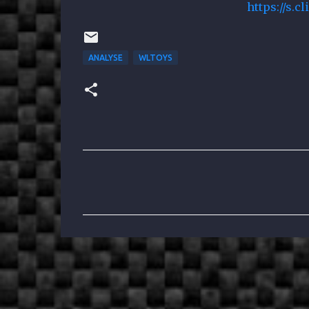
https://s.c
ANALYSE
WLTOYS
C
o
m
m
e
n
t
a