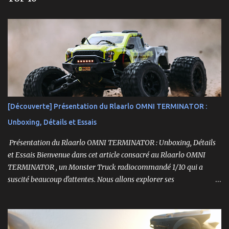
[Découverte] Présentation du Rlaarlo OMNI TERMINATOR :
Unboxing, Détails et Essais
Présentation du Rlaarlo OMNI TERMINATOR : Unboxing, Détails
et Essais Bienvenue dans cet article consacré au Rlaarlo OMNI
TERMINATOR , un Monster Truck radiocommandé 1/10 qui a
suscité beaucoup d'attentes. Nous allons explorer ses
caractéristiques détaillées, les essais pratiques, et bien sûr, une
conclusion sur ses performances et sa valeur. Ce modèle se
distingue par son prix attractif et ses fonctionnalités intéressantes,
et nous allons examiner tout cela en profondeur. ----------------