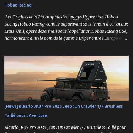
Hobao Racing
hexes + nouveau composé de pneus haute adhérence Nouvelle
géométrie...
Les Origines et la Philosophie des buggys Hyper chez Hobao
Racing Hobao Racing, connue auparavant sous le nom d’OFNA aux
États-Unis, opère désormais sous l’appellation Hobao Racing USA,
harmonisant ainsi le nom de la gamme Hyper entre l’Europe et les
États-Unis. En Asie, cependant, la marque Hong Nor continue de
produire cette série sous le nom de gamme Sabre. La gamme
Hyper, véritable référence pour les amateurs de buggys tout-
terrain, s’est imposée depuis son lancement dans les années 1990
comme un choix incontournable. Conçue pour répondre aux
exigences des pilotes compétitifs, elle se distingue par ses
performances optimales, sa robustesse et sa modularité, des
atouts essentiels sur les circuits off-road.
[News] Rlaarlo JK07 Pro 2025 Jeep : Un Crawler 1/7 Brushless
Taillé pour l’Aventure
Rlaarlo JK07 Pro 2025 Jeep : Un Crawler 1/7 Brushless Taillé pour