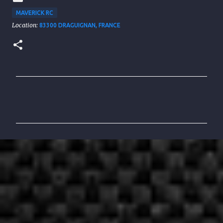
MAVERICK RC
Location:
83300 DRAGUIGNAN, FRANCE
C
o
m
m
e
n
t
a
i
r