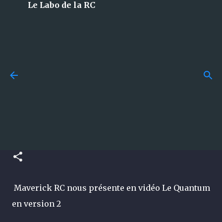
Le Labo de la RC
Accéder au contenu principal
Budget en modélisme RC :
combien faut-il vraiment
[News] Maverick RC Quantum2
prévoir pour bien débuter ?
MT QuickLook!
publié par
La Team du Labo
le
juillet 29, 2026
GUIDES
publié par
La Team du Labo
le
janvier 22, 2024
0
Maverick RC nous présente en vidéo Le Quantum
en version 2