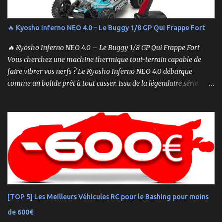
🔥 Kyosho Inferno NEO 4.0 – Le Buggy 1/8 GP Qui Frappe Fort
🔥 Kyosho Inferno NEO 4.0 – Le Buggy 1/8 GP Qui Frappe Fort
Vous cherchez une machine thermique tout-terrain capable de
faire vibrer vos nerfs ? Le Kyosho Inferno NEO 4.0 débarque
comme un bolide prêt à tout casser. Issu de la légendaire série
Inferno , ce buggy 1/8 thermique n’est pas qu’un simple modèle
RTR (Readyset) : c’est une bête de course prête à rugir dès la sortie
de boîte. 🏆 Héritage de Compétition, Prêt pour l’Aventure Basé sur
une plateforme au palmarès impressionnant — dont plusieurs
titres de champion du monde — le NEO 4.0 est conçu pour la
performance pure. Que vous soyez débutant ou mordu confirmé ,
ce buggy offre une prise en main rapide , une construction robuste
et une conduite précise , aussi bien sur piste que sur terrain
accidenté. 🔧 Readyset Complet – Tout Est Déjà Prêt Châssis
[TOP 5] Les Meilleurs Véhicules RC pour le Bashing pour moins
assemblé Moteur thermique KE21SP avec lanceur manuel
de 600€
Électronique installée Carrosserie peinte et décorée Radio à volant