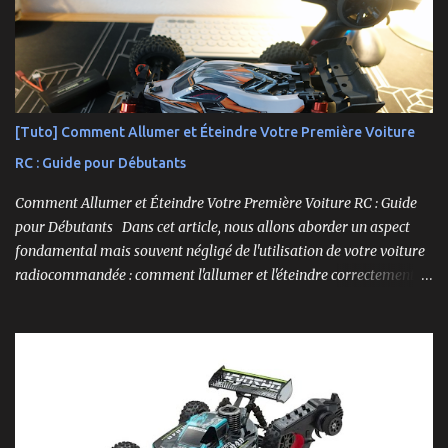
------------------------- Lien affilié Aliexpress 👉​
https://s.click.aliexpress.com/e/_c3IM84VZ -- -------------------
----------------------
[Tuto] Comment Allumer et Éteindre Votre Première Voiture
RC : Guide pour Débutants
Comment Allumer et Éteindre Votre Première Voiture RC : Guide
pour Débutants Dans cet article, nous allons aborder un aspect
fondamental mais souvent négligé de l'utilisation de votre voiture
radiocommandée : comment l'allumer et l'éteindre correctement.
Cela peut sembler simple, mais une procédure incorrecte peut
entraîner des problèmes et gâcher votre expérience. Suivez ces
étapes pour vous assurer que tout fonctionne sans accroc.