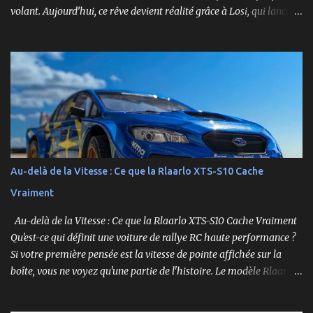
volant. Aujourd’hui, ce rêve devient réalité grâce à Losi, qui lance
un bolide pas comme les autres : une voiture de course
radiocommandée à l’échelle 1/12, fidèle à l’univers NASCAR, prête à
foncer sur n’importe quelle surface plate. Voici le Losi NASCAR RC
Race Car , dans sa version Ryan Blaney No. 12 Advance Auto Parts
Ford Mustang RTR 2025 .
Au-delà de la Vitesse : Ce que la Rlaarlo XTS-S10 Cache
Vraiment
Au-delà de la Vitesse : Ce que la Rlaarlo XTS-S10 Cache Vraiment
Qu'est-ce qui définit une voiture de rallye RC haute performance ?
Si votre première pensée est la vitesse de pointe affichée sur la
boîte, vous ne voyez qu'une partie de l'histoire. Le modèle Rlaarlo
XTS-S10 nous rappelle que les détails les plus impressionnants se
cachent souvent dans la conception, les matériaux et la