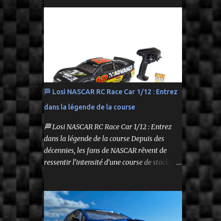
performance tout en respectant le budget.
Carrosserie peinte et décorée Radio à volant
On y retrouve aussi bien des véhicules tout-
Syncro KT-2...
terrain que des modèles polyvalents pour le
bashing.
🏁 Losi NASCAR RC Race Car 1/12 : Entrez
dans la légende de la course
🏁 Losi NASCAR RC Race Car 1/12 : Entrez
dans la légende de la course Depuis des
décennies, les fans de NASCAR rêvent de
ressentir l’intensité d’une course de stock car
depuis leur propre volant. Aujourd’hui, ce
rêve devient réalité grâce à Losi, qui lance un
bolide pas comme les autres : une voiture de
course radiocommandée à l’échelle 1/12,