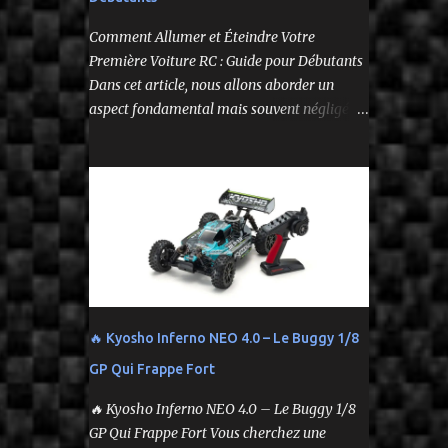
--
Comment Allumer et Éteindre Votre
Première Voiture RC : Guide pour Débutants
Dans cet article, nous allons aborder un
aspect fondamental mais souvent négligé de
l'utilisation de votre voiture
radiocommandée : comment l'allumer et
l'éteindre correctement. Cela peut sembler
simple, mais une procédure incorrecte peut
entraîner des problèmes et gâcher votre
expérience. Suivez ces étapes pour vous
assurer que tout fonctionne sans accroc.
🔥 Kyosho Inferno NEO 4.0 – Le Buggy 1/8
GP Qui Frappe Fort
🔥 Kyosho Inferno NEO 4.0 – Le Buggy 1/8
GP Qui Frappe Fort Vous cherchez une