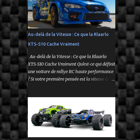
fidèle à l’univers NASCAR, prête à foncer sur
n’importe quelle surface plate. Voici le Losi
NASCAR RC Race Car , dans sa version Ryan
Blaney No. 12 Advance Auto Parts Ford
Mustang RTR 2025 .
Au-delà de la Vitesse : Ce que la Rlaarlo
XTS-S10 Cache Vraiment
Au-delà de la Vitesse : Ce que la Rlaarlo
XTS-S10 Cache Vraiment Qu'est-ce qui définit
une voiture de rallye RC haute performance
? Si votre première pensée est la vitesse de
pointe affichée sur la boîte, vous ne voyez
qu'une partie de l'histoire. Le modèle Rlaarlo
XTS-S10 nous rappelle que les détails les plus
impressionnants se cachent souvent dans la
conception, les matériaux et la philosophie
du produit. Plongeons dans les aspects
surprenants qui font de cette machine bien
plus qu'un simple bolide. Un Modèle, Deux