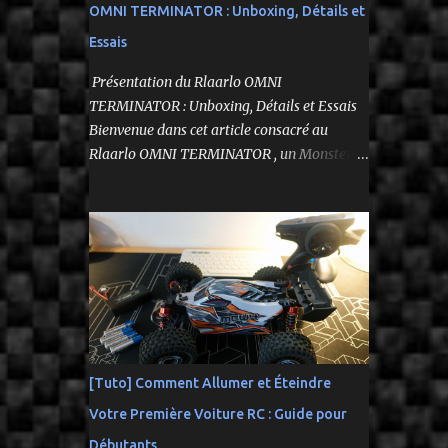
OMNI TERMINATOR : Unboxing, Détails et
Essais
Présentation du Rlaarlo OMNI
TERMINATOR : Unboxing, Détails et Essais
Bienvenue dans cet article consacré au
Rlaarlo OMNI TERMINATOR , un Monster
Truck radiocommandé 1/10 qui a suscité
beaucoup d'attentes. Nous allons explorer
ses caractéristiques détaillées, les essais
pratiques, et bien sûr, une conclusion sur ses
performances et sa valeur. Ce modèle se
distingue par son prix attractif et ses
fonctionnalités intéressantes, et nous allons
examiner tout cela en profondeur. ---------
-------------------------------- Lien
[Tuto] Comment Allumer et Éteindre
affilié Aliexpress 👉​
Votre Première Voiture RC : Guide pour
https://s.click.aliexpress.com/e/_c3IM84VZ --
---------------------------------------
Débutants