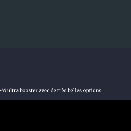
Accéder au contenu principal
cale Crawler by TRAXXAS
combien faut-il vraiment prévoir p
M ultra booster avec de très belles options