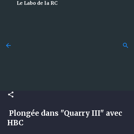
Le Labo de la RC
Accéder au contenu principal
Budget en modélisme RC :
combien faut-il vraiment
[Vintage vidéo] Plongée dans
prévoir pour bien débuter ?
"Quarry III" avec HBC
publié par
La Team du Labo
le
juillet 29, 2026
GUIDES
publié par
La Team du Labo
le
juillet 29, 2024
0
Plongée dans "Quarry III" avec
HBC