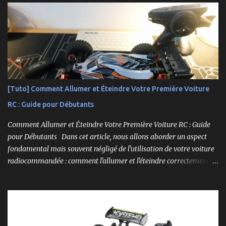
distingue par son prix attractif et ses fonctionnalités intéressantes,
et nous allons examiner tout cela en profondeur. ----------------
------------------------- Lien affilié Aliexpress 👉​
https://s.click.aliexpress.com/e/_c3IM84VZ -- -------------------
----------------------
[Tuto] Comment Allumer et Éteindre Votre Première Voiture
RC : Guide pour Débutants
Comment Allumer et Éteindre Votre Première Voiture RC : Guide
pour Débutants Dans cet article, nous allons aborder un aspect
fondamental mais souvent négligé de l'utilisation de votre voiture
radiocommandée : comment l'allumer et l'éteindre correctement.
Cela peut sembler simple, mais une procédure incorrecte peut
entraîner des problèmes et gâcher votre expérience. Suivez ces
étapes pour vous assurer que tout fonctionne sans accroc.