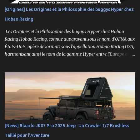
Roulements à billes, visserie hex, châssis aluminium 2mm Essieux
[Origines] Les Origines et la Philosophie des buggys Hyper chez
portiques avec pignons en métal Spools aluminium usinés 7mm
Hobao Racing
hexes + nouveau composé de pneus haute adhérence Nouvelle
géométrie...
Les Origines et la Philosophie des buggys Hyper chez Hobao
Racing Hobao Racing, connue auparavant sous le nom d’OFNA aux
États-Unis, opère désormais sous l’appellation Hobao Racing USA,
harmonisant ainsi le nom de la gamme Hyper entre l’Europe et les
États-Unis. En Asie, cependant, la marque Hong Nor continue de
produire cette série sous le nom de gamme Sabre. La gamme
Hyper, véritable référence pour les amateurs de buggys tout-
terrain, s’est imposée depuis son lancement dans les années 1990
comme un choix incontournable. Conçue pour répondre aux
exigences des pilotes compétitifs, elle se distingue par ses
performances optimales, sa robustesse et sa modularité, des
atouts essentiels sur les circuits off-road.
[News] Rlaarlo JK07 Pro 2025 Jeep : Un Crawler 1/7 Brushless
Taillé pour l’Aventure