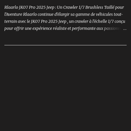
Rlaarlo JK07 Pro 2025 Jeep : Un Crawler 1/7 Brushless Taillé pour
l’Aventure Rlaarlo continue d’élargir sa gamme de véhicules tout-
terrain avec le JK07 Pro 2025 Jeep , un crawler à l’échelle 1/7 conçu
pour offrir une expérience réaliste et performante aux passionnés
de modélisme. Ce modèle se distingue par son moteur brushless
puissant , son design ultra-détaillé et ses nombreux accessoires qui
renforcent l'immersion.