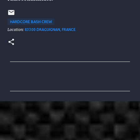
HARDCORE BASH CREW
Location:
83300 DRAGUIGNAN, FRANCE
C
o
m
m
e
n
t
a