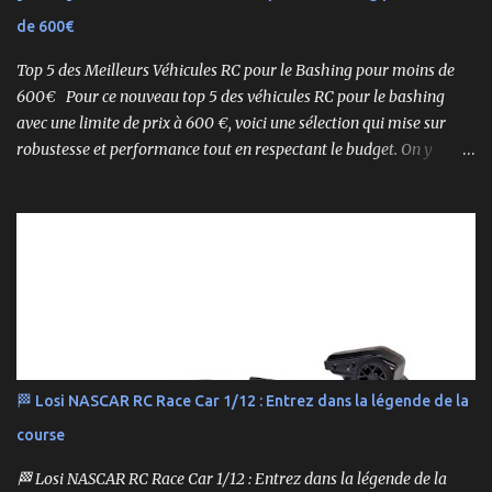
assemblé Moteur thermique KE21SP avec lanceur manuel
de 600€
Électronique installée Carrosserie peinte et décorée Radio à volant
Syncro KT-2...
Top 5 des Meilleurs Véhicules RC pour le Bashing pour moins de
600€ Pour ce nouveau top 5 des véhicules RC pour le bashing
avec une limite de prix à 600 €, voici une sélection qui mise sur
robustesse et performance tout en respectant le budget. On y
retrouve aussi bien des véhicules tout-terrain que des modèles
polyvalents pour le bashing.
🏁 Losi NASCAR RC Race Car 1/12 : Entrez dans la légende de la
course
🏁 Losi NASCAR RC Race Car 1/12 : Entrez dans la légende de la