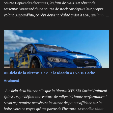
course Depuis des décennies, les fans de NASCAR rêvent de
ressentir l’intensité d’une course de stock car depuis leur propre
volant. Aujourd’hui, ce rêve devient réalité grâce à Losi, qui lance
un bolide pas comme les autres : une voiture de course
radiocommandée à l’échelle 1/12, fidèle à l’univers NASCAR, prête à
foncer sur n’importe quelle surface plate. Voici le Losi NASCAR RC
Race Car , dans sa version Ryan Blaney No. 12 Advance Auto Parts
Ford Mustang RTR 2025 .
Au-delà de la Vitesse : Ce que la Rlaarlo XTS-S10 Cache
Vraiment
Au-delà de la Vitesse : Ce que la Rlaarlo XTS-S10 Cache Vraiment
Qu'est-ce qui définit une voiture de rallye RC haute performance ?
Si votre première pensée est la vitesse de pointe affichée sur la
boîte, vous ne voyez qu'une partie de l'histoire. Le modèle Rlaarlo